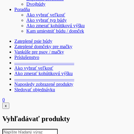
Dvojbúdy
Poradňa
Ako vybrať veľkosť
Ako vybrať typ búdy
Ako zmerať kohútikovú výšku
Kam umiestniť búdu / domček
Zateplené psie búdy
Zateplené domčeky pre mačky
Vankúše pre psov / mačky
Príslušenstvo
————————————–
Ako vybrať veľkosť
Ako zmerať kohútikovú výšku
————————————–
Naposledy zobrazené produkty
Sledovať objednávku
0
x
Vyhľadávať produkty