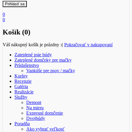
0
0
Košík (0)
Váš nákupný košík je prázdny :(
Pokračovať v nakupovaní
Zateplené psie búdy
Zateplené domčeky pre mačky
Príslušenstvo
Vankúše pre psov / mačky
Kuríny
Recenzie
Galéria
Realizácie
Služby
Demont
Na mieru
Expresné doručenie
Dvojbúdy
Poradňa
Ako vybrať veľkosť