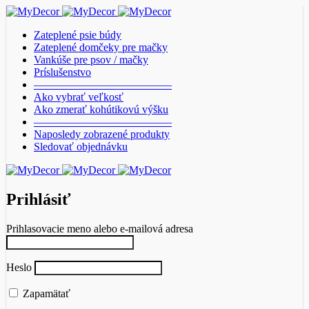
Zateplené psie búdy
Zateplené domčeky pre mačky
Vankúše pre psov / mačky
Príslušenstvo
————————————–
Ako vybrať veľkosť
Ako zmerať kohútikovú výšku
————————————–
Naposledy zobrazené produkty
Sledovať objednávku
Prihlásiť
Prihlasovacie meno alebo e-mailová adresa
Heslo
Zapamätať