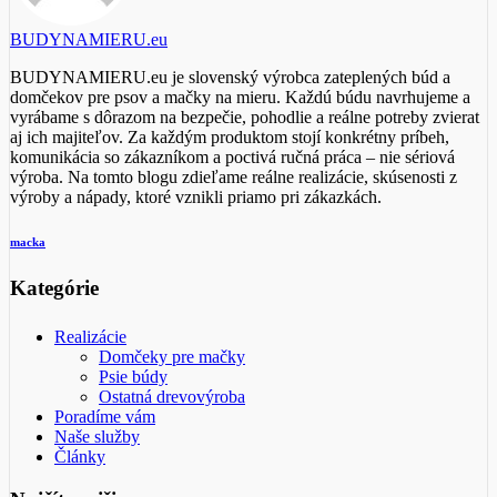
BUDYNAMIERU.eu
BUDYNAMIERU.eu je slovenský výrobca zateplených búd a
domčekov pre psov a mačky na mieru. Každú búdu navrhujeme a
vyrábame s dôrazom na bezpečie, pohodlie a reálne potreby zvierat
aj ich majiteľov. Za každým produktom stojí konkrétny príbeh,
komunikácia so zákazníkom a poctivá ručná práca – nie sériová
výroba. Na tomto blogu zdieľame reálne realizácie, skúsenosti z
výroby a nápady, ktoré vznikli priamo pri zákazkách.
macka
Kategórie
Realizácie
Domčeky pre mačky
Psie búdy
Ostatná drevovýroba
Poradíme vám
Naše služby
Články