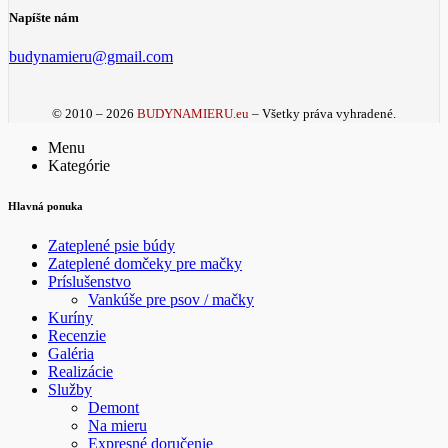
Napíšte nám
budynamieru@gmail.com
© 2010 – 2026
BUDYNAMIERU.eu
– Všetky práva vyhradené.
Menu
Kategórie
Hlavná ponuka
Zateplené psie búdy
Zateplené domčeky pre mačky
Príslušenstvo
Vankúše pre psov / mačky
Kuríny
Recenzie
Galéria
Realizácie
Služby
Demont
Na mieru
Expresné doručenie