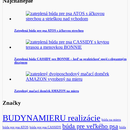
Najčítanejšie
Zateplená búda pre psa ATOS s áčkovou strechou
Zateplená búda CASSIDY pre BONNIE – keď sa praktickosť spojí s elegantným
dizajnom
Zateplený mačací domček AMAZON na mieru
Značky
BUDYNAMIERU realizácie
búda na mieru
búda pre veľkého psa
búda pre psa ATOS
búda pre psa CASSIDY
búda