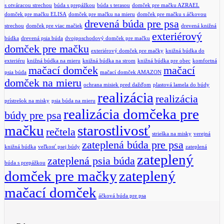
s otváracou strechou
búda s prepážkou
búda s terasou
domček pre mačku AZRAEL
domček pre mačku ELISA
domček pre mačku na mieru
domček pre mačku s áčkovou
drevená búda pre psa
strechou
domček pre viac mačiek
drevená knižná
exteriérový
búdka
drevená psia búda
dvojposchodový domček pre mačku
domček pre mačku
exteriérový domček pre mačky
knižná búdka do
exteriéru
knižná búdka na mieru
knižná búdka na strom
knižná búdka pre obec
komfortná
mačací domček
mačací
psia búda
mačací domček AMAZON
domček na mieru
ochrana misiek pred dažďom
plastová lamela do búdy
realizácia
realizácia
prístrešok na misky
psia búda na mieru
realizácia domčeka pre
búdy pre psa
mačku
starostlivosť
rečtela
strieška na misky
verejná
zateplená búda pre psa
knižná búdka
veľkosť psej búdy
zateplená
zateplený
zateplená psia búda
búda s prepážkou
domček pre mačky
zateplený
mačací domček
áčková búda pre psa