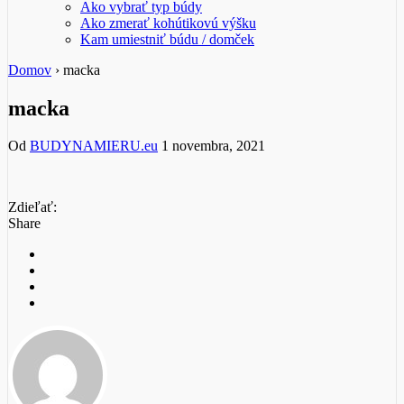
Ako vybrať typ búdy
Ako zmerať kohútikovú výšku
Kam umiestniť búdu / domček
Domov
›
macka
macka
Od
BUDYNAMIERU.eu
1 novembra, 2021
Zdieľať:
Share