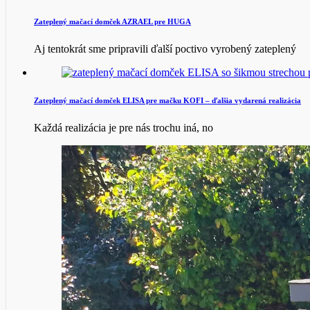
Zateplený mačací domček AZRAEL pre HUGA
Aj tentokrát sme pripravili ďalší poctivo vyrobený zateplený
Zateplený mačací domček ELISA pre mačku KOFI – ďalšia vydarená realizácia
Každá realizácia je pre nás trochu iná, no