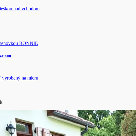
izajnom
ek