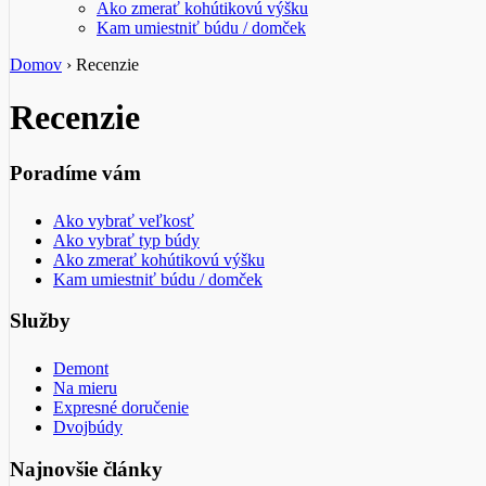
Ako zmerať kohútikovú výšku
Kam umiestniť búdu / domček
Domov
›
Recenzie
Recenzie
Poradíme vám
Ako vybrať veľkosť
Ako vybrať typ búdy
Ako zmerať kohútikovú výšku
Kam umiestniť búdu / domček
Služby
Demont
Na mieru
Expresné doručenie
Dvojbúdy
Najnovšie články