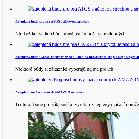
Zateplená búda pre psa ATOS s áčkovou strechou
Nie každá kvalitná búda musí mať množstvo ozdobných
Zateplená búda CASSIDY pre BONNIE – keď sa praktickosť spojí s elegantným d
Niektoré búdy si zákazníci vyberajú najmä pre ich
Zateplený mačací domček AMAZON na mieru
Tentokrát sme pre zákazníčku vyrobili zateplený mačací domč