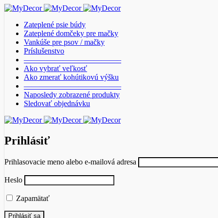
Zateplené psie búdy
Zateplené domčeky pre mačky
Vankúše pre psov / mačky
Príslušenstvo
————————————–
Ako vybrať veľkosť
Ako zmerať kohútikovú výšku
————————————–
Naposledy zobrazené produkty
Sledovať objednávku
Prihlásiť
Prihlasovacie meno alebo e-mailová adresa
Heslo
Zapamätať