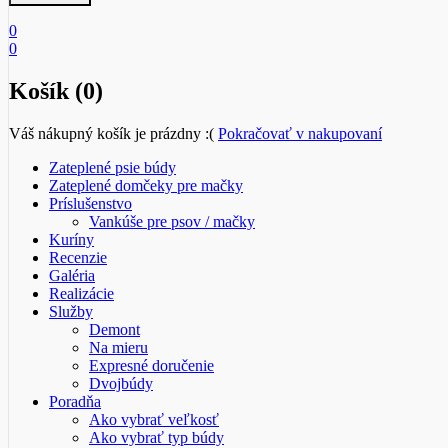
0
0
Košík (0)
Váš nákupný košík je prázdny :(
Pokračovať v nakupovaní
Zateplené psie búdy
Zateplené domčeky pre mačky
Príslušenstvo
Vankúše pre psov / mačky
Kuríny
Recenzie
Galéria
Realizácie
Služby
Demont
Na mieru
Expresné doručenie
Dvojbúdy
Poradňa
Ako vybrať veľkosť
Ako vybrať typ búdy