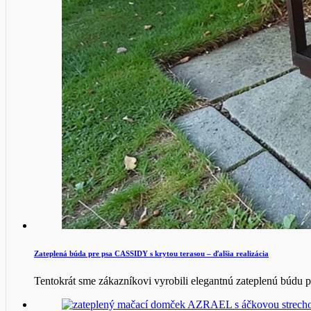
Zateplená búda pre psa CASSIDY s krytou terasou – ďalšia realizácia
Tentokrát sme zákazníkovi vyrobili elegantnú zateplenú búdu p