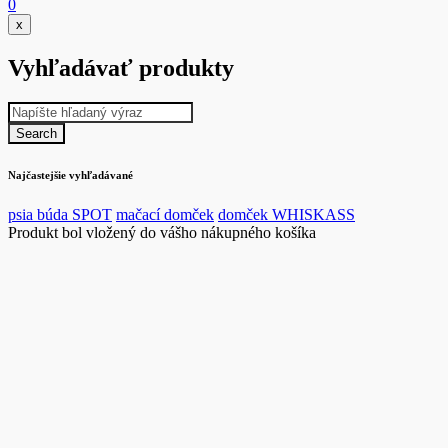
0
x
Vyhľadávať produkty
Najčastejšie vyhľadávané
psia búda SPOT
mačací domček
domček WHISKASS
Produkt bol vložený do vášho nákupného košíka