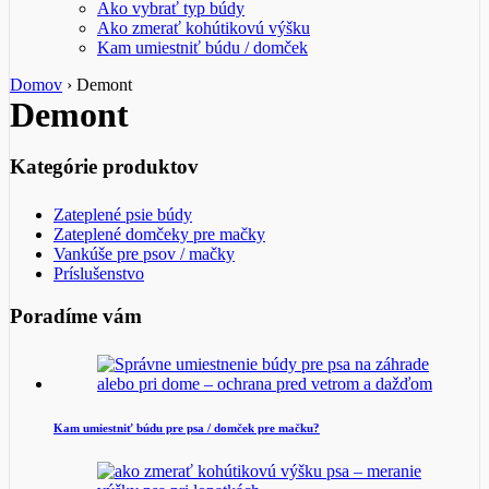
Ako vybrať typ búdy
Ako zmerať kohútikovú výšku
Kam umiestniť búdu / domček
Domov
›
Demont
Demont
Kategórie produktov
Zateplené psie búdy
Zateplené domčeky pre mačky
Vankúše pre psov / mačky
Príslušenstvo
Poradíme vám
Kam umiestniť búdu pre psa / domček pre mačku?