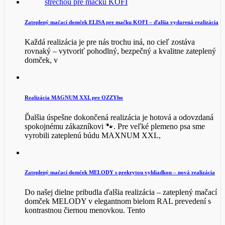
Zateplený mačací domček ELISA pre mačku KOFI – ďalšia vydarená realizácia
Každá realizácia je pre nás trochu iná, no cieľ zostáva
rovnaký – vytvoriť pohodlný, bezpečný a kvalitne zateplený
domček, v
Realizácia MAGNUM XXL pre OZZYho
Ďalšia úspešne dokončená realizácia je hotová a odovzdaná
spokojnému zákazníkovi 🐾. Pre veľké plemeno psa sme
vyrobili zateplenú búdu MAXNUM XXL,
Zateplený mačací domček MELODY s prekrytou vyhliadkou – nová realizácia
Do našej dielne pribudla ďalšia realizácia – zateplený mačací
domček MELODY v elegantnom bielom RAL prevedení s
kontrastnou čiernou menovkou. Tento