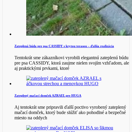
Zateplená búda pre psa CASSIDY s krytou terasou – ďalšia realizácia
Tentokrát sme zákazníkovi vyrobili elegantnú zateplenú búdu
pre psa CASSIDY, ktorá zaujme nielen svojím vzhľadom, ale
aj praktickými prvkami, ktoré
Zateplený mačací domček AZRAEL pre HUGA
Aj tentokrát sme pripravili ďalší poctivo vyrobený zateplený
mačací domček, ktorý bude slúžiť ako pohodlné a bezpečné
miesto na oddych