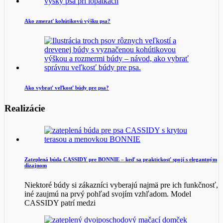
Ako zmerať kohútikovú výšku psa?
Ako vybrať veľkosť búdy pre psa?
Realizácie
Zateplená búda CASSIDY pre BONNIE – keď sa praktickosť spojí s elegantným
dizajnom
Niektoré búdy si zákazníci vyberajú najmä pre ich funkčnosť,
iné zaujmú na prvý pohľad svojím vzhľadom. Model
CASSIDY patrí medzi