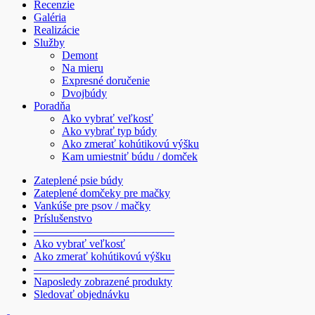
Recenzie
Galéria
Realizácie
Služby
Demont
Na mieru
Expresné doručenie
Dvojbúdy
Poradňa
Ako vybrať veľkosť
Ako vybrať typ búdy
Ako zmerať kohútikovú výšku
Kam umiestniť búdu / domček
Zateplené psie búdy
Zateplené domčeky pre mačky
Vankúše pre psov / mačky
Príslušenstvo
————————————–
Ako vybrať veľkosť
Ako zmerať kohútikovú výšku
————————————–
Naposledy zobrazené produkty
Sledovať objednávku