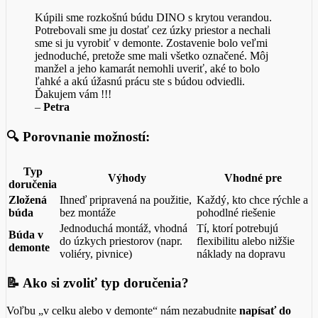
Kúpili sme rozkošnú búdu DINO s krytou verandou.
Potrebovali sme ju dostať cez úzky priestor a nechali
sme si ju vyrobiť v demonte. Zostavenie bolo veľmi
jednoduché, pretože sme mali všetko označené. Môj
manžel a jeho kamarát nemohli uveriť, aké to bolo
ľahké a akú úžasnú prácu ste s búdou odviedli.
Ďakujem vám !!!
–
Petra
🔍 Porovnanie možností:
Typ
Výhody
Vhodné pre
doručenia
Zložená
Ihneď pripravená na použitie,
Každý, kto chce rýchle a
búda
bez montáže
pohodlné riešenie
Jednoduchá montáž, vhodná
Tí, ktorí potrebujú
Búda v
do úzkych priestorov (napr.
flexibilitu alebo nižšie
demonte
voliéry, pivnice)
náklady na dopravu
📝 Ako si zvoliť typ doručenia?
Voľbu „v celku alebo v demonte“ nám nezabudnite
napísať do