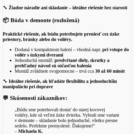
🔧
Žiadne náradie ani skladanie – ideálne riešenie bez starostí
📦
Búda v demonte (rozložená)
Praktické riešenie, ak búdu potrebujete preniesť cez úzke
priestory, bránky alebo do voliéry.
Dodaná v kompaktnom balení – vhodná napr.
pri vstupe do
voliér s úzkymi dverami
Jednoduchá montáž:
predvŕtané diely, skrutky a
prehľadný návod sú súčasťou balenia
Montáž zvládnete svojpomocne – trvá cca
30 až 60 minút
🔧
Ideálne riešenie, ak hľadáte flexibilitu a jednoduchšiu
manipuláciu pri doprave
💬
Skúsenosti zákazníkov:
„Búdu sme potrebovali dostať do starej kovovej
voliéry, kde sú veľmi úzke dvierka. Vybrali sme variant
v demonte – skladanie bolo jednoduché, všetko presne
sedelo. Perfektne premyslené. Ďakujeme!“
–
Michaela K.