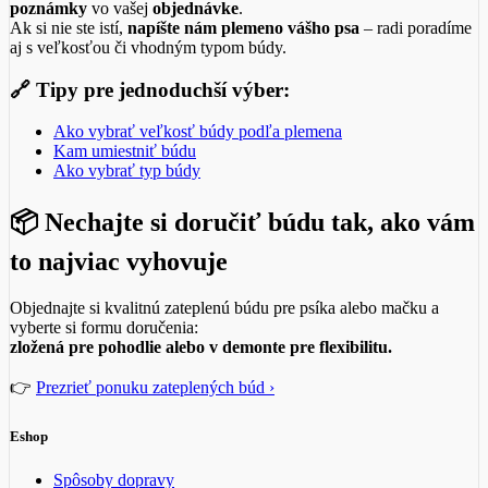
poznámky
vo vašej
objednávke
.
Ak si nie ste istí,
napíšte nám plemeno vášho psa
– radi poradíme
aj s veľkosťou či vhodným typom búdy.
🔗 Tipy pre jednoduchší výber:
Ako vybrať veľkosť búdy podľa plemena
Kam umiestniť búdu
Ako vybrať typ búdy
📦 Nechajte si doručiť búdu tak, ako vám
to najviac vyhovuje
Objednajte si kvalitnú zateplenú búdu pre psíka alebo mačku a
vyberte si formu doručenia:
zložená pre pohodlie alebo v demonte pre flexibilitu.
👉
Prezrieť ponuku zateplených búd ›
Eshop
Spôsoby dopravy