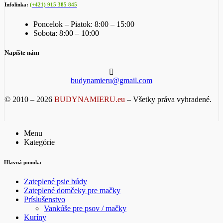
Infolinka:
(+421) 915 385 845
Poncelok – Piatok: 8:00 – 15:00
Sobota: 8:00 – 10:00
Napíšte nám
budynamieru@gmail.com
© 2010 – 2026
BUDYNAMIERU.eu
– Všetky práva vyhradené.
Menu
Kategórie
Hlavná ponuka
Zateplené psie búdy
Zateplené domčeky pre mačky
Príslušenstvo
Vankúše pre psov / mačky
Kuríny