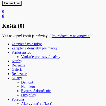
0
0
Košík (0)
Váš nákupný košík je prázdny :(
Pokračovať v nakupovaní
Zateplené psie búdy
Zateplené domčeky pre mačky
Príslušenstvo
Vankúše pre psov / mačky
Kuríny
Recenzie
Galéria
Realizácie
Služby
Demont
Na mieru
Expresné doručenie
Dvojbúdy
Poradňa
Ako vybrať veľkosť