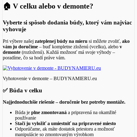
🏠 V celku alebo v demonte?
Vyberte si spôsob dodania búdy, ktorý vám najviac
vyhovuje
Pri výbere našej
zateplenej búdy na mieru
si môžete zvoliť,
ako
vám ju doručíme
– buď kompletne zloženú (vcelku), alebo
v
demonte
(rozloženú). Každá možnosť má svoje výhody –
poradíme, čo sa hodí práve vám.
Vyhotovenie v demonte – BUDYNAMIERU.eu
✅
Búda v celku
Najjednoduchšie riešenie – doručenie bez potreby montáže.
Búda je
plne zmontovaná
a pripravená na okamžité
používanie
Stačí ju vyložiť a umiestniť na pripravené miesto
Odporúčame, ak máte dostatok priestoru a možnosť
manipulácie so zmontovaným výrobkom