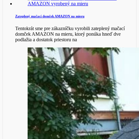
Zateplený mačací domček AMAZON na mieru
Tentokrát sme pre zákazníčku vyrobili zateplený mačací
domček AMAZON na mieru, ktorý ponúka hneď dve
podlažia a dostatok priestoru na