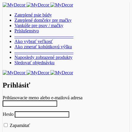
Zateplené psie búdy
Zateplené domčeky pre mačky
Vankúše pre psov / mačky
Príslušenstvo
————————————–
Ako vybrať veľkosť
Ako zmerať kohútikovú výšku
————————————–
Naposledy zobrazené produkty
Sledovať objednávku
Prihlásiť
Prihlasovacie meno alebo e-mailová adresa
Heslo
Zapamätať