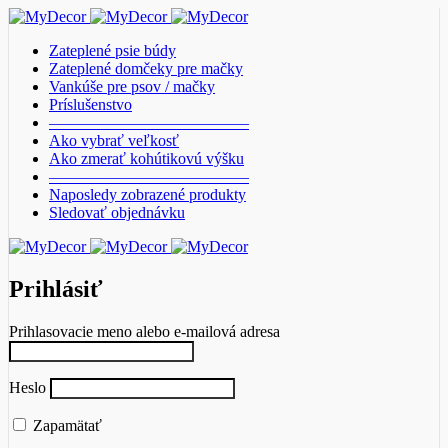
Zateplené psie búdy
Zateplené domčeky pre mačky
Vankúše pre psov / mačky
Príslušenstvo
————————————–
Ako vybrať veľkosť
Ako zmerať kohútikovú výšku
————————————–
Naposledy zobrazené produkty
Sledovať objednávku
Prihlásiť
Prihlasovacie meno alebo e-mailová adresa
Heslo
Zapamätať