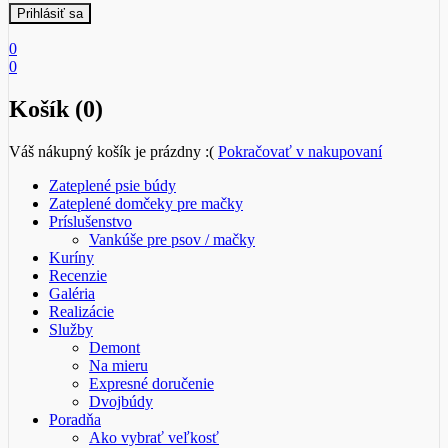
0
0
Košík (0)
Váš nákupný košík je prázdny :(
Pokračovať v nakupovaní
Zateplené psie búdy
Zateplené domčeky pre mačky
Príslušenstvo
Vankúše pre psov / mačky
Kuríny
Recenzie
Galéria
Realizácie
Služby
Demont
Na mieru
Expresné doručenie
Dvojbúdy
Poradňa
Ako vybrať veľkosť