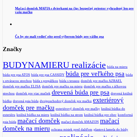
Mačací domček MAFIA s dvierkami na čip: bezpečný priestor vyhradený len pre
vašu mačku
Čo by ste mali vedieť ešte pred výberom búdy pre vášho psa
Značky
BUDYNAMIERU realizácie
búda na mieru
búda pre veľkého psa
búda pre psa ATOS
búda pre psa CASSIDY
búda
s otváracou strechou
búda s prepážkou
búda s terasou
domček pre mačku AZRAEL
domček pre mačku ELISA
domček pre mačku na mieru
domček pre mačku s áčkovou
drevená búda pre psa
strechou
domček pre viac mačiek
drevená knižná
exteriérový
búdka
drevená psia búda
dvojposchodový domček pre mačku
domček pre mačku
exteriérový domček pre mačky
knižná búdka do
exteriéru
knižná búdka na mieru
knižná búdka na strom
knižná búdka pre obec
komfortná
mačací domček
mačací
psia búda
mačací domček AMAZON
domček na mieru
ochrana misiek pred dažďom
plastová lamela do búdy