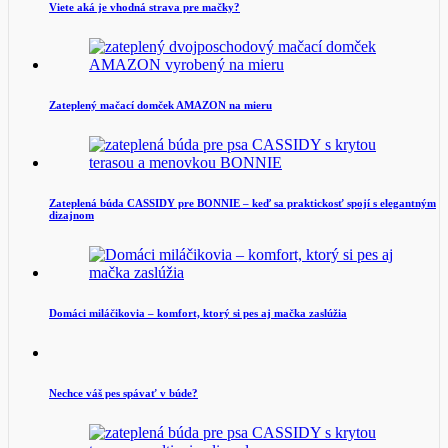
Viete aká je vhodná strava pre mačky?
Zateplený mačací domček AMAZON na mieru
Zateplená búda CASSIDY pre BONNIE – keď sa praktickosť spojí s elegantným
dizajnom
Domáci miláčikovia – komfort, ktorý si pes aj mačka zaslúžia
Nechce váš pes spávať v búde?