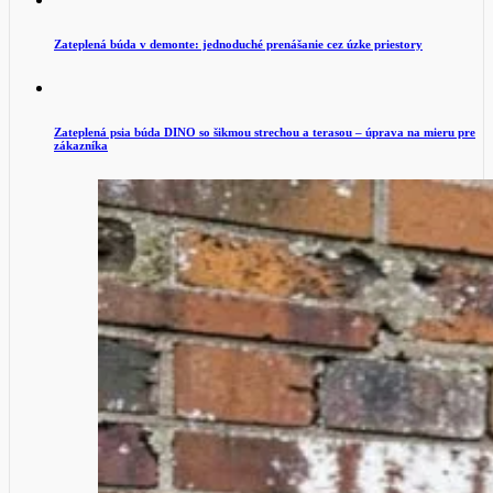
Zateplená búda v demonte: jednoduché prenášanie cez úzke priestory
Zateplená psia búda DINO so šikmou strechou a terasou – úprava na mieru pre
zákazníka