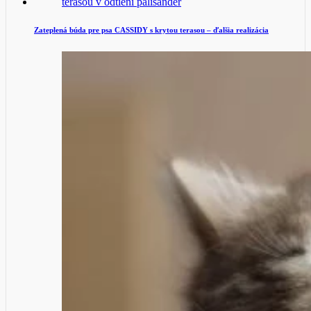
Zateplená búda pre psa CASSIDY s krytou terasou – ďalšia realizácia