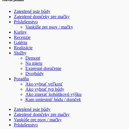
Hlavná ponuka
Zateplené psie búdy
Zateplené domčeky pre mačky
Príslušenstvo
Vankúše pre psov / mačky
Kuríny
Recenzie
Galéria
Realizácie
Služby
Demont
Na mieru
Expresné doručenie
Dvojbúdy
Poradňa
Ako vybrať veľkosť
Ako vybrať typ búdy
Ako zmerať kohútikovú výšku
Kam umiestniť búdu / domček
Zateplené psie búdy
Zateplené domčeky pre mačky
Vankúše pre psov / mačky
Príslušenstvo