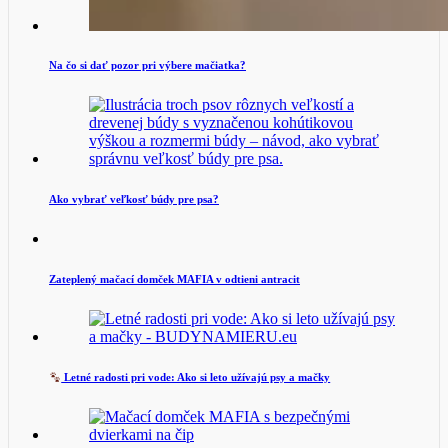
Na čo si dať pozor pri výbere mačiatka?
Ako vybrať veľkosť búdy pre psa?
Zateplený mačací domček MAFIA v odtieni antracit
Letné radosti pri vode: Ako si leto užívajú psy a mačky