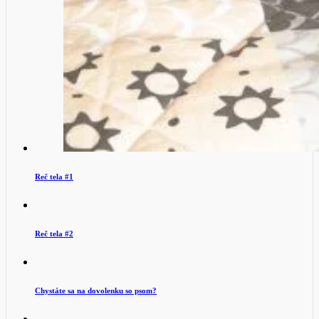
Reč tela #1
Reč tela #2
Chystáte sa na dovolenku so psom?