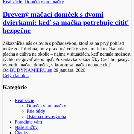
Realizácie
,
Domčeky pre mačky
Drevený mačací domček s dvomi
dvierkami: keď sa mačka potrebuje cítiť
bezpečne
Zákazníčka nás oslovila s požiadavkou, ktorá sa na prvý pohľad
môže zdať drobná, no v praxi má veľký význam. Jej mačka bola
plachá a citlivá na okolie – najmä v situáciách, keď nemala možnosť
rýchlo reagovať alebo újsť. Požiadavka zákazníčky Cieľ bol jasný:
vytvoriť mačací domček, v ktorom sa mačka nebude cítiť
Od
BUDYNAMIERU.eu
29 januára, 2026
Celý článok...
Kategórie
Realizácie
Domčeky pre mačky
Psie búdy
Ostatná drevovýroba
Poradíme vám
Naše služby
Články