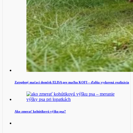
Zateplený mačací domček ELISA pre mačku KOFI – ďalšia vydarená realizácia
Ako zmerať kohútikovú výšku psa?