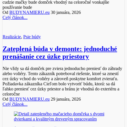
cudzie mačky bude domček vhodný na celoročné vonkajšie
používanie bude
Od
BUDYNAMIERU.eu
30 januára, 2026
Celý článok...
Realizácie
,
Psie búdy
Zateplená búda v demonte: jednoduché
prenášanie cez úzke priestory
Nie vždy sa dá domček pre zviera jednoducho preniesť do záhrady
alebo voliéry. Tento zákazník potreboval riešenie, ktoré sa zmestí
cez úzky vchod do voliéry a zároveň poskytne komfort zvieraťu.
Požiadavka zákazníka Cieľom bolo vytvoriť búdu, ktorá: sa dá
ľahko preniesť cez úzky priestor a bránu je vhodná do exteriéru a
celoročne
Od
BUDYNAMIERU.eu
29 januára, 2026
Celý článok...