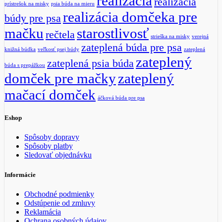
realizácia
realizácia
prístrešok na misky
psia búda na mieru
realizácia domčeka pre
búdy pre psa
mačku
starostlivosť
rečtela
strieška na misky
verejná
zateplená búda pre psa
knižná búdka
veľkosť psej búdy
zateplená
zateplený
zateplená psia búda
búda s prepážkou
domček pre mačky
zateplený
mačací domček
áčková búda pre psa
Eshop
Spôsoby dopravy
Spôsoby platby
Sledovať objednávku
Informácie
Obchodné podmienky
Odstúpenie od zmluvy
Reklamácia
Ochrana osobných údajov