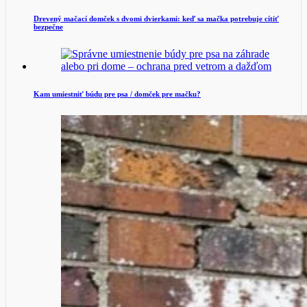
Drevený mačací domček s dvomi dvierkami: keď sa mačka potrebuje cítiť
bezpečne
Kam umiestniť búdu pre psa / domček pre mačku?