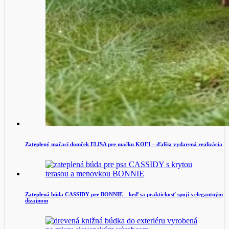
Zateplený mačací domček ELISA pre mačku KOFI – ďalšia vydarená realizácia
Zateplená búda CASSIDY pre BONNIE – keď sa praktickosť spojí s elegantným
dizajnom