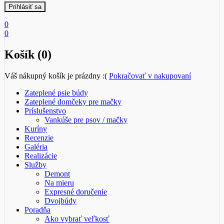
0
0
Košík (0)
Váš nákupný košík je prázdny :(
Pokračovať v nakupovaní
Zateplené psie búdy
Zateplené domčeky pre mačky
Príslušenstvo
Vankúše pre psov / mačky
Kuríny
Recenzie
Galéria
Realizácie
Služby
Demont
Na mieru
Expresné doručenie
Dvojbúdy
Poradňa
Ako vybrať veľkosť