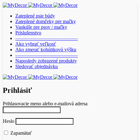
Zateplené psie búdy
Zateplené domčeky pre mačky
Vankúše pre psov / mačky
Príslušenstvo
————————————–
Ako vybrať veľkosť
Ako zmerať kohútikovú výšku
————————————–
Naposledy zobrazené produkty
Sledovať objednávku
Prihlásiť
Prihlasovacie meno alebo e-mailová adresa
Heslo
Zapamätať