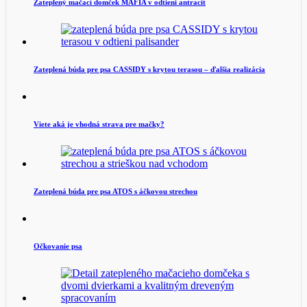
Zateplený mačací domček MAFIA v odtieni antracit
Zateplená búda pre psa CASSIDY s krytou terasou – ďalšia realizácia
Viete aká je vhodná strava pre mačky?
Zateplená búda pre psa ATOS s áčkovou strechou
Očkovanie psa