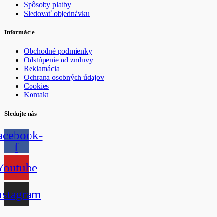
Spôsoby platby
Sledovať objednávku
Informácie
Obchodné podmienky
Odstúpenie od zmluvy
Reklamácia
Ochrana osobných údajov
Cookies
Kontakt
Sledujte nás
acebook-
f
Youtube
nstagram