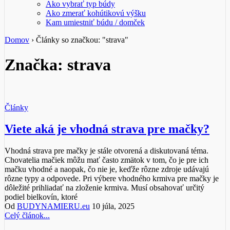
Ako vybrať typ búdy
Ako zmerať kohútikovú výšku
Kam umiestniť búdu / domček
Domov
›
Články so značkou: "strava"
Značka: strava
Články
Viete aká je vhodná strava pre mačky?
Vhodná strava pre mačky je stále otvorená a diskutovaná téma.
Chovatelia mačiek môžu mať často zmätok v tom, čo je pre ich
mačku vhodné a naopak, čo nie je, keďže rôzne zdroje udávajú
rôzne typy a odpovede. Pri výbere vhodného krmiva pre mačky je
dôležité prihliadať na zloženie krmiva. Musí obsahovať určitý
podiel bielkovín, ktoré
Od
BUDYNAMIERU.eu
10 júla, 2025
Celý článok...