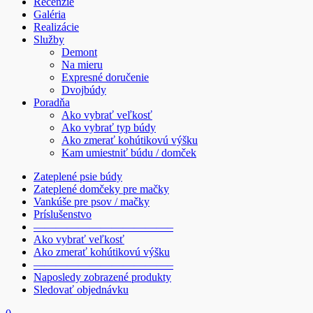
Recenzie
Galéria
Realizácie
Služby
Demont
Na mieru
Expresné doručenie
Dvojbúdy
Poradňa
Ako vybrať veľkosť
Ako vybrať typ búdy
Ako zmerať kohútikovú výšku
Kam umiestniť búdu / domček
Zateplené psie búdy
Zateplené domčeky pre mačky
Vankúše pre psov / mačky
Príslušenstvo
————————————–
Ako vybrať veľkosť
Ako zmerať kohútikovú výšku
————————————–
Naposledy zobrazené produkty
Sledovať objednávku