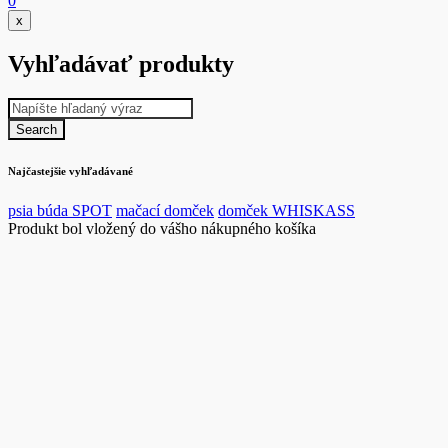
0
x
Vyhľadávať produkty
Najčastejšie vyhľadávané
psia búda SPOT
mačací domček
domček WHISKASS
Produkt bol vložený do vášho nákupného košíka