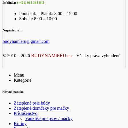
Infolinka:
(+421) 915 385 845
Poncelok – Piatok: 8:00 – 15:00
Sobota: 8:00 – 10:00
Napíšte nám
budynamieru@gmail.com
© 2010 – 2026
BUDYNAMIERU.eu
– Všetky práva vyhradené.
Menu
Kategórie
Hlavná ponuka
Zateplené psie búdy
Zateplené domčeky pre mačky
Príslušenstvo
Vankúše pre psov / mačky
Kuríny