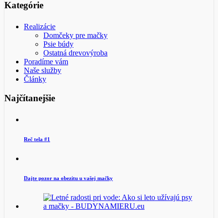
Kategórie
Realizácie
Domčeky pre mačky
Psie búdy
Ostatná drevovýroba
Poradíme vám
Naše služby
Články
Najčítanejšie
Reč tela #1
Dajte pozor na obezitu u vašej mačky