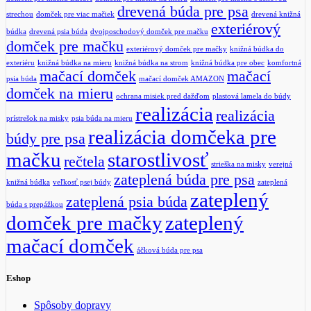
drevená búda pre psa
strechou
domček pre viac mačiek
drevená knižná
exteriérový
búdka
drevená psia búda
dvojposchodový domček pre mačku
domček pre mačku
exteriérový domček pre mačky
knižná búdka do
exteriéru
knižná búdka na mieru
knižná búdka na strom
knižná búdka pre obec
komfortná
mačací domček
mačací
psia búda
mačací domček AMAZON
domček na mieru
ochrana misiek pred dažďom
plastová lamela do búdy
realizácia
realizácia
prístrešok na misky
psia búda na mieru
realizácia domčeka pre
búdy pre psa
mačku
starostlivosť
rečtela
strieška na misky
verejná
zateplená búda pre psa
knižná búdka
veľkosť psej búdy
zateplená
zateplený
zateplená psia búda
búda s prepážkou
domček pre mačky
zateplený
mačací domček
áčková búda pre psa
Eshop
Spôsoby dopravy