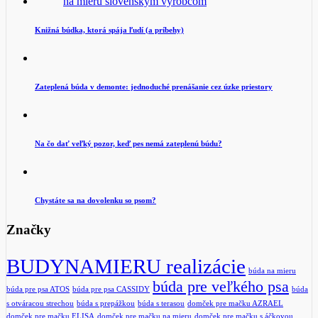
Knižná búdka, ktorá spája ľudí (a príbehy)
Zateplená búda v demonte: jednoduché prenášanie cez úzke priestory
Na čo dať veľký pozor, keď pes nemá zateplenú búdu?
Chystáte sa na dovolenku so psom?
Značky
BUDYNAMIERU realizácie
búda na mieru
búda pre veľkého psa
búda pre psa ATOS
búda pre psa CASSIDY
búda
s otváracou strechou
búda s prepážkou
búda s terasou
domček pre mačku AZRAEL
domček pre mačku ELISA
domček pre mačku na mieru
domček pre mačku s áčkovou