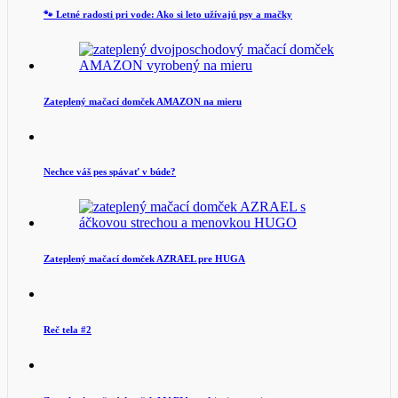
🐾 Letné radosti pri vode: Ako si leto užívajú psy a mačky
Zateplený mačací domček AMAZON na mieru
Nechce váš pes spávať v búde?
Zateplený mačací domček AZRAEL pre HUGA
Reč tela #2