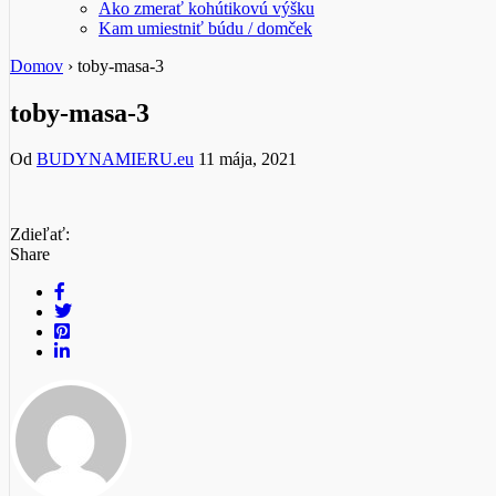
Ako zmerať kohútikovú výšku
Kam umiestniť búdu / domček
Domov
›
toby-masa-3
toby-masa-3
Od
BUDYNAMIERU.eu
11 mája, 2021
Zdieľať:
Share