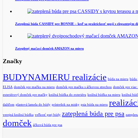
Zateplená búda CASSIDY pre BONNIE – keď sa praktickosť spojí s elegantným d
Zateplený mačací domček AMAZON na mieru
Značky
BUDYNAMIERU realizácie
búda na mieru
búda 
ELISA
domček pre mačku na mieru
domček pre mačku s áčkovou strechou
domček pre viac
exteriérový domček pre mačky
knižná búdka do exteriéru
knižná búdka na mieru
knižná búd
realizác
dažďom
plastová lamela do búdy
prístrešok na misky
psia búda na mieru
zateplená búda pre psa
verejná knižná búdka
veľkosť psej búdy
zateplen
domček
áčková búda pre psa