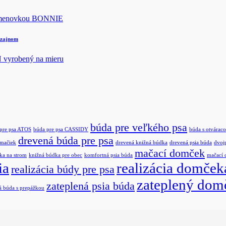
izajnom
búda pre veľkého psa
pre psa ATOS
búda pre psa CASSIDY
búda s otváraco
drevená búda pre psa
 mačiek
drevená knižná búdka
drevená psia búda
dvoj
mačací domček
ka na strom
knižná búdka pre obec
komfortná psia búda
mačací
ia
realizácia domček
realizácia búdy pre psa
zateplený dom
zateplená psia búda
á búda s prepážkou