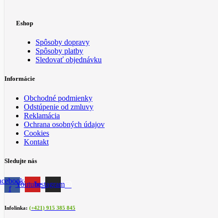
Eshop
Spôsoby dopravy
Spôsoby platby
Sledovať objednávku
Informácie
Obchodné podmienky
Odstúpenie od zmluvy
Reklamácia
Ochrana osobných údajov
Cookies
Kontakt
Sledujte nás
acebook-
Youtube
Instagram
f
Infolinka:
(+421) 915 385 845