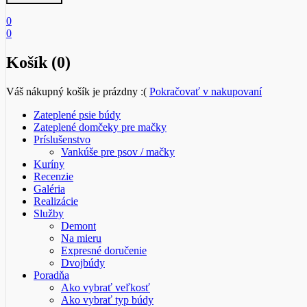
0
0
Košík (0)
Váš nákupný košík je prázdny :(
Pokračovať v nakupovaní
Zateplené psie búdy
Zateplené domčeky pre mačky
Príslušenstvo
Vankúše pre psov / mačky
Kuríny
Recenzie
Galéria
Realizácie
Služby
Demont
Na mieru
Expresné doručenie
Dvojbúdy
Poradňa
Ako vybrať veľkosť
Ako vybrať typ búdy