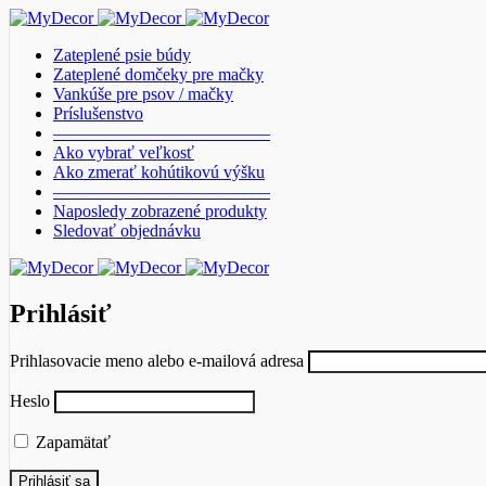
Zateplené psie búdy
Zateplené domčeky pre mačky
Vankúše pre psov / mačky
Príslušenstvo
————————————–
Ako vybrať veľkosť
Ako zmerať kohútikovú výšku
————————————–
Naposledy zobrazené produkty
Sledovať objednávku
Prihlásiť
Prihlasovacie meno alebo e-mailová adresa
Heslo
Zapamätať