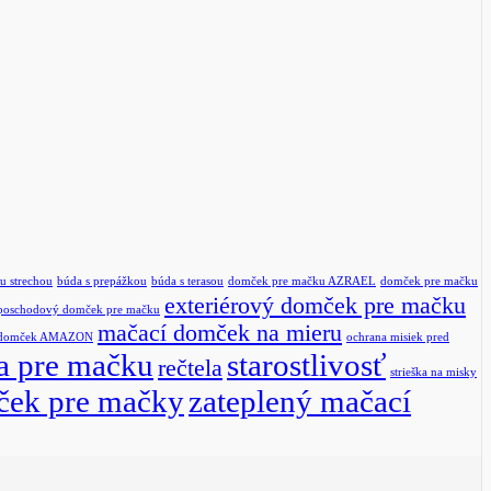
u strechou
búda s prepážkou
búda s terasou
domček pre mačku AZRAEL
domček pre mačku
exteriérový domček pre mačku
poschodový domček pre mačku
mačací domček na mieru
 domček AMAZON
ochrana misiek pred
a pre mačku
starostlivosť
rečtela
strieška na misky
ček pre mačky
zateplený mačací