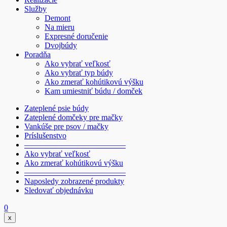
Služby
Demont
Na mieru
Expresné doručenie
Dvojbúdy
Poradňa
Ako vybrať veľkosť
Ako vybrať typ búdy
Ako zmerať kohútikovú výšku
Kam umiestniť búdu / domček
Zateplené psie búdy
Zateplené domčeky pre mačky
Vankúše pre psov / mačky
Príslušenstvo
————————————–
Ako vybrať veľkosť
Ako zmerať kohútikovú výšku
————————————–
Naposledy zobrazené produkty
Sledovať objednávku
0
x