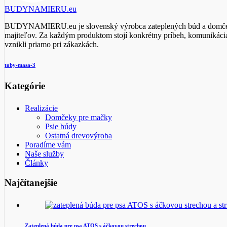
BUDYNAMIERU.eu
BUDYNAMIERU.eu je slovenský výrobca zateplených búd a domčekov 
majiteľov. Za každým produktom stojí konkrétny príbeh, komunikácia 
vznikli priamo pri zákazkách.
toby-masa-3
Kategórie
Realizácie
Domčeky pre mačky
Psie búdy
Ostatná drevovýroba
Poradíme vám
Naše služby
Články
Najčítanejšie
Zateplená búda pre psa ATOS s áčkovou strechou