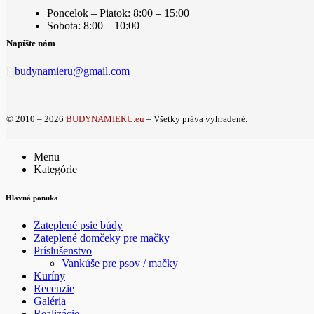
Poncelok – Piatok: 8:00 – 15:00
Sobota: 8:00 – 10:00
Napíšte nám
budynamieru@gmail.com
© 2010 – 2026
BUDYNAMIERU.eu
– Všetky práva vyhradené.
Menu
Kategórie
Hlavná ponuka
Zateplené psie búdy
Zateplené domčeky pre mačky
Príslušenstvo
Vankúše pre psov / mačky
Kuríny
Recenzie
Galéria
Realizácie