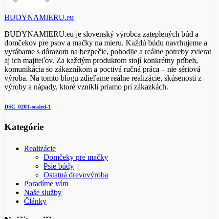
BUDYNAMIERU.eu
BUDYNAMIERU.eu je slovenský výrobca zateplených búd a
domčekov pre psov a mačky na mieru. Každú búdu navrhujeme a
vyrábame s dôrazom na bezpečie, pohodlie a reálne potreby zvierat
aj ich majiteľov. Za každým produktom stojí konkrétny príbeh,
komunikácia so zákazníkom a poctivá ručná práca – nie sériová
výroba. Na tomto blogu zdieľame reálne realizácie, skúsenosti z
výroby a nápady, ktoré vznikli priamo pri zákazkách.
DSC_0201-scaled-1
Kategórie
Realizácie
Domčeky pre mačky
Psie búdy
Ostatná drevovýroba
Poradíme vám
Naše služby
Články