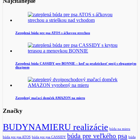
Najčítanejšie
Zateplená búda pre psa ATOS s áčkovou strechou
Zateplená búda CASSIDY pre BONNIE – keď sa praktickosť spojí s elegantným
dizajnom
Zateplený mačací domček AMAZON na mieru
Značky
BUDYNAMIERU realizácie
búda na mieru
búda pre veľkého psa
búda pre psa ATOS
búda pre psa CASSIDY
búda