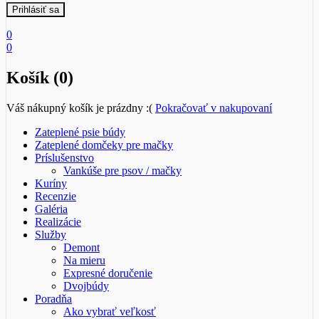
0
0
Košík (0)
Váš nákupný košík je prázdny :(
Pokračovať v nakupovaní
Zateplené psie búdy
Zateplené domčeky pre mačky
Príslušenstvo
Vankúše pre psov / mačky
Kuríny
Recenzie
Galéria
Realizácie
Služby
Demont
Na mieru
Expresné doručenie
Dvojbúdy
Poradňa
Ako vybrať veľkosť