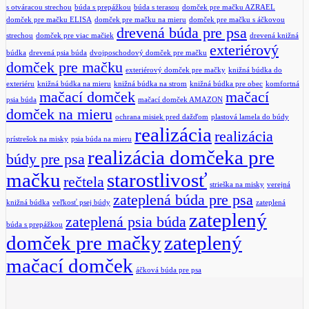
s otváracou strechou
búda s prepážkou
búda s terasou
domček pre mačku AZRAEL
domček pre mačku ELISA
domček pre mačku na mieru
domček pre mačku s áčkovou
drevená búda pre psa
strechou
domček pre viac mačiek
drevená knižná
exteriérový
búdka
drevená psia búda
dvojposchodový domček pre mačku
domček pre mačku
exteriérový domček pre mačky
knižná búdka do
exteriéru
knižná búdka na mieru
knižná búdka na strom
knižná búdka pre obec
komfortná
mačací domček
mačací
psia búda
mačací domček AMAZON
domček na mieru
ochrana misiek pred dažďom
plastová lamela do búdy
realizácia
realizácia
prístrešok na misky
psia búda na mieru
realizácia domčeka pre
búdy pre psa
mačku
starostlivosť
rečtela
strieška na misky
verejná
zateplená búda pre psa
knižná búdka
veľkosť psej búdy
zateplená
zateplený
zateplená psia búda
búda s prepážkou
domček pre mačky
zateplený
mačací domček
áčková búda pre psa