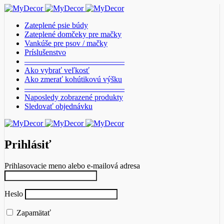
Zateplené psie búdy
Zateplené domčeky pre mačky
Vankúše pre psov / mačky
Príslušenstvo
————————————–
Ako vybrať veľkosť
Ako zmerať kohútikovú výšku
————————————–
Naposledy zobrazené produkty
Sledovať objednávku
Prihlásiť
Prihlasovacie meno alebo e-mailová adresa
Heslo
Zapamätať