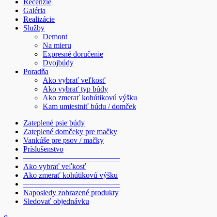
Recenzie
Galéria
Realizácie
Služby
Demont
Na mieru
Expresné doručenie
Dvojbúdy
Poradňa
Ako vybrať veľkosť
Ako vybrať typ búdy
Ako zmerať kohútikovú výšku
Kam umiestniť búdu / domček
Zateplené psie búdy
Zateplené domčeky pre mačky
Vankúše pre psov / mačky
Príslušenstvo
————————————–
Ako vybrať veľkosť
Ako zmerať kohútikovú výšku
————————————–
Naposledy zobrazené produkty
Sledovať objednávku