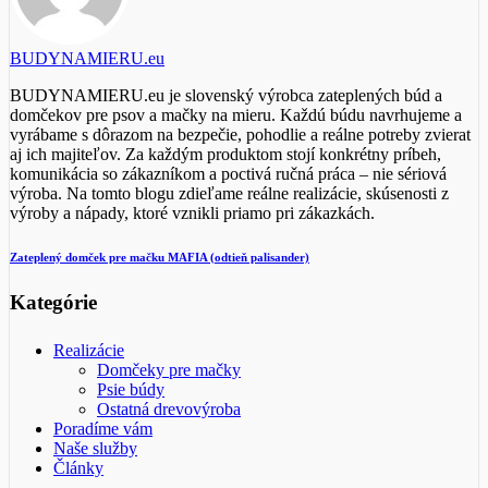
BUDYNAMIERU.eu
BUDYNAMIERU.eu je slovenský výrobca zateplených búd a
domčekov pre psov a mačky na mieru. Každú búdu navrhujeme a
vyrábame s dôrazom na bezpečie, pohodlie a reálne potreby zvierat
aj ich majiteľov. Za každým produktom stojí konkrétny príbeh,
komunikácia so zákazníkom a poctivá ručná práca – nie sériová
výroba. Na tomto blogu zdieľame reálne realizácie, skúsenosti z
výroby a nápady, ktoré vznikli priamo pri zákazkách.
Zateplený domček pre mačku MAFIA (odtieň palisander)
Kategórie
Realizácie
Domčeky pre mačky
Psie búdy
Ostatná drevovýroba
Poradíme vám
Naše služby
Články