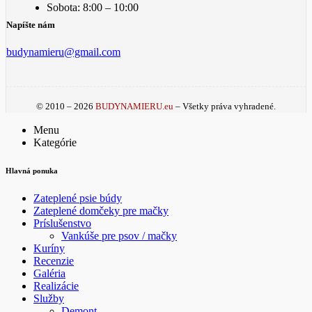
Sobota: 8:00 – 10:00
Napíšte nám
budynamieru@gmail.com
© 2010 – 2026
BUDYNAMIERU.eu
– Všetky práva vyhradené.
Menu
Kategórie
Hlavná ponuka
Zateplené psie búdy
Zateplené domčeky pre mačky
Príslušenstvo
Vankúše pre psov / mačky
Kuríny
Recenzie
Galéria
Realizácie
Služby
Demont