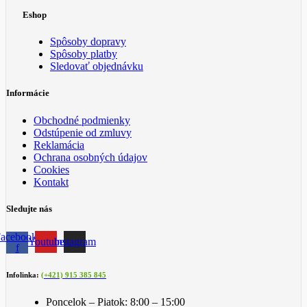
Eshop
Spôsoby dopravy
Spôsoby platby
Sledovať objednávku
Informácie
Obchodné podmienky
Odstúpenie od zmluvy
Reklamácia
Ochrana osobných údajov
Cookies
Kontakt
Sledujte nás
acebook-
Youtube
Instagram
f
Infolinka:
(+421) 915 385 845
Poncelok – Piatok: 8:00 – 15:00