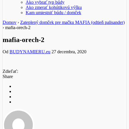
Ako vybrať typ búdy
Ako zmerať kohútikovú výšku
Kam umiestniť búdu / domček
Domov
›
Zateplený domček pre mačku MAFIA (odtieň palisander)
›
mafia-orech-2
mafia-orech-2
Od
BUDYNAMIERU.eu
27 decembra, 2020
Zdieľať:
Share