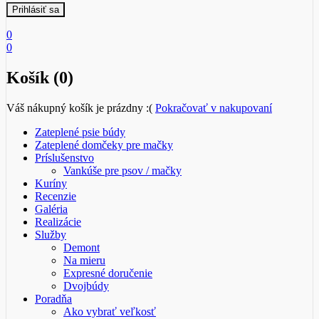
0
0
Košík (0)
Váš nákupný košík je prázdny :(
Pokračovať v nakupovaní
Zateplené psie búdy
Zateplené domčeky pre mačky
Príslušenstvo
Vankúše pre psov / mačky
Kuríny
Recenzie
Galéria
Realizácie
Služby
Demont
Na mieru
Expresné doručenie
Dvojbúdy
Poradňa
Ako vybrať veľkosť