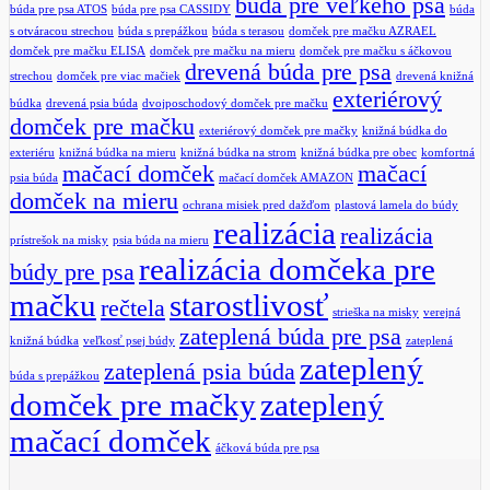
búda pre veľkého psa
búda pre psa ATOS
búda pre psa CASSIDY
búda
s otváracou strechou
búda s prepážkou
búda s terasou
domček pre mačku AZRAEL
domček pre mačku ELISA
domček pre mačku na mieru
domček pre mačku s áčkovou
drevená búda pre psa
strechou
domček pre viac mačiek
drevená knižná
exteriérový
búdka
drevená psia búda
dvojposchodový domček pre mačku
domček pre mačku
exteriérový domček pre mačky
knižná búdka do
exteriéru
knižná búdka na mieru
knižná búdka na strom
knižná búdka pre obec
komfortná
mačací domček
mačací
psia búda
mačací domček AMAZON
domček na mieru
ochrana misiek pred dažďom
plastová lamela do búdy
realizácia
realizácia
prístrešok na misky
psia búda na mieru
realizácia domčeka pre
búdy pre psa
mačku
starostlivosť
rečtela
strieška na misky
verejná
zateplená búda pre psa
knižná búdka
veľkosť psej búdy
zateplená
zateplený
zateplená psia búda
búda s prepážkou
domček pre mačky
zateplený
mačací domček
áčková búda pre psa