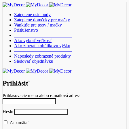
Zateplené psie búdy
Zateplené domčeky pre mačky
Vankúše pre psov / mačky
Príslušenstvo
————————————–
Ako vybrať veľkosť
Ako zmerať kohútikovú výšku
————————————–
Naposledy zobrazené produkty
Sledovať objednávku
Prihlásiť
Prihlasovacie meno alebo e-mailová adresa
Heslo
Zapamätať