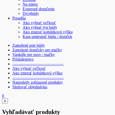
Na mieru
Expresné doručenie
Dvojbúdy
Poradňa
Ako vybrať veľkosť
Ako vybrať typ búdy
Ako zmerať kohútikovú výšku
Kam umiestniť búdu / domček
Zateplené psie búdy
Zateplené domčeky pre mačky
Vankúše pre psov / mačky
Príslušenstvo
————————————–
Ako vybrať veľkosť
Ako zmerať kohútikovú výšku
————————————–
Naposledy zobrazené produkty
Sledovať objednávku
0
x
Vyhľadávať produkty