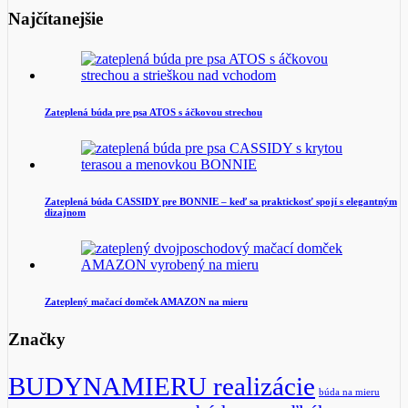
Najčítanejšie
Zateplená búda pre psa ATOS s áčkovou strechou
Zateplená búda CASSIDY pre BONNIE – keď sa praktickosť spojí s elegantným
dizajnom
Zateplený mačací domček AMAZON na mieru
Značky
BUDYNAMIERU realizácie
búda na mieru