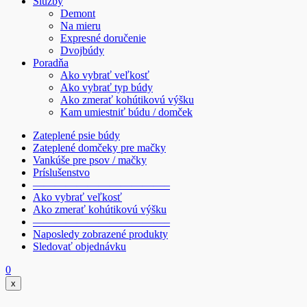
Služby
Demont
Na mieru
Expresné doručenie
Dvojbúdy
Poradňa
Ako vybrať veľkosť
Ako vybrať typ búdy
Ako zmerať kohútikovú výšku
Kam umiestniť búdu / domček
Zateplené psie búdy
Zateplené domčeky pre mačky
Vankúše pre psov / mačky
Príslušenstvo
————————————–
Ako vybrať veľkosť
Ako zmerať kohútikovú výšku
————————————–
Naposledy zobrazené produkty
Sledovať objednávku
0
x