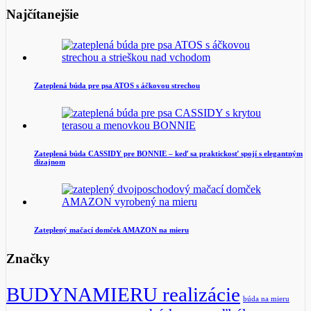
Najčítanejšie
Zateplená búda pre psa ATOS s áčkovou strechou
Zateplená búda CASSIDY pre BONNIE – keď sa praktickosť spojí s elegantným
dizajnom
Zateplený mačací domček AMAZON na mieru
Značky
BUDYNAMIERU realizácie
búda na mieru