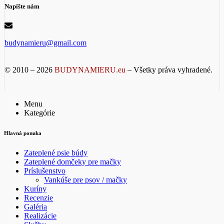
Napíšte nám
budynamieru@gmail.com
© 2010 – 2026
BUDYNAMIERU.eu
– Všetky práva vyhradené.
Menu
Kategórie
Hlavná ponuka
Zateplené psie búdy
Zateplené domčeky pre mačky
Príslušenstvo
Vankúše pre psov / mačky
Kuríny
Recenzie
Galéria
Realizácie