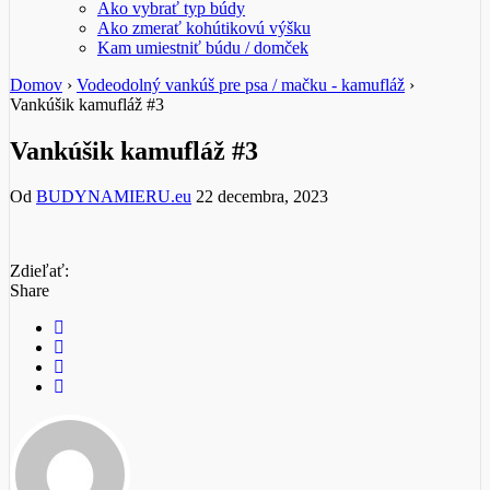
Ako vybrať typ búdy
Ako zmerať kohútikovú výšku
Kam umiestniť búdu / domček
Domov
›
Vodeodolný vankúš pre psa / mačku - kamufláž
›
Vankúšik kamufláž #3
Vankúšik kamufláž #3
Od
BUDYNAMIERU.eu
22 decembra, 2023
Zdieľať:
Share