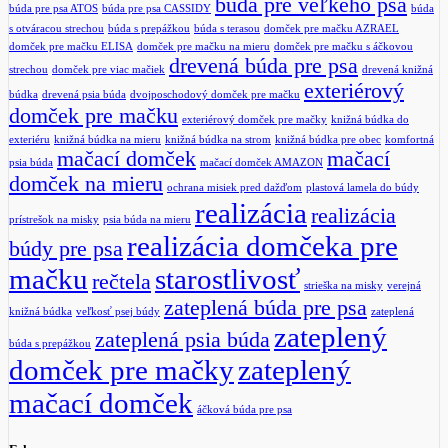
búda pre veľkého psa
búda pre psa ATOS
búda pre psa CASSIDY
búda
s otváracou strechou
búda s prepážkou
búda s terasou
domček pre mačku AZRAEL
domček pre mačku ELISA
domček pre mačku na mieru
domček pre mačku s áčkovou
drevená búda pre psa
strechou
domček pre viac mačiek
drevená knižná
exteriérový
búdka
drevená psia búda
dvojposchodový domček pre mačku
domček pre mačku
exteriérový domček pre mačky
knižná búdka do
exteriéru
knižná búdka na mieru
knižná búdka na strom
knižná búdka pre obec
komfortná
mačací domček
mačací
psia búda
mačací domček AMAZON
domček na mieru
ochrana misiek pred dažďom
plastová lamela do búdy
realizácia
realizácia
prístrešok na misky
psia búda na mieru
realizácia domčeka pre
búdy pre psa
mačku
starostlivosť
rečtela
strieška na misky
verejná
zateplená búda pre psa
knižná búdka
veľkosť psej búdy
zateplená
zateplený
zateplená psia búda
búda s prepážkou
domček pre mačky
zateplený
mačací domček
áčková búda pre psa