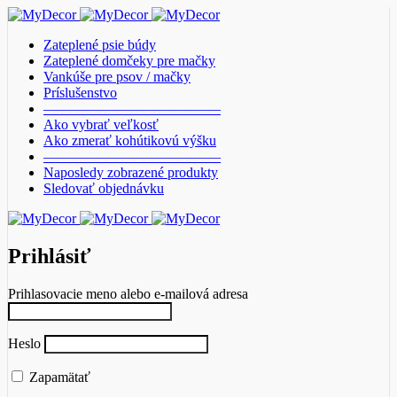
Zateplené psie búdy
Zateplené domčeky pre mačky
Vankúše pre psov / mačky
Príslušenstvo
————————————–
Ako vybrať veľkosť
Ako zmerať kohútikovú výšku
————————————–
Naposledy zobrazené produkty
Sledovať objednávku
Prihlásiť
Prihlasovacie meno alebo e-mailová adresa
Heslo
Zapamätať