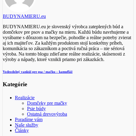
BUDYNAMIERU.eu
BUDYNAMIERU.eu je slovenský výrobca zateplených búd a
domčekov pre psov a mačky na mieru. Každú búdu navrhujeme a
vyrábame s dôrazom na bezpečie, pohodlie a reálne potreby zvierat
aj ich majiteľov. Za každým produktom stojí konkrétny príbeh,
komunikácia so zákazníkom a poctivá ručná práca – nie sériová
výroba. Na tomto blogu zdieľame reálne realizácie, skúsenosti z
výroby a nápady, ktoré vznikli priamo pri zákazkách.
Vodeodolný vankúš pre psa / mačku – kamufláž
Kategórie
Realizácie
Domčeky pre mačky
Psie búdy
Ostatná drevovýroba
Poradíme vám
Naše služby
Články