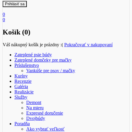
0
0
Košík (0)
Váš nákupný košík je prázdny :(
Pokračovať v nakupovaní
Zateplené psie búdy
Zateplené domčeky pre mačky
Príslušenstvo
Vankúše pre psov / mačky
Kuríny
Recenzie
Galéria
Realizácie
Služby
Demont
Na mieru
Expresné doručenie
Dvojbúdy
Poradňa
Ako vybrať veľkosť