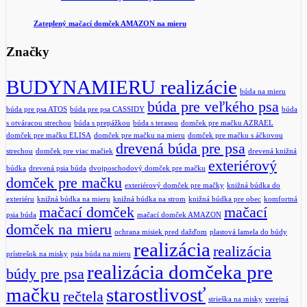
Zateplený mačací domček AMAZON na mieru
Značky
BUDYNAMIERU realizácie
búda na mieru
búda pre veľkého psa
búda pre psa ATOS
búda pre psa CASSIDY
búda
s otváracou strechou
búda s prepážkou
búda s terasou
domček pre mačku AZRAEL
domček pre mačku ELISA
domček pre mačku na mieru
domček pre mačku s áčkovou
drevená búda pre psa
strechou
domček pre viac mačiek
drevená knižná
exteriérový
búdka
drevená psia búda
dvojposchodový domček pre mačku
domček pre mačku
exteriérový domček pre mačky
knižná búdka do
exteriéru
knižná búdka na mieru
knižná búdka na strom
knižná búdka pre obec
komfortná
mačací domček
mačací
psia búda
mačací domček AMAZON
domček na mieru
ochrana misiek pred dažďom
plastová lamela do búdy
realizácia
realizácia
prístrešok na misky
psia búda na mieru
realizácia domčeka pre
búdy pre psa
mačku
starostlivosť
rečtela
strieška na misky
verejná