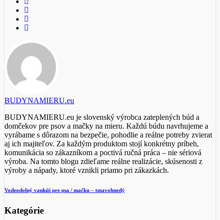
BUDYNAMIERU.eu
BUDYNAMIERU.eu je slovenský výrobca zateplených búd a
domčekov pre psov a mačky na mieru. Každú búdu navrhujeme a
vyrábame s dôrazom na bezpečie, pohodlie a reálne potreby zvierat
aj ich majiteľov. Za každým produktom stojí konkrétny príbeh,
komunikácia so zákazníkom a poctivá ručná práca – nie sériová
výroba. Na tomto blogu zdieľame reálne realizácie, skúsenosti z
výroby a nápady, ktoré vznikli priamo pri zákazkách.
Vodeodolný vankúš pre psa / mačku – tmavohnedý
Kategórie