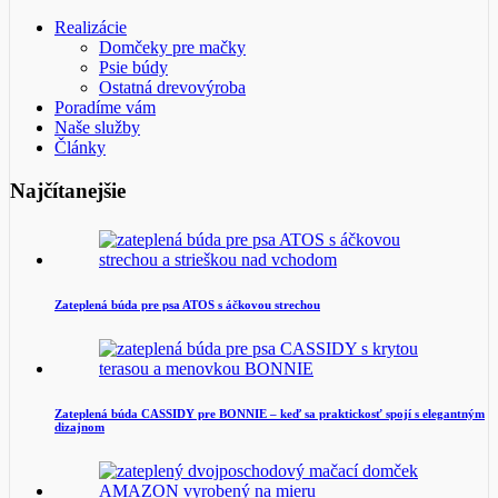
Realizácie
Domčeky pre mačky
Psie búdy
Ostatná drevovýroba
Poradíme vám
Naše služby
Články
Najčítanejšie
Zateplená búda pre psa ATOS s áčkovou strechou
Zateplená búda CASSIDY pre BONNIE – keď sa praktickosť spojí s elegantným
dizajnom