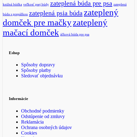
zateplená búda pre psa
knižná búdka
veľkosť psej búdy
zateplená
zateplený
zateplená psia búda
búda s prepážkou
domček pre mačky
zateplený
mačací domček
áčková búda pre psa
Eshop
Spôsoby dopravy
Spôsoby platby
Sledovať objednávku
Informácie
Obchodné podmienky
Odstúpenie od zmluvy
Reklamácia
Ochrana osobných údajov
Cookies