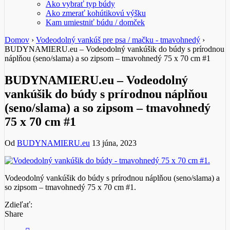
Ako vybrať typ búdy
Ako zmerať kohútikovú výšku
Kam umiestniť búdu / domček
Domov
›
Vodeodolný vankúš pre psa / mačku - tmavohnedý
›
BUDYNAMIERU.eu – Vodeodolný vankúšik do búdy s prírodnou
náplňou (seno/slama) a so zipsom – tmavohnedý 75 x 70 cm #1
BUDYNAMIERU.eu – Vodeodolný
vankúšik do búdy s prírodnou náplňou
(seno/slama) a so zipsom – tmavohnedý
75 x 70 cm #1
Od
BUDYNAMIERU.eu
13 júna, 2023
Vodeodolný vankúšik do búdy s prírodnou náplňou (seno/slama) a
so zipsom – tmavohnedý 75 x 70 cm #1.
Zdieľať:
Share