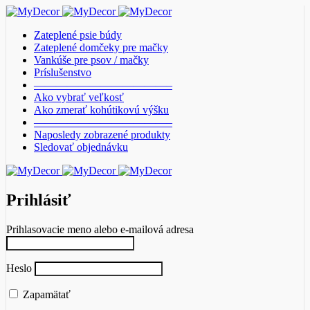
Zateplené psie búdy
Zateplené domčeky pre mačky
Vankúše pre psov / mačky
Príslušenstvo
————————————–
Ako vybrať veľkosť
Ako zmerať kohútikovú výšku
————————————–
Naposledy zobrazené produkty
Sledovať objednávku
Prihlásiť
Prihlasovacie meno alebo e-mailová adresa
Heslo
Zapamätať