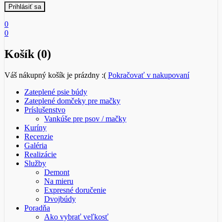
0
0
Košík (0)
Váš nákupný košík je prázdny :(
Pokračovať v nakupovaní
Zateplené psie búdy
Zateplené domčeky pre mačky
Príslušenstvo
Vankúše pre psov / mačky
Kuríny
Recenzie
Galéria
Realizácie
Služby
Demont
Na mieru
Expresné doručenie
Dvojbúdy
Poradňa
Ako vybrať veľkosť