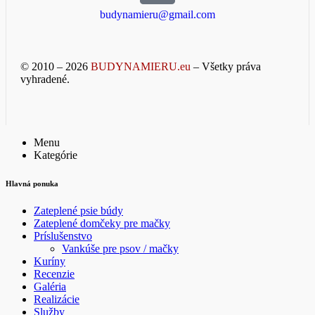
budynamieru@gmail.com
© 2010 – 2026
BUDYNAMIERU.eu
– Všetky práva
vyhradené.
Menu
Kategórie
Hlavná ponuka
Zateplené psie búdy
Zateplené domčeky pre mačky
Príslušenstvo
Vankúše pre psov / mačky
Kuríny
Recenzie
Galéria
Realizácie
Služby