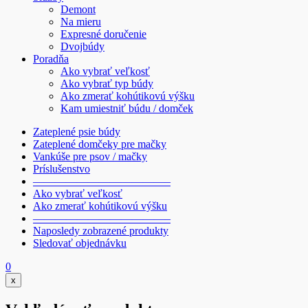
Demont
Na mieru
Expresné doručenie
Dvojbúdy
Poradňa
Ako vybrať veľkosť
Ako vybrať typ búdy
Ako zmerať kohútikovú výšku
Kam umiestniť búdu / domček
Zateplené psie búdy
Zateplené domčeky pre mačky
Vankúše pre psov / mačky
Príslušenstvo
————————————–
Ako vybrať veľkosť
Ako zmerať kohútikovú výšku
————————————–
Naposledy zobrazené produkty
Sledovať objednávku
0
x