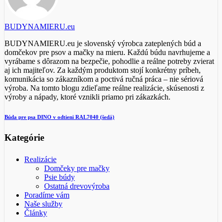
BUDYNAMIERU.eu
BUDYNAMIERU.eu je slovenský výrobca zateplených búd a
domčekov pre psov a mačky na mieru. Každú búdu navrhujeme a
vyrábame s dôrazom na bezpečie, pohodlie a reálne potreby zvierat
aj ich majiteľov. Za každým produktom stojí konkrétny príbeh,
komunikácia so zákazníkom a poctivá ručná práca – nie sériová
výroba. Na tomto blogu zdieľame reálne realizácie, skúsenosti z
výroby a nápady, ktoré vznikli priamo pri zákazkách.
Búda pre psa DINO v odtieni RAL7040 (šedá)
Kategórie
Realizácie
Domčeky pre mačky
Psie búdy
Ostatná drevovýroba
Poradíme vám
Naše služby
Články