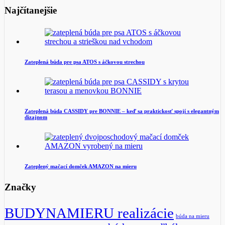
Najčítanejšie
Zateplená búda pre psa ATOS s áčkovou strechou
Zateplená búda CASSIDY pre BONNIE – keď sa praktickosť spojí s elegantným
dizajnom
Zateplený mačací domček AMAZON na mieru
Značky
BUDYNAMIERU realizácie
búda na mieru