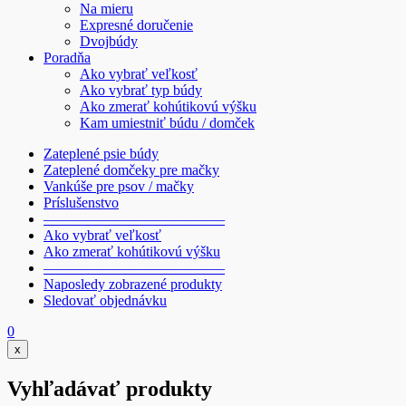
Na mieru
Expresné doručenie
Dvojbúdy
Poradňa
Ako vybrať veľkosť
Ako vybrať typ búdy
Ako zmerať kohútikovú výšku
Kam umiestniť búdu / domček
Zateplené psie búdy
Zateplené domčeky pre mačky
Vankúše pre psov / mačky
Príslušenstvo
————————————–
Ako vybrať veľkosť
Ako zmerať kohútikovú výšku
————————————–
Naposledy zobrazené produkty
Sledovať objednávku
0
x
Vyhľadávať produkty