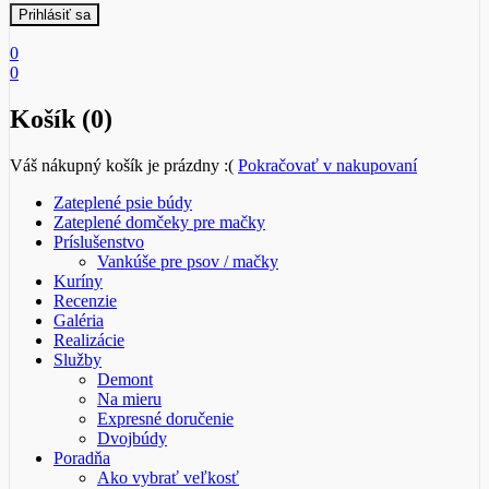
0
0
Košík (0)
Váš nákupný košík je prázdny :(
Pokračovať v nakupovaní
Zateplené psie búdy
Zateplené domčeky pre mačky
Príslušenstvo
Vankúše pre psov / mačky
Kuríny
Recenzie
Galéria
Realizácie
Služby
Demont
Na mieru
Expresné doručenie
Dvojbúdy
Poradňa
Ako vybrať veľkosť