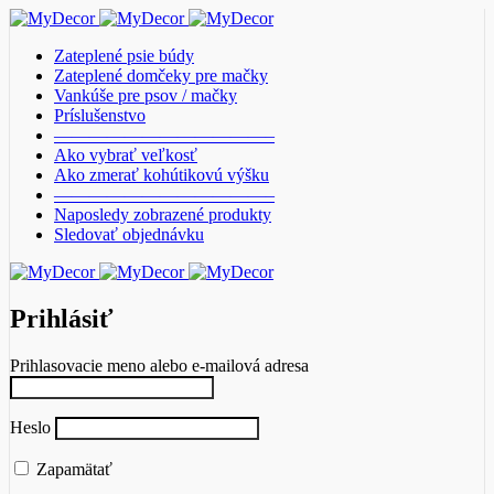
Zateplené psie búdy
Zateplené domčeky pre mačky
Vankúše pre psov / mačky
Príslušenstvo
————————————–
Ako vybrať veľkosť
Ako zmerať kohútikovú výšku
————————————–
Naposledy zobrazené produkty
Sledovať objednávku
Prihlásiť
Prihlasovacie meno alebo e-mailová adresa
Heslo
Zapamätať