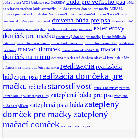
búda pre veľkého psa
búda pre psa ATOS
búda pre psa CASSIDY
búda
s otváracou strechou
búda s prepážkou
búda s terasou
domček pre mačku AZRAEL
domček pre mačku ELISA
domček pre mačku na mieru
domček pre mačku s áčkovou
drevená búda pre psa
strechou
domček pre viac mačiek
drevená knižná
exteriérový
búdka
drevená psia búda
dvojposchodový domček pre mačku
domček pre mačku
exteriérový domček pre mačky
knižná búdka do
exteriéru
knižná búdka na mieru
knižná búdka na strom
knižná búdka pre obec
komfortná
mačací domček
mačací
psia búda
mačací domček AMAZON
domček na mieru
ochrana misiek pred dažďom
plastová lamela do búdy
realizácia
realizácia
prístrešok na misky
psia búda na mieru
realizácia domčeka pre
búdy pre psa
mačku
starostlivosť
rečtela
strieška na misky
verejná
zateplená búda pre psa
knižná búdka
veľkosť psej búdy
zateplená
zateplený
zateplená psia búda
búda s prepážkou
domček pre mačky
zateplený
mačací domček
áčková búda pre psa