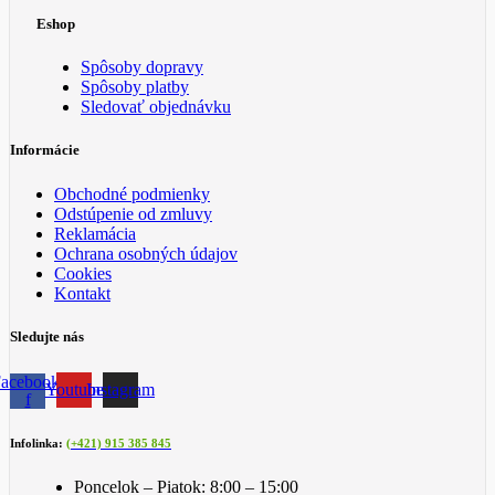
Eshop
Spôsoby dopravy
Spôsoby platby
Sledovať objednávku
Informácie
Obchodné podmienky
Odstúpenie od zmluvy
Reklamácia
Ochrana osobných údajov
Cookies
Kontakt
Sledujte nás
acebook-
Youtube
Instagram
f
Infolinka:
(+421) 915 385 845
Poncelok – Piatok: 8:00 – 15:00