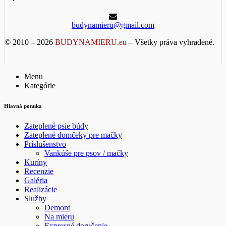
budynamieru@gmail.com
© 2010 – 2026
BUDYNAMIERU.eu
– Všetky práva vyhradené.
Menu
Kategórie
Hlavná ponuka
Zateplené psie búdy
Zateplené domčeky pre mačky
Príslušenstvo
Vankúše pre psov / mačky
Kuríny
Recenzie
Galéria
Realizácie
Služby
Demont
Na mieru
Expresné doručenie