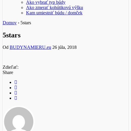
Ako vybrať typ búdy
Ako zmerať kohútikovú výšku
Kam umiestniť búdu / domček
Domov
›
5stars
5stars
Od
BUDYNAMIERU.eu
26 júla, 2018
Zdieľať:
Share