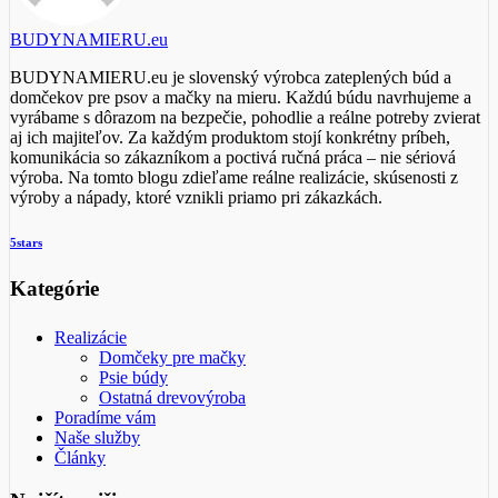
BUDYNAMIERU.eu
BUDYNAMIERU.eu je slovenský výrobca zateplených búd a
domčekov pre psov a mačky na mieru. Každú búdu navrhujeme a
vyrábame s dôrazom na bezpečie, pohodlie a reálne potreby zvierat
aj ich majiteľov. Za každým produktom stojí konkrétny príbeh,
komunikácia so zákazníkom a poctivá ručná práca – nie sériová
výroba. Na tomto blogu zdieľame reálne realizácie, skúsenosti z
výroby a nápady, ktoré vznikli priamo pri zákazkách.
5stars
Kategórie
Realizácie
Domčeky pre mačky
Psie búdy
Ostatná drevovýroba
Poradíme vám
Naše služby
Články