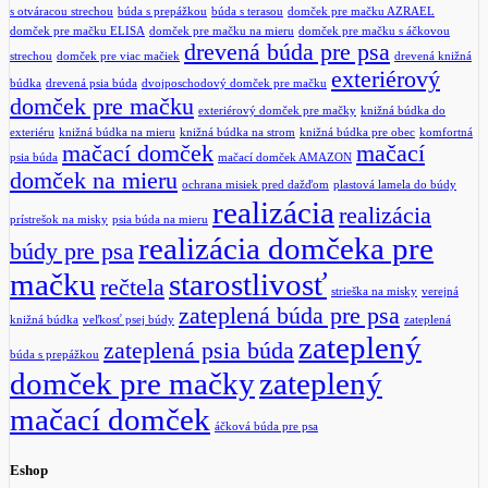
s otváracou strechou
búda s prepážkou
búda s terasou
domček pre mačku AZRAEL
domček pre mačku ELISA
domček pre mačku na mieru
domček pre mačku s áčkovou
drevená búda pre psa
strechou
domček pre viac mačiek
drevená knižná
exteriérový
búdka
drevená psia búda
dvojposchodový domček pre mačku
domček pre mačku
exteriérový domček pre mačky
knižná búdka do
exteriéru
knižná búdka na mieru
knižná búdka na strom
knižná búdka pre obec
komfortná
mačací domček
mačací
psia búda
mačací domček AMAZON
domček na mieru
ochrana misiek pred dažďom
plastová lamela do búdy
realizácia
realizácia
prístrešok na misky
psia búda na mieru
realizácia domčeka pre
búdy pre psa
mačku
starostlivosť
rečtela
strieška na misky
verejná
zateplená búda pre psa
knižná búdka
veľkosť psej búdy
zateplená
zateplený
zateplená psia búda
búda s prepážkou
domček pre mačky
zateplený
mačací domček
áčková búda pre psa
Eshop