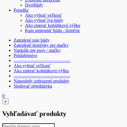
Dvojbúdy
Poradňa
Ako vybrať veľkosť
Ako vybrať typ búdy
Ako zmerať kohútikovú výšku
Kam umiestniť búdu / domček
Zateplené psie búdy
Zateplené domčeky pre mačky
Vankúše pre psov / mačky
Príslušenstvo
————————————–
Ako vybrať veľkosť
Ako zmerať kohútikovú výšku
————————————–
Naposledy zobrazené produkty
Sledovať objednávku
0
x
Vyhľadávať produkty