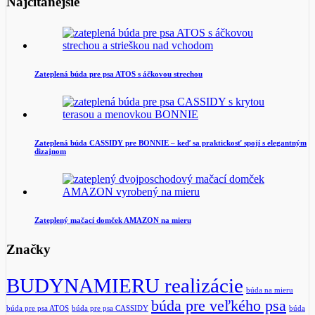
Najčítanejšie
Zateplená búda pre psa ATOS s áčkovou strechou
Zateplená búda CASSIDY pre BONNIE – keď sa praktickosť spojí s elegantným
dizajnom
Zateplený mačací domček AMAZON na mieru
Značky
BUDYNAMIERU realizácie
búda na mieru
búda pre veľkého psa
búda pre psa ATOS
búda pre psa CASSIDY
búda