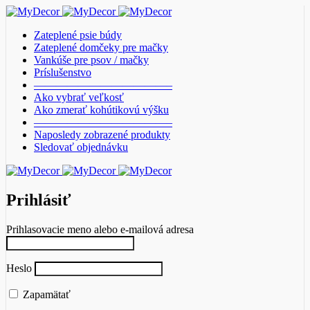
Zateplené psie búdy
Zateplené domčeky pre mačky
Vankúše pre psov / mačky
Príslušenstvo
————————————–
Ako vybrať veľkosť
Ako zmerať kohútikovú výšku
————————————–
Naposledy zobrazené produkty
Sledovať objednávku
Prihlásiť
Prihlasovacie meno alebo e-mailová adresa
Heslo
Zapamätať