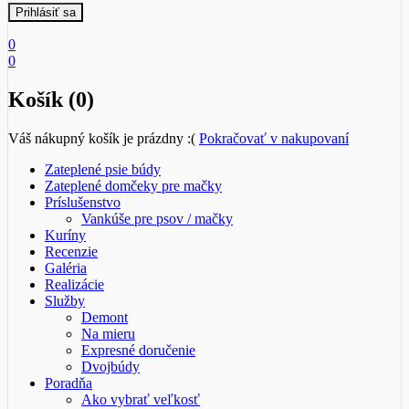
0
0
Košík (0)
Váš nákupný košík je prázdny :(
Pokračovať v nakupovaní
Zateplené psie búdy
Zateplené domčeky pre mačky
Príslušenstvo
Vankúše pre psov / mačky
Kuríny
Recenzie
Galéria
Realizácie
Služby
Demont
Na mieru
Expresné doručenie
Dvojbúdy
Poradňa
Ako vybrať veľkosť