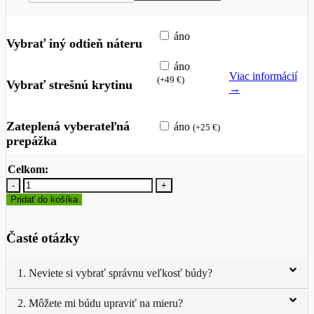
áno
Vybrať iný odtieň náteru
áno
Viac informácií
(
+
49
€
)
Vybrať strešnú krytinu
→
Zateplená vyberateľná
áno
(
+
25
€
)
prepážka
Celkom:
množstvo
Zateplená
Pridať do košíka
búda
pre
psa
Časté otázky
TOBY
(odtieň
dub)
1. Neviete si vybrať správnu veľkosť búdy?
2. Môžete mi búdu upraviť na mieru?