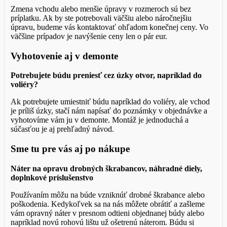
Zmena vchodu alebo menšie úpravy v rozmeroch sú bez
príplatku. Ak by ste potrebovali väčšiu alebo náročnejšiu
úpravu, budeme vás kontaktovať ohľadom konečnej ceny. Vo
väčšine prípadov je navýšenie ceny len o pár eur.
Vyhotovenie aj v demonte
Potrebujete búdu preniesť cez úzky otvor, napríklad do
voliéry?
Ak potrebujete umiestniť búdu napríklad do voliéry, ale vchod
je príliš úzky, stačí nám napísať do poznámky v objednávke a
vyhotovíme vám ju v demonte. Montáž je jednoduchá a
súčasťou je aj prehľadný návod.
Sme tu pre vás aj po nákupe
Náter na opravu drobných škrabancov, náhradné diely,
doplnkové príslušenstvo
Používaním môžu na búde vzniknúť drobné škrabance alebo
poškodenia. Kedykoľvek sa na nás môžete obrátiť a zašleme
vám opravný náter v presnom odtieni objednanej búdy alebo
napríklad novú rohovú lištu už ošetrenú náterom. Búdu si