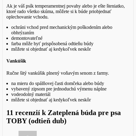
Ak je váš psík temperamentnej povahy alebo je ešte šteniatko,
ktoré rado všetko skúma, môžete si k búde priobjednať
oplechovanie vchodu.
ochráni vchod pred mechanickým poškodením alebo
obhrýzaním
demontovateľné
farba môže byť prispôsobená odtieňu búdy
môžete si objednať aj kedykoľvek neskôr
Vankúšik
Ručne šitý vankúšik plnený voňavým senom z farmy.
na mieru do spálňovej časti domčeka alebo búdy
vybavený zipsom pre jednoduchú výmenu náplne
vodeodolný materiál
môžete si objednať aj kedykoľvek neskôr
11 recenzií k
Zateplená búda pre psa
TOBY (odtieň dub)