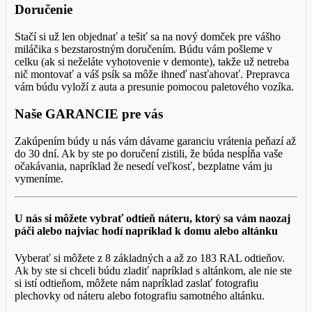
Doručenie
Stačí si už len objednať a tešiť sa na nový domček pre vášho
miláčika s bezstarostným doručením. Búdu vám pošleme v
celku (ak si neželáte vyhotovenie v demonte), takže už netreba
nič montovať a váš psík sa môže ihneď nasťahovať. Prepravca
vám búdu vyloží z auta a presunie pomocou paletového vozíka.
Naše GARANCIE pre vás
Zakúpením búdy u nás vám dávame garanciu vrátenia peňazí až
do 30 dní. Ak by ste po doručení zistili, že búda nespĺňa vaše
očakávania, napríklad že nesedí veľkosť, bezplatne vám ju
vymeníme.
U nás si môžete vybrať odtieň náteru, ktorý sa vám naozaj
páči alebo najviac hodí napríklad k domu alebo altánku
Vyberať si môžete z 8 základných a až zo 183 RAL odtieňov.
Ak by ste si chceli búdu zladiť napríklad s altánkom, ale nie ste
si istí odtieňom, môžete nám napríklad zaslať fotografiu
plechovky od náteru alebo fotografiu samotného altánku.