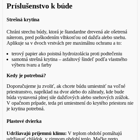
Príslušenstvo k búde
Strešná krytina
Chráni strechu búdy, ktorá je štandardne drevená ale ošetrená
náterom, pred poškodením vlhkosťou od dažďa alebo snehu.
Aplikuje sa v dvoch vrstvách pre maximálnu ochranu a to:
terový papier ako poistná hydroizolácia proti podtečeniu
samotná strešná krytina – asfaltový šindeľ podľa vlastného
výberu tvaru a farby
Kedy je potrebná?
Doporučujeme ju zvoliť, ak chcete búdu umiestniť na voľné
priestranstvo, napríklad na dvor alebo do záhrady, kde bude
búda vystavená plnej sile dažďových alebo snehových zrážok.
V opačnom prípade, teda pri umiestnení do krytého priestoru nie
je krytina potrebná.
Plastové dvierka
Udržiavajú príjemnú klímu:
V teplom období pomáhajú
udržiavať chládok, v zimnom období teplo. Mačke preto