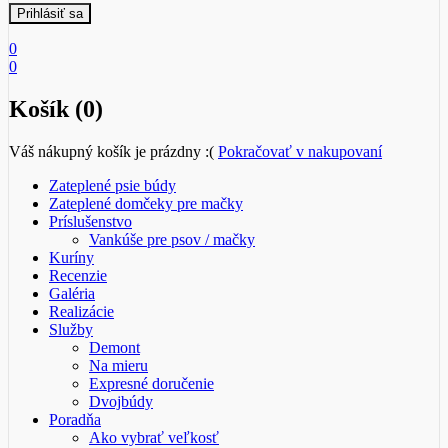
0
0
Košík (0)
Váš nákupný košík je prázdny :(
Pokračovať v nakupovaní
Zateplené psie búdy
Zateplené domčeky pre mačky
Príslušenstvo
Vankúše pre psov / mačky
Kuríny
Recenzie
Galéria
Realizácie
Služby
Demont
Na mieru
Expresné doručenie
Dvojbúdy
Poradňa
Ako vybrať veľkosť