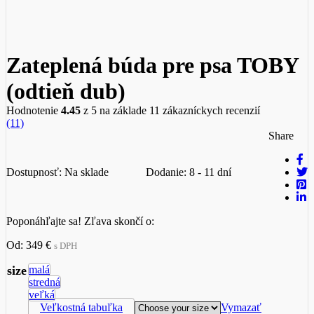
Zateplená búda pre psa TOBY
(odtieň dub)
Hodnotenie
4.45
z 5 na základe
11
zákazníckych recenzií
(11)
Share
Dostupnosť:
Na sklade
Dodanie: 8 - 11 dní
Poponáhľajte sa! Zľava skončí o:
Od:
349
€
s DPH
size
malá
stredná
veľká
Veľkostná tabuľka
Vymazať