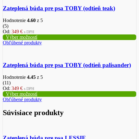
Zateplená búda pre psa TOBY (odtieň teak)
Hodnotenie
4.60
z 5
(5)
Od:
349
€
s DPH
Výber možností
Obľúbené produkty
Zateplená búda pre psa TOBY (odtieň palisander)
Hodnotenie
4.45
z 5
(11)
Od:
349
€
s DPH
Výber možností
Obľúbené produkty
Súvisiace produkty
Zateplená búda pre psa LESSIE