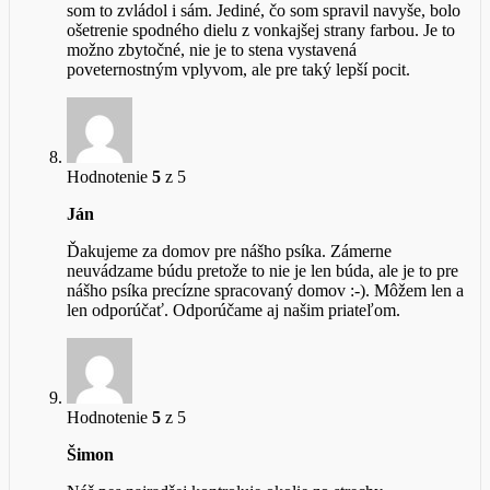
som to zvládol i sám. Jediné, čo som spravil navyše, bolo
ošetrenie spodného dielu z vonkajšej strany farbou. Je to
možno zbytočné, nie je to stena vystavená
poveternostným vplyvom, ale pre taký lepší pocit.
Hodnotenie
5
z 5
Ján
Ďakujeme za domov pre nášho psíka. Zámerne
neuvádzame búdu pretože to nie je len búda, ale je to pre
nášho psíka precízne spracovaný domov :-). Môžem len a
len odporúčať. Odporúčame aj našim priateľom.
Hodnotenie
5
z 5
Šimon