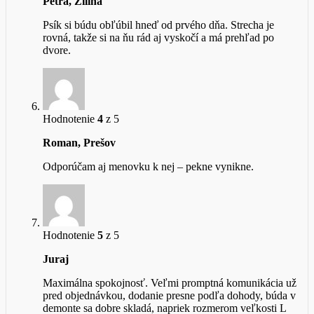
Petra, Žilina
Psík si búdu obľúbil hneď od prvého dňa. Strecha je
rovná, takže si na ňu rád aj vyskočí a má prehľad po
dvore.
Hodnotenie
4
z 5
Roman, Prešov
Odporúčam aj menovku k nej – pekne vynikne.
Hodnotenie
5
z 5
Juraj
Maximálna spokojnosť. Veľmi promptná komunikácia už
pred objednávkou, dodanie presne podľa dohody, búda v
demonte sa dobre skladá, napriek rozmerom veľkosti L