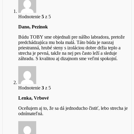
Hodnotenie
5
z 5
Dano, Pezinok
Búdu TOBY sme objednali pre nášho labradora, pretože
predchádzajúca mu bola malá. Táto búda je naozaj
priestranná, hrubé steny s izoláciou dobre držia teplo a
strecha je pevná, takže na nej pes často leží a sleduje
záhradu. S kvalitou aj dizajnom sme veľmi spokojní.
Hodnotenie
3
z 5
Lenka, Vrbové
Oceňujem aj to, že sa dá jednoducho čistiť, lebo strecha je
odnímateľná.