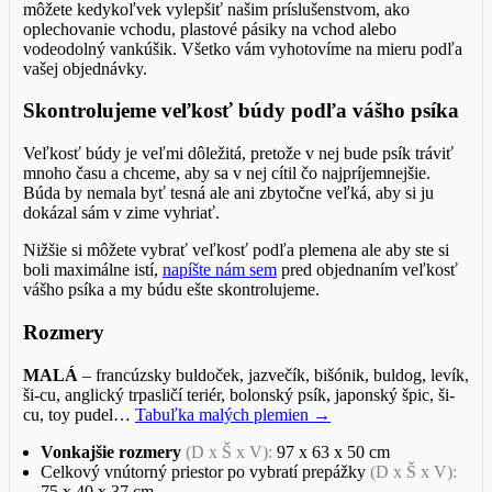
môžete kedykoľvek vylepšiť našim príslušenstvom, ako
oplechovanie vchodu, plastové pásiky na vchod alebo
vodeodolný vankúšik. Všetko vám vyhotovíme na mieru podľa
vašej objednávky.
Skontrolujeme veľkosť búdy podľa vášho psíka
Veľkosť búdy je veľmi dôležitá, pretože v nej bude psík tráviť
mnoho času a chceme, aby sa v nej cítil čo najpríjemnejšie.
Búda by nemala byť tesná ale ani zbytočne veľká, aby si ju
dokázal sám v zime vyhriať.
Nižšie si môžete vybrať veľkosť podľa plemena ale aby ste si
boli maximálne istí,
napíšte nám sem
pred objednaním veľkosť
vášho psíka a my búdu ešte skontrolujeme.
Rozmery
MALÁ
– francúzsky buldoček, jazvečík, bišónik, buldog, levík,
ši-cu, anglický trpasličí teriér, bolonský psík, japonský špic, ši-
cu, toy pudel…
Tabuľka malých plemien →
Vonkajšie rozmery
(D x Š x V):
97 x 63 x 50 cm
Celkový vnútorný priestor po vybratí prepážky
(D x Š x V):
75 x 40 x 37 cm