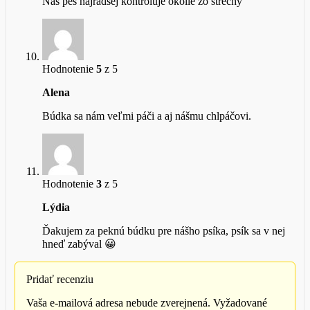
Náš pes najradšej kontroluje okolie zo strechy
Hodnotenie
5
z 5
Alena
Búdka sa nám veľmi páči a aj nášmu chlpáčovi.
Hodnotenie
3
z 5
Lýdia
Ďakujem za peknú búdku pre nášho psíka, psík sa v nej
hneď zabýval 😀
Pridať recenziu
Vaša e-mailová adresa nebude zverejnená.
Vyžadované