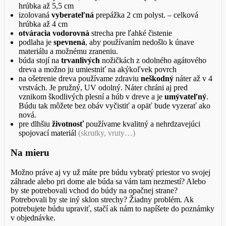
hrúbka až 5,5 cm
izolovaná
vyberateľná
prepážka 2 cm polyst. – celková
hrúbka až 4 cm
otváracia vodorovná
strecha pre ľahké čistenie
podlaha je
spevnená
, aby používaním nedošlo k únave
materiálu a možnému zraneniu.
búda stojí na
trvanlivých
nožičkách z odolného agátového
dreva a možno ju umiestniť na akýkoľvek povrch
na ošetrenie dreva používame zdraviu
neškodný
náter až v 4
vrstvách. Je pružný, UV odolný. Náter chráni aj pred
vznikom škodlivých plesní a húb v dreve a je
umývateľný
.
Búdu tak môžete bez obáv vyčistiť a opäť bude vyzerať ako
nová.
pre dlhšiu
životnosť
používame kvalitný a nehrdzavejúci
spojovací materiál
(skrutky, vruty…)
Na mieru
Možno práve aj vy už máte pre búdu vybratý priestor vo svojej
záhrade alebo pri dome ale búda sa vám tam nezmestí? Alebo
by ste potrebovali vchod do búdy na opačnej strane?
Potrebovali by ste iný sklon strechy? Žiadny problém. Ak
potrebujete búdu upraviť, stačí ak nám to napíšete do poznámky
v objednávke.