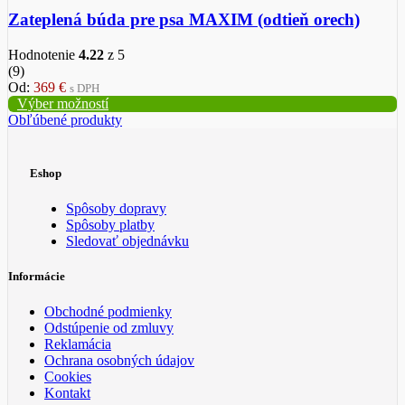
Zateplená búda pre psa MAXIM (odtieň orech)
Hodnotenie
4.22
z 5
(9)
Od:
369
€
s DPH
Výber možností
Obľúbené produkty
Eshop
Spôsoby dopravy
Spôsoby platby
Sledovať objednávku
Informácie
Obchodné podmienky
Odstúpenie od zmluvy
Reklamácia
Ochrana osobných údajov
Cookies
Kontakt