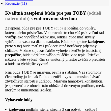
Recenzie (11)
Kvalitná zateplená búda pre psa TOBY
(odtieň
náteru dub)
s vodorovnou strechou
Zateplená búda pre psa TOBY
(dub)
je ideálna do voliéry,
koterca alebo prístrešku. Vodorovnú strechu váš psík veľmi rád
využije ako vyvýšené ležovisko, odkiaľ bude mať skvelý
výhľad na vás a na dianie naokolo. Búdu kompletne
izolujeme
,
preto v nej bude mať váš psík cez letné horúčavy príjemný
chládok. V zime si ju zas ľahšie vyhreje a keďže je izolácia aj
prepážke
, búda udrží pre vášho miláčika viac tepla. Priečku
môžete v lete vybrať, čím sa vnútorný priestor zväčší o predsieň
a búda sa rýchlejšie vyvetrá.
Psia búda TOBY je masívna, pevná a stabilná. Váš štvornohý
člen rodiny ju len tak ľahko nezničí a vy sa nemusíte obávať
zbytočných starostí s údržbou. Masívna hranolová konštrukcia
je spevnená a z oboch strán obložená dreveným profilom, medzi
ktorým je umiestnená izolácia.
Vybavenie búdy
izolovaná
podlaha, steny, strecha 3 cm polyst. – celková