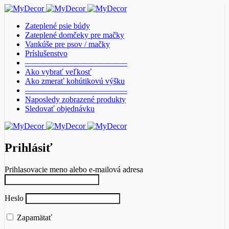
Zateplené psie búdy
Zateplené domčeky pre mačky
Vankúše pre psov / mačky
Príslušenstvo
————————————–
Ako vybrať veľkosť
Ako zmerať kohútikovú výšku
————————————–
Naposledy zobrazené produkty
Sledovať objednávku
Prihlásiť
Prihlasovacie meno alebo e-mailová adresa
Heslo
Zapamätať