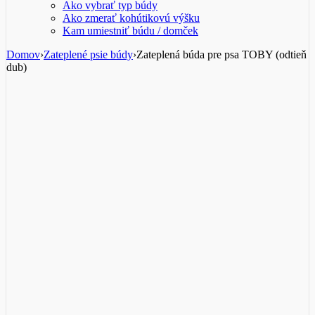
Ako vybrať typ búdy
Ako zmerať kohútikovú výšku
Kam umiestniť búdu / domček
Domov
›
Zateplené psie búdy
›
Zateplená búda pre psa TOBY (odtieň
dub)