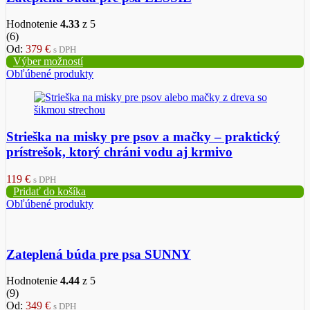
Hodnotenie
4.33
z 5
(6)
Od:
379
€
s DPH
Výber možností
Obľúbené produkty
Strieška na misky pre psov a mačky – praktický
prístrešok, ktorý chráni vodu aj krmivo
119
€
s DPH
Pridať do košíka
Obľúbené produkty
Zateplená búda pre psa SUNNY
Hodnotenie
4.44
z 5
(9)
Od:
349
€
s DPH