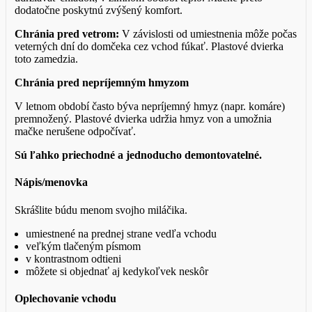
dodatočne poskytnú zvýšený komfort.
Chránia pred vetrom:
V závislosti od umiestnenia môže počas
veterných dní do domčeka cez vchod fúkať. Plastové dvierka
toto zamedzia.
Chránia pred nepríjemným hmyzom
V letnom období často býva nepríjemný hmyz (napr. komáre)
premnožený. Plastové dvierka udržia hmyz von a umožnia
mačke nerušene odpočívať.
Sú ľahko priechodné a jednoducho demontovatelné.
Nápis/menovka
Skrášlite búdu menom svojho miláčika.
umiestnené na prednej strane vedľa vchodu
veľkým tlačeným písmom
v kontrastnom odtieni
môžete si objednať aj kedykoľvek neskôr
Oplechovanie vchodu