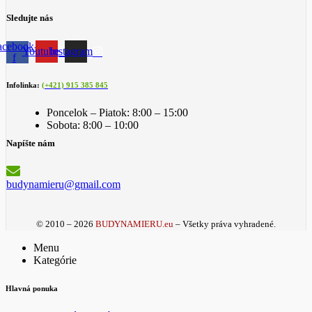
Sledujte nás
acebook-
Youtube
Instagram
f
Infolinka:
(+421) 915 385 845
Poncelok – Piatok: 8:00 – 15:00
Sobota: 8:00 – 10:00
Napíšte nám
budynamieru@gmail.com
© 2010 – 2026
BUDYNAMIERU.eu
– Všetky práva vyhradené.
Menu
Kategórie
Hlavná ponuka