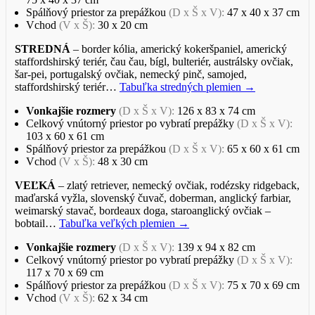
Spálňový priestor za prepážkou
(D x Š x V):
47 x 40 x 37 cm
Vchod
(V x Š):
30 x 20 cm
STREDNÁ
– border kólia, americký kokeršpaniel, americký
staffordshirský teriér, čau čau, bígl, bulteriér, austrálsky ovčiak,
šar-pei, portugalský ovčiak, nemecký pinč, samojed,
staffordshirský teriér…
Tabuľka stredných plemien →
Vonkajšie rozmery
(D x Š x V):
126 x 83 x 74 cm
Celkový vnútorný priestor po vybratí prepážky
(D x Š x V):
103 x 60 x 61 cm
Spálňový priestor za prepážkou
(D x Š x V):
65 x 60 x 61 cm
Vchod
(V x Š):
48 x 30 cm
VEĽKÁ
– zlatý retriever, nemecký ovčiak, rodézsky ridgeback,
maďarská vyžla, slovenský čuvač, doberman, anglický farbiar,
weimarský stavač, bordeaux doga, staroanglický ovčiak –
bobtail…
Tabuľka veľkých plemien →
Vonkajšie rozmery
(D x Š x V):
139 x 94 x 82 cm
Celkový vnútorný priestor po vybratí prepážky
(D x Š x V):
117 x 70 x 69 cm
Spálňový priestor za prepážkou
(D x Š x V):
75 x 70 x 69 cm
Vchod
(V x Š):
62 x 34 cm