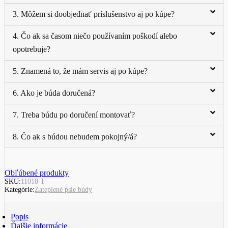
3. Môžem si doobjednať príslušenstvo aj po kúpe?
4. Čo ak sa časom niečo používaním poškodí alebo
opotrebuje?
5. Znamená to, že mám servis aj po kúpe?
6. Ako je búda doručená?
7. Treba búdu po doručení montovať?
8. Čo ak s búdou nebudem pokojný/á?
Obľúbené produkty
SKU:
11018-1
Kategórie:
Zateplené psie búdy
Popis
Ďalšie informácie