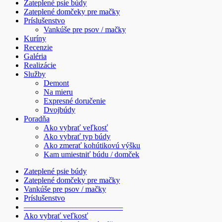
Zateplené psie búdy
Zateplené domčeky pre mačky
Príslušenstvo
Vankúše pre psov / mačky
Kuríny
Recenzie
Galéria
Realizácie
Služby
Demont
Na mieru
Expresné doručenie
Dvojbúdy
Poradňa
Ako vybrať veľkosť
Ako vybrať typ búdy
Ako zmerať kohútikovú výšku
Kam umiestniť búdu / domček
Zateplené psie búdy
Zateplené domčeky pre mačky
Vankúše pre psov / mačky
Príslušenstvo
————————————–
Ako vybrať veľkosť