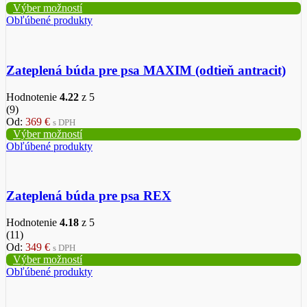
Výber možností
Obľúbené produkty
Zateplená búda pre psa MAXIM (odtieň antracit)
Hodnotenie
4.22
z 5
(9)
Od:
369
€
s DPH
Výber možností
Obľúbené produkty
Zateplená búda pre psa REX
Hodnotenie
4.18
z 5
(11)
Od:
349
€
s DPH
Výber možností
Obľúbené produkty