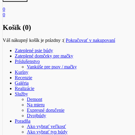
0
0
Košík (0)
Váš nákupný košík je prázdny :(
Pokračovať v nakupovaní
Zateplené psie búdy
Zateplené domčeky pre mačky
Príslušenstvo
Vankúše pre psov / mačky
Kuríny
Recenzie
Galéria
Realizácie
Služby
Demont
Na mieru
Expresné doručenie
Dvojbúdy
Poradňa
Ako vybrať veľkosť
Ako vybrať typ búdy