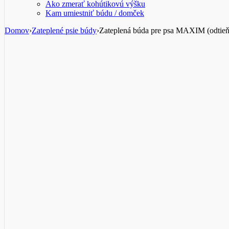
Ako zmerať kohútikovú výšku
Kam umiestniť búdu / domček
Domov
›
Zateplené psie búdy
›
Zateplená búda pre psa MAXIM (odtie