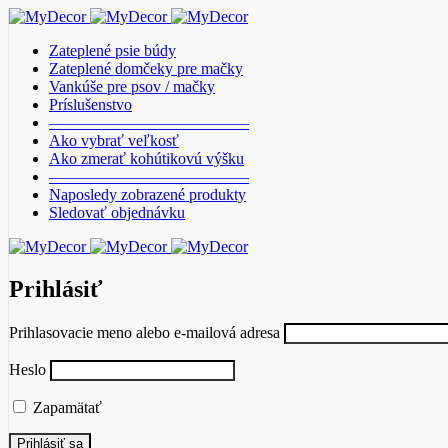
Zateplené psie búdy
Zateplené domčeky pre mačky
Vankúše pre psov / mačky
Príslušenstvo
————————————–
Ako vybrať veľkosť
Ako zmerať kohútikovú výšku
————————————–
Naposledy zobrazené produkty
Sledovať objednávku
Prihlásiť
Prihlasovacie meno alebo e-mailová adresa
Heslo
Zapamätať