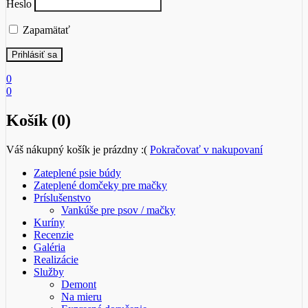
Heslo
Zapamätať
0
0
Košík (0)
Váš nákupný košík je prázdny :(
Pokračovať v nakupovaní
Zateplené psie búdy
Zateplené domčeky pre mačky
Príslušenstvo
Vankúše pre psov / mačky
Kuríny
Recenzie
Galéria
Realizácie
Služby
Demont
Na mieru