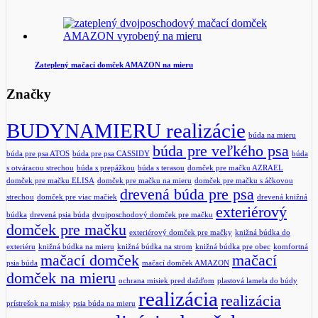
Zateplený mačací domček AMAZON na mieru
Značky
BUDYNAMIERU realizácie
búda na mieru
búda pre veľkého psa
búda pre psa ATOS
búda pre psa CASSIDY
búda
s otváracou strechou
búda s prepážkou
búda s terasou
domček pre mačku AZRAEL
domček pre mačku ELISA
domček pre mačku na mieru
domček pre mačku s áčkovou
drevená búda pre psa
strechou
domček pre viac mačiek
drevená knižná
exteriérový
búdka
drevená psia búda
dvojposchodový domček pre mačku
domček pre mačku
exteriérový domček pre mačky
knižná búdka do
exteriéru
knižná búdka na mieru
knižná búdka na strom
knižná búdka pre obec
komfortná
mačací domček
mačací
psia búda
mačací domček AMAZON
domček na mieru
ochrana misiek pred dažďom
plastová lamela do búdy
realizácia
realizácia
prístrešok na misky
psia búda na mieru