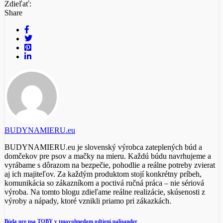
Zdieľať:
Share
BUDYNAMIERU.eu
BUDYNAMIERU.eu je slovenský výrobca zateplených búd a
domčekov pre psov a mačky na mieru. Každú búdu navrhujeme a
vyrábame s dôrazom na bezpečie, pohodlie a reálne potreby zvierat
aj ich majiteľov. Za každým produktom stojí konkrétny príbeh,
komunikácia so zákazníkom a poctivá ručná práca – nie sériová
výroba. Na tomto blogu zdieľame reálne realizácie, skúsenosti z
výroby a nápady, ktoré vznikli priamo pri zákazkách.
Búda pre psa TOBY v tmavohnedom odtieni palisander