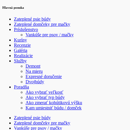
Hlavná ponuka
Zateplené psie búdy
Zateplené domčeky pre mačky
Príslušenstvo
Vankúše pre psov / mačky
Kuríny
Recenzie
Galéria
Realizácie
Služby
Demont
Na mieru
Expresné doručenie
Dvojbúdy
Poradňa
Ako vybrať veľkosť
Ako vybrať typ búdy
Ako zmerať kohútikovú výšku
Kam umiestniť búdu / domček
Zateplené psie búdy
Zateplené domčeky pre mačky
Vankúše pre psov / mačky