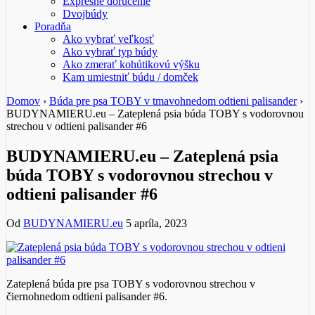
Expresné doručenie
Dvojbúdy
Poradňa
Ako vybrať veľkosť
Ako vybrať typ búdy
Ako zmerať kohútikovú výšku
Kam umiestniť búdu / domček
Domov
›
Búda pre psa TOBY v tmavohnedom odtieni palisander
›
BUDYNAMIERU.eu – Zateplená psia búda TOBY s vodorovnou
strechou v odtieni palisander #6
BUDYNAMIERU.eu – Zateplená psia
búda TOBY s vodorovnou strechou v
odtieni palisander #6
Od
BUDYNAMIERU.eu
5 apríla, 2023
Zateplená búda pre psa TOBY s vodorovnou strechou v
čiernohnedom odtieni palisander #6.