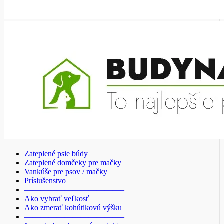
Zateplené psie búdy
Zateplené domčeky pre mačky
Vankúše pre psov / mačky
Príslušenstvo
————————————–
Ako vybrať veľkosť
Ako zmerať kohútikovú výšku
————————————–