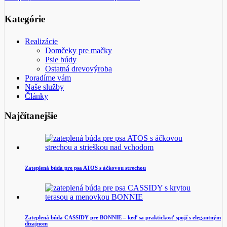
Kategórie
Realizácie
Domčeky pre mačky
Psie búdy
Ostatná drevovýroba
Poradíme vám
Naše služby
Články
Najčítanejšie
Zateplená búda pre psa ATOS s áčkovou strechou
Zateplená búda CASSIDY pre BONNIE – keď sa praktickosť spojí s elegantným
dizajnom