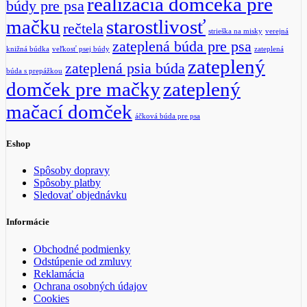
realizácia domčeka pre
búdy pre psa
mačku
starostlivosť
rečtela
strieška na misky
verejná
zateplená búda pre psa
knižná búdka
veľkosť psej búdy
zateplená
zateplený
zateplená psia búda
búda s prepážkou
domček pre mačky
zateplený
mačací domček
áčková búda pre psa
Eshop
Spôsoby dopravy
Spôsoby platby
Sledovať objednávku
Informácie
Obchodné podmienky
Odstúpenie od zmluvy
Reklamácia
Ochrana osobných údajov
Cookies