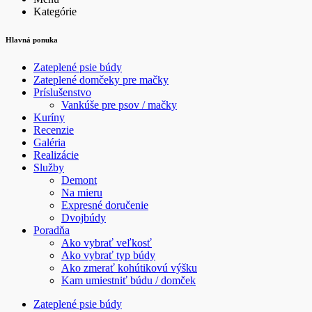
Kategórie
Hlavná ponuka
Zateplené psie búdy
Zateplené domčeky pre mačky
Príslušenstvo
Vankúše pre psov / mačky
Kuríny
Recenzie
Galéria
Realizácie
Služby
Demont
Na mieru
Expresné doručenie
Dvojbúdy
Poradňa
Ako vybrať veľkosť
Ako vybrať typ búdy
Ako zmerať kohútikovú výšku
Kam umiestniť búdu / domček
Zateplené psie búdy