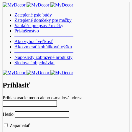
Zateplené psie búdy
Zateplené domčeky pre mačky
Vankúše pre psov / mačky
Príslušenstvo
————————————–
Ako vybrať veľkosť
Ako zmerať kohútikovú výšku
————————————–
Naposledy zobrazené produkty
Sledovať objednávku
Prihlásiť
Prihlasovacie meno alebo e-mailová adresa
Heslo
Zapamätať