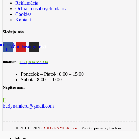
Reklamácia
Ochrana osobných údajov
Cookies
Kontakt
Sledujte nás
acebook-
Youtube
Instagram
f
Infolinka:
(+421) 915 385 845
Poncelok – Piatok: 8:00 – 15:00
Sobota: 8:00 – 10:00
Napíšte nám
budynamieru@gmail.com
© 2010 – 2026
BUDYNAMIERU.eu
– Všetky práva vyhradené.
Menu