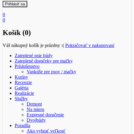
0
0
Košík (0)
Váš nákupný košík je prázdny :(
Pokračovať v nakupovaní
Zateplené psie búdy
Zateplené domčeky pre mačky
Príslušenstvo
Vankúše pre psov / mačky
Kuríny
Recenzie
Galéria
Realizácie
Služby
Demont
Na mieru
Expresné doručenie
Dvojbúdy
Poradňa
Ako vybrať veľkosť