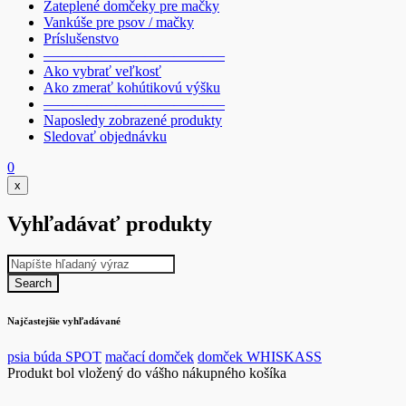
Zateplené domčeky pre mačky
Vankúše pre psov / mačky
Príslušenstvo
————————————–
Ako vybrať veľkosť
Ako zmerať kohútikovú výšku
————————————–
Naposledy zobrazené produkty
Sledovať objednávku
0
x
Vyhľadávať produkty
Najčastejšie vyhľadávané
psia búda SPOT
mačací domček
domček WHISKASS
Produkt bol vložený do vášho nákupného košíka