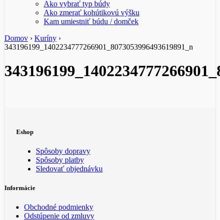
Ako vybrať typ búdy
Ako zmerať kohútikovú výšku
Kam umiestniť búdu / domček
Domov
›
Kuríny
›
343196199_1402234777266901_8073053996493619891_n
343196199_1402234777266901_
Eshop
Spôsoby dopravy
Spôsoby platby
Sledovať objednávku
Informácie
Obchodné podmienky
Odstúpenie od zmluvy