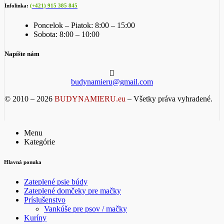
Infolinka:
(+421) 915 385 845
Poncelok – Piatok: 8:00 – 15:00
Sobota: 8:00 – 10:00
Napíšte nám
budynamieru@gmail.com
© 2010 – 2026
BUDYNAMIERU.eu
– Všetky práva vyhradené.
Menu
Kategórie
Hlavná ponuka
Zateplené psie búdy
Zateplené domčeky pre mačky
Príslušenstvo
Vankúše pre psov / mačky
Kuríny