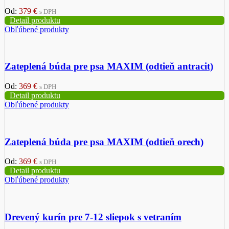
Od:
379
€
s DPH
Detail produktu
Obľúbené produkty
Zateplená búda pre psa MAXIM (odtieň antracit)
Od:
369
€
s DPH
Detail produktu
Obľúbené produkty
Zateplená búda pre psa MAXIM (odtieň orech)
Od:
369
€
s DPH
Detail produktu
Obľúbené produkty
Drevený kurín pre 7-12 sliepok s vetraním