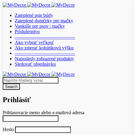
Zateplené psie búdy
Zateplené domčeky pre mačky
Vankúše pre psov / mačky
Príslušenstvo
————————————–
Ako vybrať veľkosť
Ako zmerať kohútikovú výšku
————————————–
Naposledy zobrazené produkty
Sledovať objednávku
Prihlásiť
Prihlasovacie meno alebo e-mailová adresa
Heslo