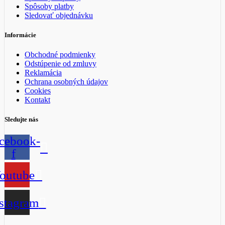
Spôsoby platby
Sledovať objednávku
Informácie
Obchodné podmienky
Odstúpenie od zmluvy
Reklamácia
Ochrana osobných údajov
Cookies
Kontakt
Sledujte nás
cebook-
f
outube
stagram