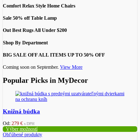
Comfort Relax Style
Home Chairs
Sale 50% off
Table Lamp
Out Best Rugs
All Under $200
Shop By Department
BIG SALE OFF ALL ITEMS UP TO 50% OFF
Coming soon on September.
View More
Popular Picks in MyDecor
Knižná búdka
Od:
279
€
s DPH
Výber možností
Obľúbené produkty