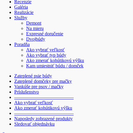
Recenzie
Galéria
Realizácie
Služby
Demont
Na mieru
Expresné doručenie
Dvojbúdy
Poradňa
Ako vybrať veľkosť
Ako vybrať typ búdy
Ako zmerať kohútikovú výšku
Kam umiestniť búdu / domček
Zateplené psie búdy
Zateplené domčeky pre mačky
Vankúše pre psov / mačky
Príslušenstvo
————————————–
Ako vybrať veľkosť
Ako zmerať kohútikovú výšku
————————————–
Naposledy zobrazené produkty
Sledovať objednávku