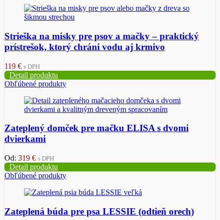
Strieška na misky pre psov a mačky – praktický
prístrešok, ktorý chráni vodu aj krmivo
119
€
s DPH
Detail produktu
Obľúbené produkty
Zateplený domček pre mačku ELISA s dvomi
dvierkami
Od:
319
€
s DPH
Detail produktu
Obľúbené produkty
Zateplená búda pre psa LESSIE (odtieň orech)