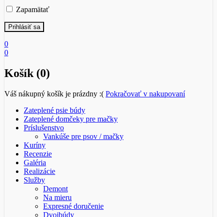
Zapamätať
0
0
Košík (0)
Váš nákupný košík je prázdny :(
Pokračovať v nakupovaní
Zateplené psie búdy
Zateplené domčeky pre mačky
Príslušenstvo
Vankúše pre psov / mačky
Kuríny
Recenzie
Galéria
Realizácie
Služby
Demont
Na mieru
Expresné doručenie
Dvojbúdy