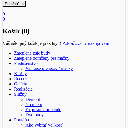
0
0
Košík (0)
Váš nákupný košík je prázdny :(
Pokračovať v nakupovaní
Zateplené psie búdy
Zateplené domčeky pre mačky
Príslušenstvo
Vankúše pre psov / mačky
Kuríny
Recenzie
Galéria
Realizácie
Služby
Demont
Na mieru
Expresné doručenie
Dvojbúdy
Poradňa
Ako vybrať veľkosť