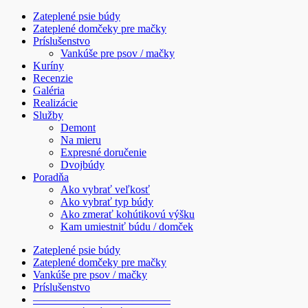
Zateplené psie búdy
Zateplené domčeky pre mačky
Príslušenstvo
Vankúše pre psov / mačky
Kuríny
Recenzie
Galéria
Realizácie
Služby
Demont
Na mieru
Expresné doručenie
Dvojbúdy
Poradňa
Ako vybrať veľkosť
Ako vybrať typ búdy
Ako zmerať kohútikovú výšku
Kam umiestniť búdu / domček
Zateplené psie búdy
Zateplené domčeky pre mačky
Vankúše pre psov / mačky
Príslušenstvo
————————————–