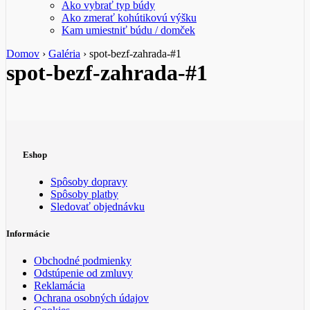
Ako vybrať typ búdy
Ako zmerať kohútikovú výšku
Kam umiestniť búdu / domček
Domov
›
Galéria
›
spot-bezf-zahrada-#1
spot-bezf-zahrada-#1
Eshop
Spôsoby dopravy
Spôsoby platby
Sledovať objednávku
Informácie
Obchodné podmienky
Odstúpenie od zmluvy
Reklamácia
Ochrana osobných údajov