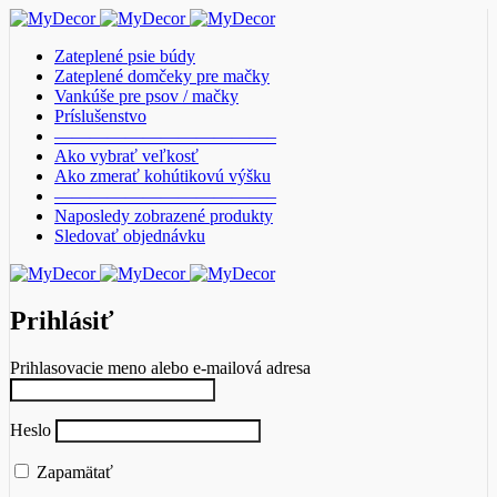
Zateplené psie búdy
Zateplené domčeky pre mačky
Vankúše pre psov / mačky
Príslušenstvo
————————————–
Ako vybrať veľkosť
Ako zmerať kohútikovú výšku
————————————–
Naposledy zobrazené produkty
Sledovať objednávku
Prihlásiť
Prihlasovacie meno alebo e-mailová adresa
Heslo
Zapamätať