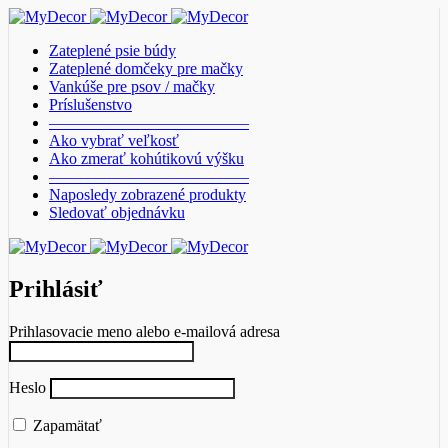
Zateplené psie búdy
Zateplené domčeky pre mačky
Vankúše pre psov / mačky
Príslušenstvo
————————————–
Ako vybrať veľkosť
Ako zmerať kohútikovú výšku
————————————–
Naposledy zobrazené produkty
Sledovať objednávku
Prihlásiť
Prihlasovacie meno alebo e-mailová adresa
Heslo
Zapamätať