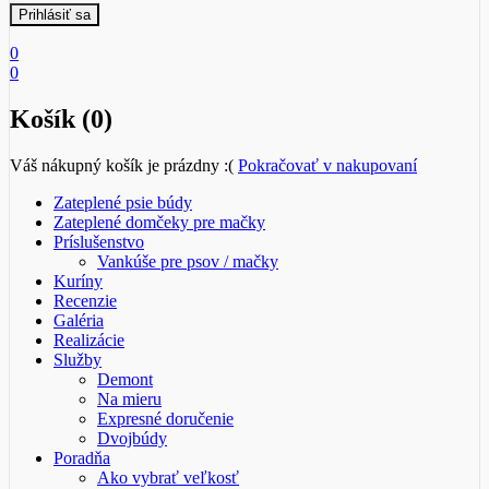
0
0
Košík (0)
Váš nákupný košík je prázdny :(
Pokračovať v nakupovaní
Zateplené psie búdy
Zateplené domčeky pre mačky
Príslušenstvo
Vankúše pre psov / mačky
Kuríny
Recenzie
Galéria
Realizácie
Služby
Demont
Na mieru
Expresné doručenie
Dvojbúdy
Poradňa
Ako vybrať veľkosť