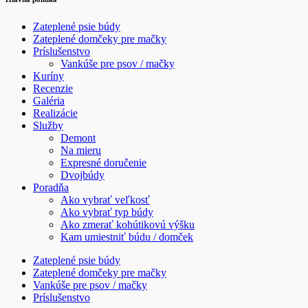
Zateplené psie búdy
Zateplené domčeky pre mačky
Príslušenstvo
Vankúše pre psov / mačky
Kuríny
Recenzie
Galéria
Realizácie
Služby
Demont
Na mieru
Expresné doručenie
Dvojbúdy
Poradňa
Ako vybrať veľkosť
Ako vybrať typ búdy
Ako zmerať kohútikovú výšku
Kam umiestniť búdu / domček
Zateplené psie búdy
Zateplené domčeky pre mačky
Vankúše pre psov / mačky
Príslušenstvo