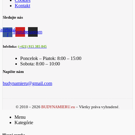
Cookies
Kontakt
Sledujte nás
acebook-
Youtube
Instagram
f
Infolinka:
(+421) 915 385 845
Poncelok – Piatok: 8:00 – 15:00
Sobota: 8:00 – 10:00
Napíšte nám
budynamieru@gmail.com
© 2010 – 2026
BUDYNAMIERU.eu
– Všetky práva vyhradené.
Menu
Kategórie
Hlavná ponuka