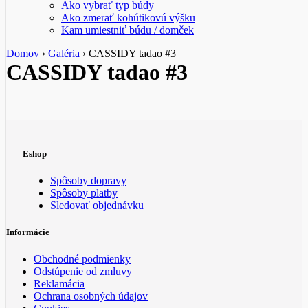
Ako vybrať typ búdy
Ako zmerať kohútikovú výšku
Kam umiestniť búdu / domček
Domov
›
Galéria
›
CASSIDY tadao #3
CASSIDY tadao #3
Eshop
Spôsoby dopravy
Spôsoby platby
Sledovať objednávku
Informácie
Obchodné podmienky
Odstúpenie od zmluvy
Reklamácia
Ochrana osobných údajov