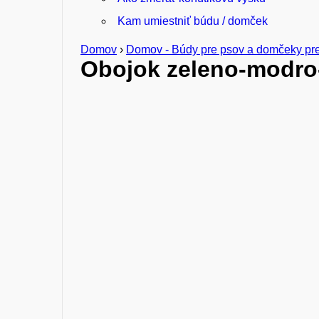
Kam umiestniť búdu / domček
Domov
›
Domov - Búdy pre psov a domčeky pre m
Obojok zeleno-modro-