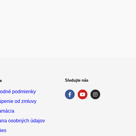
Sledujte nás
e
odné podmienky
úpenie od zmluvy
amácia
ana osobných údajov
ies