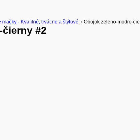
ačky - Kvalitné, trvácne a štýlové.
›
Obojok zeleno-modro-čie
čierny #2