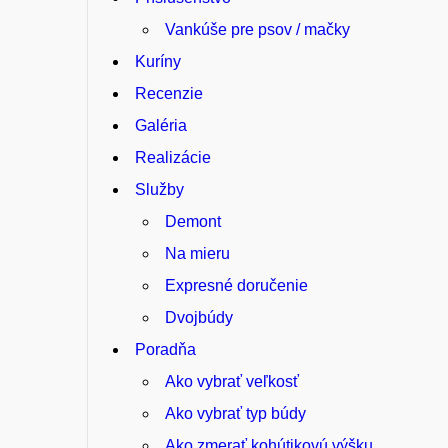
Vankúše pre psov / mačky
Kuríny
Recenzie
Galéria
Realizácie
Služby
Demont
Na mieru
Expresné doručenie
Dvojbúdy
Poradňa
Ako vybrať veľkosť
Ako vybrať typ búdy
Ako zmerať kohútikovú výšku