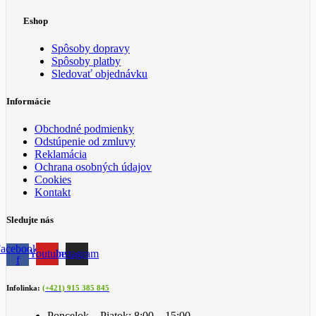
Eshop
Spôsoby dopravy
Spôsoby platby
Sledovať objednávku
Informácie
Obchodné podmienky
Odstúpenie od zmluvy
Reklamácia
Ochrana osobných údajov
Cookies
Kontakt
Sledujte nás
acebook-
Youtube
Instagram
f
Infolinka:
(+421) 915 385 845
Poncelok – Piatok: 8:00 – 15:00