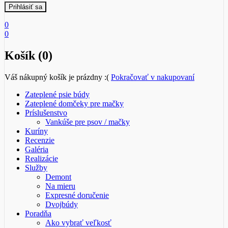
0
0
Košík (0)
Váš nákupný košík je prázdny :(
Pokračovať v nakupovaní
Zateplené psie búdy
Zateplené domčeky pre mačky
Príslušenstvo
Vankúše pre psov / mačky
Kuríny
Recenzie
Galéria
Realizácie
Služby
Demont
Na mieru
Expresné doručenie
Dvojbúdy
Poradňa
Ako vybrať veľkosť