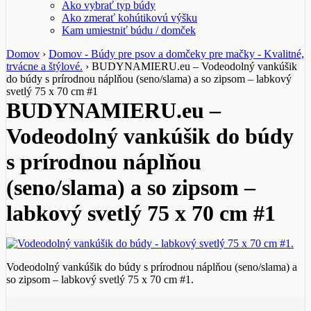
Ako vybrať typ búdy
Ako zmerať kohútikovú výšku
Kam umiestniť búdu / domček
Domov
›
Domov - Búdy pre psov a domčeky pre mačky - Kvalitné,
trvácne a štýlové.
›
BUDYNAMIERU.eu – Vodeodolný vankúšik
do búdy s prírodnou náplňou (seno/slama) a so zipsom – labkový
svetlý 75 x 70 cm #1
BUDYNAMIERU.eu –
Vodeodolný vankúšik do búdy
s prírodnou náplňou
(seno/slama) a so zipsom –
labkový svetlý 75 x 70 cm #1
Vodeodolný vankúšik do búdy s prírodnou náplňou (seno/slama) a
so zipsom – labkový svetlý 75 x 70 cm #1.