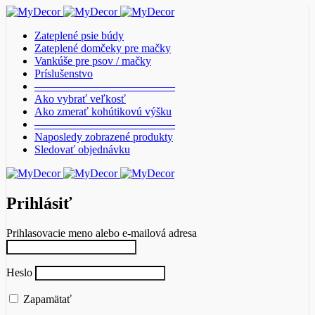
Zateplené psie búdy
Zateplené domčeky pre mačky
Vankúše pre psov / mačky
Príslušenstvo
————————————–
Ako vybrať veľkosť
Ako zmerať kohútikovú výšku
————————————–
Naposledy zobrazené produkty
Sledovať objednávku
Prihlásiť
Prihlasovacie meno alebo e-mailová adresa
Heslo
Zapamätať