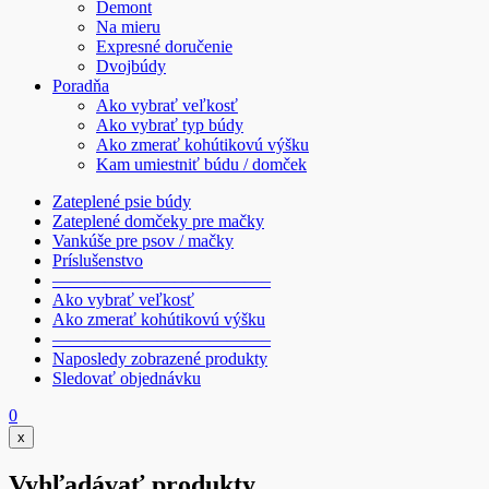
Demont
Na mieru
Expresné doručenie
Dvojbúdy
Poradňa
Ako vybrať veľkosť
Ako vybrať typ búdy
Ako zmerať kohútikovú výšku
Kam umiestniť búdu / domček
Zateplené psie búdy
Zateplené domčeky pre mačky
Vankúše pre psov / mačky
Príslušenstvo
————————————–
Ako vybrať veľkosť
Ako zmerať kohútikovú výšku
————————————–
Naposledy zobrazené produkty
Sledovať objednávku
0
x
Vyhľadávať produkty