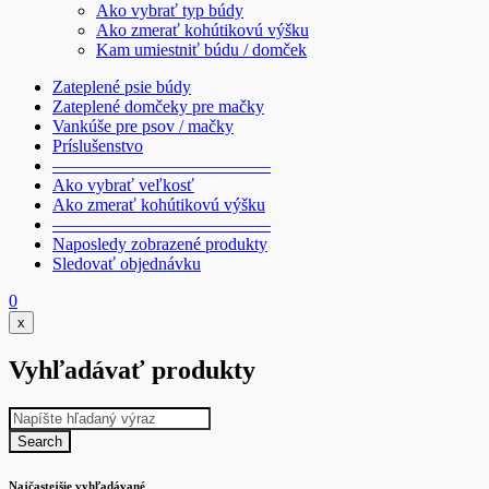
Ako vybrať typ búdy
Ako zmerať kohútikovú výšku
Kam umiestniť búdu / domček
Zateplené psie búdy
Zateplené domčeky pre mačky
Vankúše pre psov / mačky
Príslušenstvo
————————————–
Ako vybrať veľkosť
Ako zmerať kohútikovú výšku
————————————–
Naposledy zobrazené produkty
Sledovať objednávku
0
x
Vyhľadávať produkty
Najčastejšie vyhľadávané