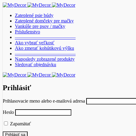
Zateplené psie búdy
Zateplené domčeky pre mačky
Vankúše pre psov / mačky
Príslušenstvo
————————————–
Ako vybrať veľkosť
Ako zmerať kohútikovú výšku
————————————–
Naposledy zobrazené produkty
Sledovať objednávku
Prihlásiť
Prihlasovacie meno alebo e-mailová adresa
Heslo
Zapamätať