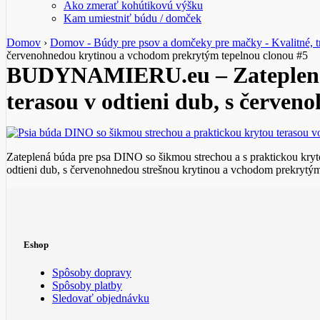
Ako zmerať kohútikovú výšku
Kam umiestniť búdu / domček
Domov
›
Domov - Búdy pre psov a domčeky pre mačky - Kvalitné, tr
červenohnedou krytinou a vchodom prekrytým tepelnou clonou #5
BUDYNAMIERU.eu – Zateplená p
terasou v odtieni dub, s červe
Zateplená búda pre psa DINO so šikmou strechou a s praktickou kryt
odtieni dub, s červenohnedou strešnou krytinou a vchodom prekrytým
Eshop
Spôsoby dopravy
Spôsoby platby
Sledovať objednávku