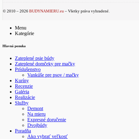
© 2010 – 2026
BUDYNAMIERU.eu
– Všetky práva vyhradené.
Menu
Kategórie
Hlavná ponuka
Zateplené psie búdy
Zateplené domčeky pre mačky
Príslušenstvo
Vankúše pre psov / mačky
Kuríny
Recenzie
Galéria
Realizácie
Služby
Demont
Na mieru
Expresné doručenie
Dvojbúdy
Poradňa
Ako vybrať veľkosť