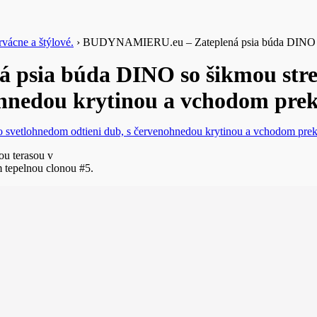
vácne a štýlové.
›
BUDYNAMIERU.eu – Zateplená psia búda DINO so ši
sia búda DINO so šikmou strec
nohnedou krytinou a vchodom pre
ou terasou v
 tepelnou clonou #5.