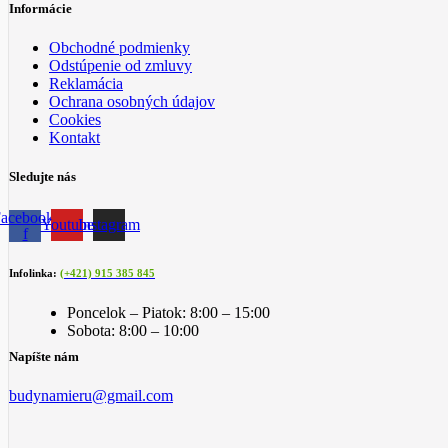
Informácie
Obchodné podmienky
Odstúpenie od zmluvy
Reklamácia
Ochrana osobných údajov
Cookies
Kontakt
Sledujte nás
acebook-
Youtube
Instagram
f
Infolinka:
(+421) 915 385 845
Poncelok – Piatok: 8:00 – 15:00
Sobota: 8:00 – 10:00
Napíšte nám
budynamieru@gmail.com