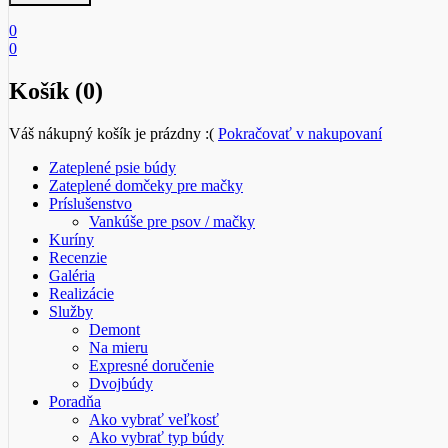
0
0
Košík (0)
Váš nákupný košík je prázdny :(
Pokračovať v nakupovaní
Zateplené psie búdy
Zateplené domčeky pre mačky
Príslušenstvo
Vankúše pre psov / mačky
Kuríny
Recenzie
Galéria
Realizácie
Služby
Demont
Na mieru
Expresné doručenie
Dvojbúdy
Poradňa
Ako vybrať veľkosť
Ako vybrať typ búdy