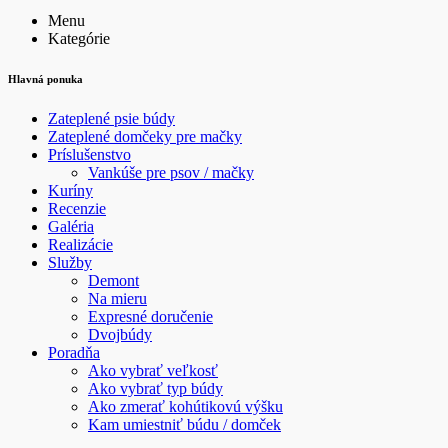
Menu
Kategórie
Hlavná ponuka
Zateplené psie búdy
Zateplené domčeky pre mačky
Príslušenstvo
Vankúše pre psov / mačky
Kuríny
Recenzie
Galéria
Realizácie
Služby
Demont
Na mieru
Expresné doručenie
Dvojbúdy
Poradňa
Ako vybrať veľkosť
Ako vybrať typ búdy
Ako zmerať kohútikovú výšku
Kam umiestniť búdu / domček