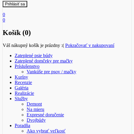
0
0
Košík (0)
Váš nákupný košík je prázdny :(
Pokračovať v nakupovaní
Zateplené psie búdy
Zateplené domčeky pre mačky
Príslušenstvo
Vankúše pre psov / mačky
Kuríny
Recenzie
Galéria
Realizácie
Služby
Demont
Na mieru
Expresné doručenie
Dvojbúdy
Poradňa
Ako vybrať veľkosť