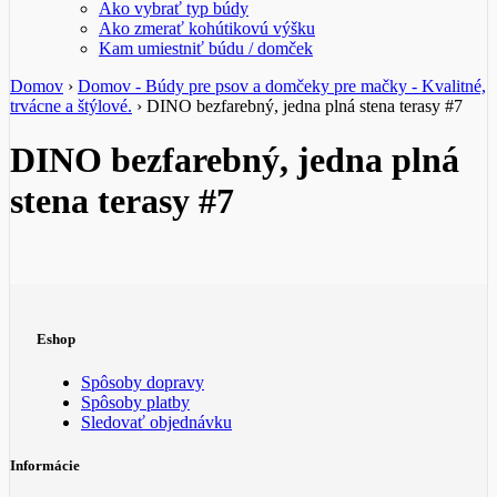
Ako vybrať typ búdy
Ako zmerať kohútikovú výšku
Kam umiestniť búdu / domček
Domov
›
Domov - Búdy pre psov a domčeky pre mačky - Kvalitné,
trvácne a štýlové.
›
DINO bezfarebný, jedna plná stena terasy #7
DINO bezfarebný, jedna plná
stena terasy #7
Eshop
Spôsoby dopravy
Spôsoby platby
Sledovať objednávku
Informácie