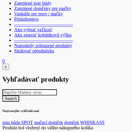
Zateplené psie búdy
Zateplené domčeky pre mačky
Vankúše pre psov / mačky
Príslušenstvo
————————————–
Ako vybrať veľkosť
Ako zmerať kohútikovú výšku
————————————–
Naposledy zobrazené produkty
Sledovať objednávku
0
x
Vyhľadávať produkty
Najčastejšie vyhľadávané
psia búda SPOT
mačací domček
domček WHISKASS
Produkt bol vložený do vášho nákupného košíka