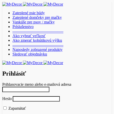
Zateplené psie búdy
Zateplené domčeky pre mačky
Vankúše pre psov / mačky
Príslušenstvo
————————————–
Ako vybrať veľkosť
Ako zmerať kohútikovú výšku
————————————–
Naposledy zobrazené produkty
Sledovať objednávku
Prihlásiť
Prihlasovacie meno alebo e-mailová adresa
Heslo
Zapamätať