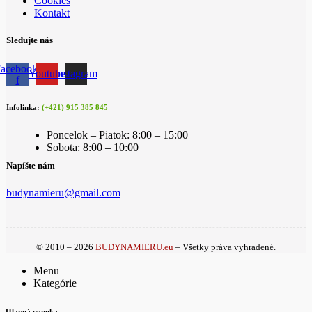
Cookies
Kontakt
Sledujte nás
acebook-
Youtube
Instagram
f
Infolinka:
(+421) 915 385 845
Poncelok – Piatok: 8:00 – 15:00
Sobota: 8:00 – 10:00
Napíšte nám
budynamieru@gmail.com
© 2010 – 2026
BUDYNAMIERU.eu
– Všetky práva vyhradené.
Menu
Kategórie
Hlavná ponuka