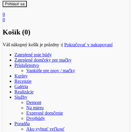
0
0
Košík (0)
Váš nákupný košík je prázdny :(
Pokračovať v nakupovaní
Zateplené psie búdy
Zateplené domčeky pre mačky
Príslušenstvo
Vankúše pre psov / mačky
Kuríny
Recenzie
Galéria
Realizácie
Služby
Demont
Na mieru
Expresné doručenie
Dvojbúdy
Poradňa
Ako vybrať veľkosť