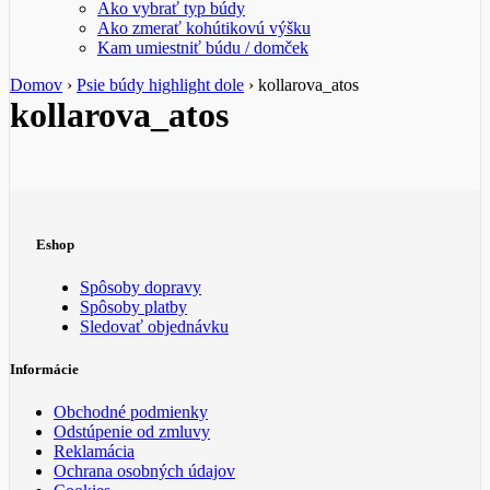
Ako vybrať typ búdy
Ako zmerať kohútikovú výšku
Kam umiestniť búdu / domček
Domov
›
Psie búdy highlight dole
›
kollarova_atos
kollarova_atos
Eshop
Spôsoby dopravy
Spôsoby platby
Sledovať objednávku
Informácie
Obchodné podmienky
Odstúpenie od zmluvy
Reklamácia
Ochrana osobných údajov