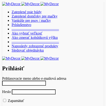
Zateplené psie búdy
Zateplené domčeky pre mačky
Vankúše pre psov / mačky
Príslušenstvo
————————————–
Ako vybrať veľkosť
Ako zmerať kohútikovú výšku
————————————–
Naposledy zobrazené produkty
Sledovať objednávku
Prihlásiť
Prihlasovacie meno alebo e-mailová adresa
Heslo
Zapamätať