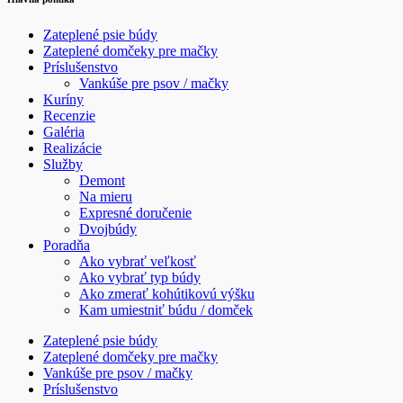
Zateplené psie búdy
Zateplené domčeky pre mačky
Príslušenstvo
Vankúše pre psov / mačky
Kuríny
Recenzie
Galéria
Realizácie
Služby
Demont
Na mieru
Expresné doručenie
Dvojbúdy
Poradňa
Ako vybrať veľkosť
Ako vybrať typ búdy
Ako zmerať kohútikovú výšku
Kam umiestniť búdu / domček
Zateplené psie búdy
Zateplené domčeky pre mačky
Vankúše pre psov / mačky
Príslušenstvo