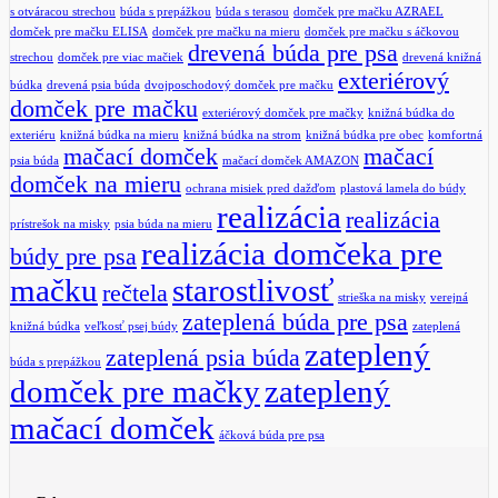
s otváracou strechou
búda s prepážkou
búda s terasou
domček pre mačku AZRAEL
domček pre mačku ELISA
domček pre mačku na mieru
domček pre mačku s áčkovou
drevená búda pre psa
strechou
domček pre viac mačiek
drevená knižná
exteriérový
búdka
drevená psia búda
dvojposchodový domček pre mačku
domček pre mačku
exteriérový domček pre mačky
knižná búdka do
exteriéru
knižná búdka na mieru
knižná búdka na strom
knižná búdka pre obec
komfortná
mačací domček
mačací
psia búda
mačací domček AMAZON
domček na mieru
ochrana misiek pred dažďom
plastová lamela do búdy
realizácia
realizácia
prístrešok na misky
psia búda na mieru
realizácia domčeka pre
búdy pre psa
mačku
starostlivosť
rečtela
strieška na misky
verejná
zateplená búda pre psa
knižná búdka
veľkosť psej búdy
zateplená
zateplený
zateplená psia búda
búda s prepážkou
domček pre mačky
zateplený
mačací domček
áčková búda pre psa