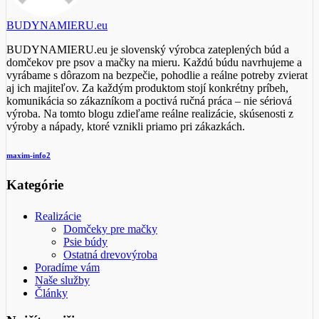
BUDYNAMIERU.eu
BUDYNAMIERU.eu je slovenský výrobca zateplených búd a
domčekov pre psov a mačky na mieru. Každú búdu navrhujeme a
vyrábame s dôrazom na bezpečie, pohodlie a reálne potreby zvierat
aj ich majiteľov. Za každým produktom stojí konkrétny príbeh,
komunikácia so zákazníkom a poctivá ručná práca – nie sériová
výroba. Na tomto blogu zdieľame reálne realizácie, skúsenosti z
výroby a nápady, ktoré vznikli priamo pri zákazkách.
maxim-info2
Kategórie
Realizácie
Domčeky pre mačky
Psie búdy
Ostatná drevovýroba
Poradíme vám
Naše služby
Články