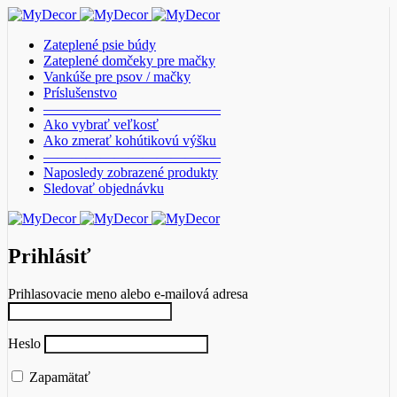
Zateplené psie búdy
Zateplené domčeky pre mačky
Vankúše pre psov / mačky
Príslušenstvo
————————————–
Ako vybrať veľkosť
Ako zmerať kohútikovú výšku
————————————–
Naposledy zobrazené produkty
Sledovať objednávku
Prihlásiť
Prihlasovacie meno alebo e-mailová adresa
Heslo
Zapamätať