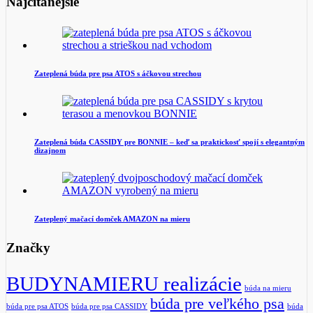
Najčítanejšie
Zateplená búda pre psa ATOS s áčkovou strechou
Zateplená búda CASSIDY pre BONNIE – keď sa praktickosť spojí s elegantným
dizajnom
Zateplený mačací domček AMAZON na mieru
Značky
BUDYNAMIERU realizácie
búda na mieru
búda pre veľkého psa
búda pre psa ATOS
búda pre psa CASSIDY
búda