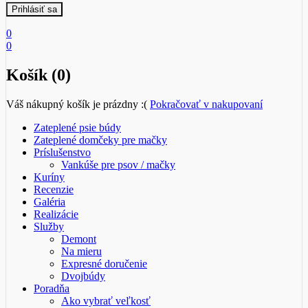
0
0
Košík (0)
Váš nákupný košík je prázdny :(
Pokračovať v nakupovaní
Zateplené psie búdy
Zateplené domčeky pre mačky
Príslušenstvo
Vankúše pre psov / mačky
Kuríny
Recenzie
Galéria
Realizácie
Služby
Demont
Na mieru
Expresné doručenie
Dvojbúdy
Poradňa
Ako vybrať veľkosť