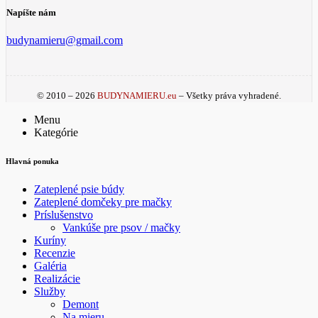
Napíšte nám
budynamieru@gmail.com
© 2010 – 2026
BUDYNAMIERU.eu
– Všetky práva vyhradené.
Menu
Kategórie
Hlavná ponuka
Zateplené psie búdy
Zateplené domčeky pre mačky
Príslušenstvo
Vankúše pre psov / mačky
Kuríny
Recenzie
Galéria
Realizácie
Služby
Demont
Na mieru