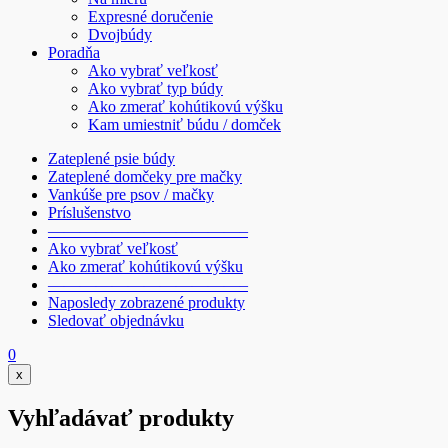
Expresné doručenie
Dvojbúdy
Poradňa
Ako vybrať veľkosť
Ako vybrať typ búdy
Ako zmerať kohútikovú výšku
Kam umiestniť búdu / domček
Zateplené psie búdy
Zateplené domčeky pre mačky
Vankúše pre psov / mačky
Príslušenstvo
————————————–
Ako vybrať veľkosť
Ako zmerať kohútikovú výšku
————————————–
Naposledy zobrazené produkty
Sledovať objednávku
0
x
Vyhľadávať produkty