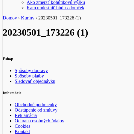
Ako zmerať kohútikovú výšku
Kam umiestniť búdu / domček
Domov
›
Kuríny
›
20230501_173226 (1)
20230501_173226 (1)
Eshop
Spôsoby dopravy
Spôsoby platby
Sledovať objednávku
Informácie
Obchodné podmienky
Odstúpenie od zmluvy
Reklamácia
Ochrana osobných údajov
Cookies
Kontakt