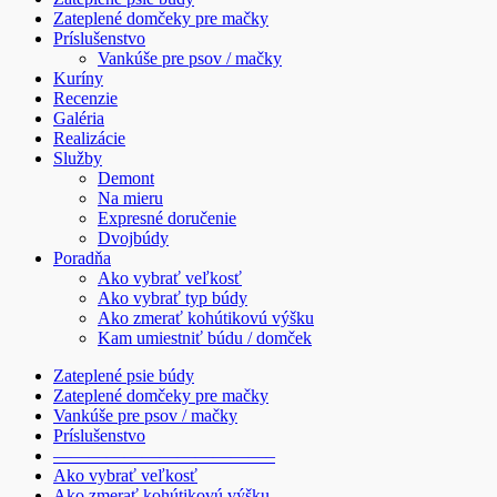
Zateplené domčeky pre mačky
Príslušenstvo
Vankúše pre psov / mačky
Kuríny
Recenzie
Galéria
Realizácie
Služby
Demont
Na mieru
Expresné doručenie
Dvojbúdy
Poradňa
Ako vybrať veľkosť
Ako vybrať typ búdy
Ako zmerať kohútikovú výšku
Kam umiestniť búdu / domček
Zateplené psie búdy
Zateplené domčeky pre mačky
Vankúše pre psov / mačky
Príslušenstvo
————————————–
Ako vybrať veľkosť
Ako zmerať kohútikovú výšku