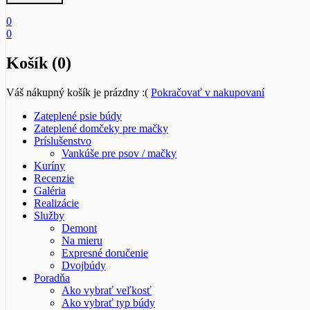
0
0
Košík (0)
Váš nákupný košík je prázdny :(
Pokračovať v nakupovaní
Zateplené psie búdy
Zateplené domčeky pre mačky
Príslušenstvo
Vankúše pre psov / mačky
Kuríny
Recenzie
Galéria
Realizácie
Služby
Demont
Na mieru
Expresné doručenie
Dvojbúdy
Poradňa
Ako vybrať veľkosť
Ako vybrať typ búdy