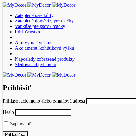
Zateplené psie búdy
Zateplené domčeky pre mačky
Vankúše pre psov / mačky
Príslušenstvo
————————————–
Ako vybrať veľkosť
Ako zmerať kohútikovú výšku
————————————–
Naposledy zobrazené produkty
Sledovať objednávku
Prihlásiť
Prihlasovacie meno alebo e-mailová adresa
Heslo
Zapamätať