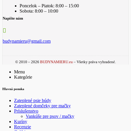
Poncelok – Piatok: 8:00 – 15:00
Sobota: 8:00 – 10:00
Napíšte nám
budynamieru@gmail.com
© 2010 – 2026
BUDYNAMIERU.eu
– Všetky práva vyhradené.
Menu
Kategórie
Hlavná ponuka
Zateplené psie búdy
Zateplené domčeky pre mačky
Príslušenstvo
Vankúše pre psov / mačky
Kuríny
Recenzie