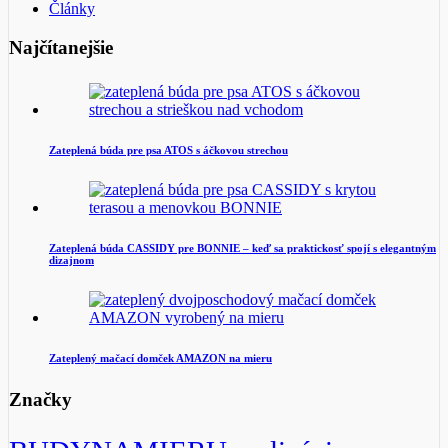
Články
Najčítanejšie
Zateplená búda pre psa ATOS s áčkovou strechou
Zateplená búda CASSIDY pre BONNIE – keď sa praktickosť spojí s elegantným
dizajnom
Zateplený mačací domček AMAZON na mieru
Značky