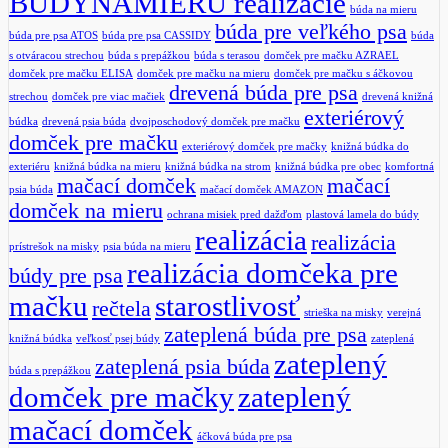
BUDYNAMIERU realizácie
búda na mieru
búda pre veľkého psa
búda pre psa ATOS
búda pre psa CASSIDY
búda
s otváracou strechou
búda s prepážkou
búda s terasou
domček pre mačku AZRAEL
domček pre mačku ELISA
domček pre mačku na mieru
domček pre mačku s áčkovou
drevená búda pre psa
strechou
domček pre viac mačiek
drevená knižná
exteriérový
búdka
drevená psia búda
dvojposchodový domček pre mačku
domček pre mačku
exteriérový domček pre mačky
knižná búdka do
exteriéru
knižná búdka na mieru
knižná búdka na strom
knižná búdka pre obec
komfortná
mačací domček
mačací
psia búda
mačací domček AMAZON
domček na mieru
ochrana misiek pred dažďom
plastová lamela do búdy
realizácia
realizácia
prístrešok na misky
psia búda na mieru
realizácia domčeka pre
búdy pre psa
mačku
starostlivosť
rečtela
strieška na misky
verejná
zateplená búda pre psa
knižná búdka
veľkosť psej búdy
zateplená
zateplený
zateplená psia búda
búda s prepážkou
domček pre mačky
zateplený
mačací domček
áčková búda pre psa