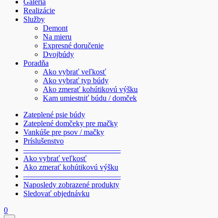
Galéria
Realizácie
Služby
Demont
Na mieru
Expresné doručenie
Dvojbúdy
Poradňa
Ako vybrať veľkosť
Ako vybrať typ búdy
Ako zmerať kohútikovú výšku
Kam umiestniť búdu / domček
Zateplené psie búdy
Zateplené domčeky pre mačky
Vankúše pre psov / mačky
Príslušenstvo
————————————–
Ako vybrať veľkosť
Ako zmerať kohútikovú výšku
————————————–
Naposledy zobrazené produkty
Sledovať objednávku
0