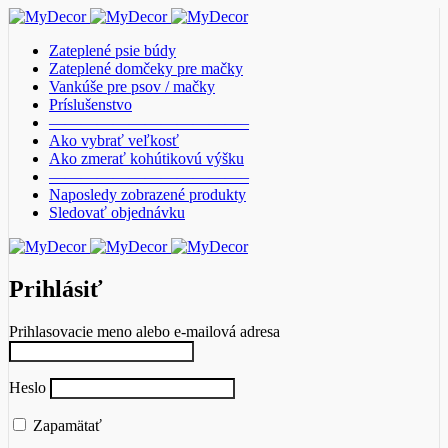
Zateplené psie búdy
Zateplené domčeky pre mačky
Vankúše pre psov / mačky
Príslušenstvo
————————————–
Ako vybrať veľkosť
Ako zmerať kohútikovú výšku
————————————–
Naposledy zobrazené produkty
Sledovať objednávku
Prihlásiť
Prihlasovacie meno alebo e-mailová adresa
Heslo
Zapamätať