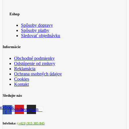
Eshop
Spôsoby dopravy
Spôsoby platby
Sledovať objednávku
Informácie
Obchodné podmienky
Odstúpenie od zmluvy
Reklamácia
Ochrana osobných údajov
Cookies
Kontakt
Sledujte nás
acebook-
Youtube
Instagram
f
Infolinka:
(+421) 915 385 845