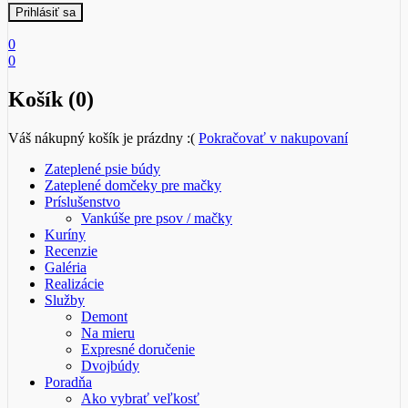
0
0
Košík (0)
Váš nákupný košík je prázdny :(
Pokračovať v nakupovaní
Zateplené psie búdy
Zateplené domčeky pre mačky
Príslušenstvo
Vankúše pre psov / mačky
Kuríny
Recenzie
Galéria
Realizácie
Služby
Demont
Na mieru
Expresné doručenie
Dvojbúdy
Poradňa
Ako vybrať veľkosť