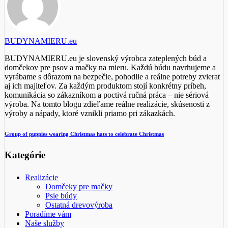
BUDYNAMIERU.eu
BUDYNAMIERU.eu je slovenský výrobca zateplených búd a
domčekov pre psov a mačky na mieru. Každú búdu navrhujeme a
vyrábame s dôrazom na bezpečie, pohodlie a reálne potreby zvierat
aj ich majiteľov. Za každým produktom stojí konkrétny príbeh,
komunikácia so zákazníkom a poctivá ručná práca – nie sériová
výroba. Na tomto blogu zdieľame reálne realizácie, skúsenosti z
výroby a nápady, ktoré vznikli priamo pri zákazkách.
Group of puppies wearing Christmas hats to celebrate Christmas
Kategórie
Realizácie
Domčeky pre mačky
Psie búdy
Ostatná drevovýroba
Poradíme vám
Naše služby