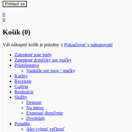
0
0
Košík (0)
Váš nákupný košík je prázdny :(
Pokračovať v nakupovaní
Zateplené psie búdy
Zateplené domčeky pre mačky
Príslušenstvo
Vankúše pre psov / mačky
Kuríny
Recenzie
Galéria
Realizácie
Služby
Demont
Na mieru
Expresné doručenie
Dvojbúdy
Poradňa
Ako vybrať veľkosť