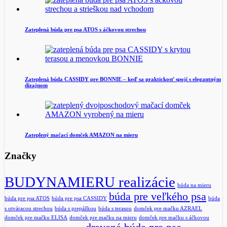
Zateplená búda pre psa ATOS s áčkovou strechou
Zateplená búda CASSIDY pre BONNIE – keď sa praktickosť spojí s elegantným
dizajnom
Zateplený mačací domček AMAZON na mieru
Značky
BUDYNAMIERU realizácie
búda na mieru
búda pre veľkého psa
búda pre psa ATOS
búda pre psa CASSIDY
búda
s otváracou strechou
búda s prepážkou
búda s terasou
domček pre mačku AZRAEL
domček pre mačku ELISA
domček pre mačku na mieru
domček pre mačku s áčkovou