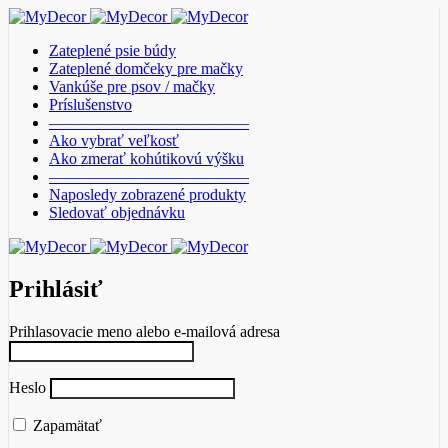
Zateplené psie búdy
Zateplené domčeky pre mačky
Vankúše pre psov / mačky
Príslušenstvo
————————————–
Ako vybrať veľkosť
Ako zmerať kohútikovú výšku
————————————–
Naposledy zobrazené produkty
Sledovať objednávku
Prihlásiť
Prihlasovacie meno alebo e-mailová adresa
Heslo
Zapamätať