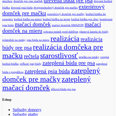
drevená búda pre psa
strechou
domček pre viac mačiek
drevená knižná
exteriérový
búdka
drevená psia búda
dvojposchodový domček pre mačku
domček pre mačku
exteriérový domček pre mačky
knižná búdka do
exteriéru
knižná búdka na mieru
knižná búdka na strom
knižná búdka pre obec
komfortná
mačací domček
mačací
psia búda
mačací domček AMAZON
domček na mieru
ochrana misiek pred dažďom
plastová lamela do búdy
realizácia
realizácia
prístrešok na misky
psia búda na mieru
realizácia domčeka pre
búdy pre psa
mačku
starostlivosť
rečtela
strieška na misky
verejná
zateplená búda pre psa
knižná búdka
veľkosť psej búdy
zateplená
zateplený
zateplená psia búda
búda s prepážkou
domček pre mačky
zateplený
mačací domček
áčková búda pre psa
Eshop
Spôsoby dopravy
Spôsoby platby