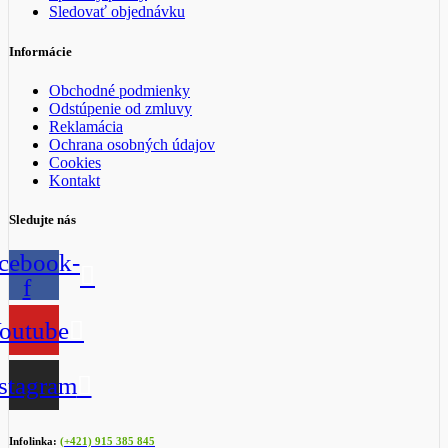
Sledovať objednávku
Informácie
Obchodné podmienky
Odstúpenie od zmluvy
Reklamácia
Ochrana osobných údajov
Cookies
Kontakt
Sledujte nás
cebook-
f
outube
stagram
Infolinka:
(+421) 915 385 845