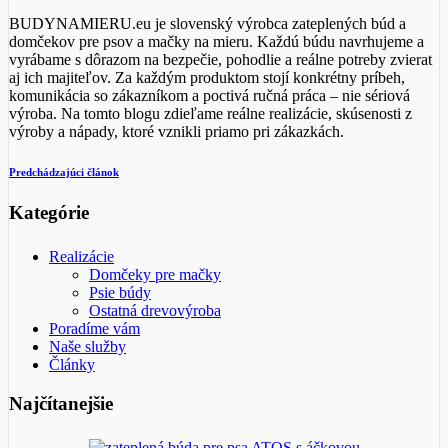
BUDYNAMIERU.eu je slovenský výrobca zateplených búd a
domčekov pre psov a mačky na mieru. Každú búdu navrhujeme a
vyrábame s dôrazom na bezpečie, pohodlie a reálne potreby zvierat
aj ich majiteľov. Za každým produktom stojí konkrétny príbeh,
komunikácia so zákazníkom a poctivá ručná práca – nie sériová
výroba. Na tomto blogu zdieľame reálne realizácie, skúsenosti z
výroby a nápady, ktoré vznikli priamo pri zákazkách.
Predchádzajúci článok
Kategórie
Realizácie
Domčeky pre mačky
Psie búdy
Ostatná drevovýroba
Poradíme vám
Naše služby
Články
Najčítanejšie