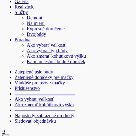
Galéria
Realizácie
Služby
Demont
Na mieru
Expresné doručenie
Dvojbúdy
Poradňa
Ako vybrať veľkosť
Ako vybrať typ búdy
Ako zmerať kohútikovú výšku
Kam umiestniť búdu / domček
Zateplené psie búdy
Zateplené domčeky pre mačky
Vankúše pre psov / mačky
Príslušenstvo
————————————–
Ako vybrať veľkosť
Ako zmerať kohútikovú výšku
————————————–
Naposledy zobrazené produkty
Sledovať objednávku
0