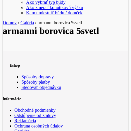
Ako vybrať typ búdy
Ako zmerať kohútikovú výšku
Kam umiestniť búdu / domček
Domov
›
Galéria
›
armanni borovica 5svetl
armanni borovica 5svetl
Eshop
Spôsoby dopravy
Spôsoby platby
Sledovať objednávku
Informácie
Obchodné podmienky
Odstúpenie od zmluvy
Reklamácia
Ochrana osobných údajov