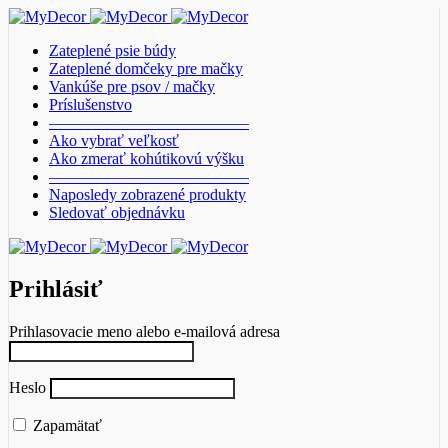
Zateplené psie búdy
Zateplené domčeky pre mačky
Vankúše pre psov / mačky
Príslušenstvo
————————————–
Ako vybrať veľkosť
Ako zmerať kohútikovú výšku
————————————–
Naposledy zobrazené produkty
Sledovať objednávku
Prihlásiť
Prihlasovacie meno alebo e-mailová adresa
Heslo
Zapamätať