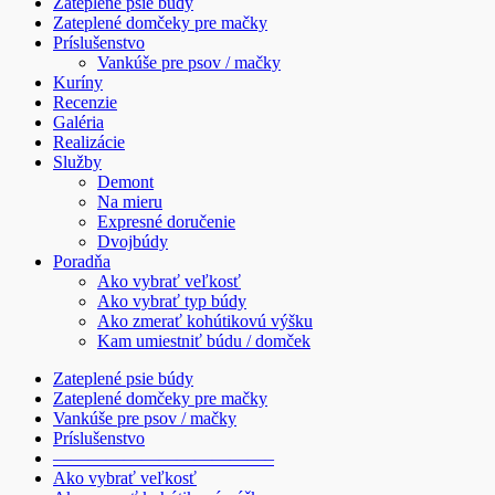
Zateplené psie búdy
Zateplené domčeky pre mačky
Príslušenstvo
Vankúše pre psov / mačky
Kuríny
Recenzie
Galéria
Realizácie
Služby
Demont
Na mieru
Expresné doručenie
Dvojbúdy
Poradňa
Ako vybrať veľkosť
Ako vybrať typ búdy
Ako zmerať kohútikovú výšku
Kam umiestniť búdu / domček
Zateplené psie búdy
Zateplené domčeky pre mačky
Vankúše pre psov / mačky
Príslušenstvo
————————————–
Ako vybrať veľkosť