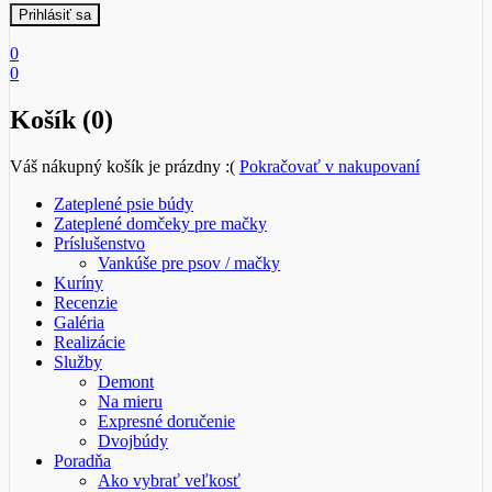
0
0
Košík (0)
Váš nákupný košík je prázdny :(
Pokračovať v nakupovaní
Zateplené psie búdy
Zateplené domčeky pre mačky
Príslušenstvo
Vankúše pre psov / mačky
Kuríny
Recenzie
Galéria
Realizácie
Služby
Demont
Na mieru
Expresné doručenie
Dvojbúdy
Poradňa
Ako vybrať veľkosť