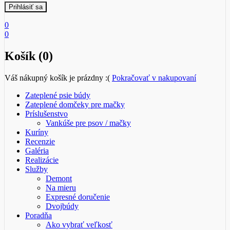
0
0
Košík (0)
Váš nákupný košík je prázdny :(
Pokračovať v nakupovaní
Zateplené psie búdy
Zateplené domčeky pre mačky
Príslušenstvo
Vankúše pre psov / mačky
Kuríny
Recenzie
Galéria
Realizácie
Služby
Demont
Na mieru
Expresné doručenie
Dvojbúdy
Poradňa
Ako vybrať veľkosť