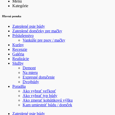
Menu
Kategórie
Hlavná ponuka
Zateplené psie búdy
Zateplené domčeky pre mačky
Príslušenstvo
Vankúše pre psov / mačky
Kuríny
Recenzie
Galéria
Realizácie
Služby
Demont
Na mieru
Expresné doručenie
Dvojbúdy
Poradňa
Ako vybrať veľkosť
Ako vybrať typ búdy
Ako zmerať kohútikovú výšku
Kam umiestniť búdu / domček
Zateplené psie búdy