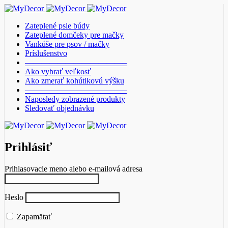
Zateplené psie búdy
Zateplené domčeky pre mačky
Vankúše pre psov / mačky
Príslušenstvo
————————————–
Ako vybrať veľkosť
Ako zmerať kohútikovú výšku
————————————–
Naposledy zobrazené produkty
Sledovať objednávku
Prihlásiť
Prihlasovacie meno alebo e-mailová adresa
Heslo
Zapamätať