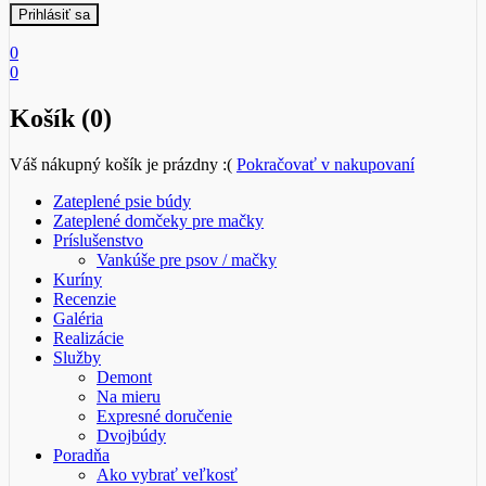
0
0
Košík (0)
Váš nákupný košík je prázdny :(
Pokračovať v nakupovaní
Zateplené psie búdy
Zateplené domčeky pre mačky
Príslušenstvo
Vankúše pre psov / mačky
Kuríny
Recenzie
Galéria
Realizácie
Služby
Demont
Na mieru
Expresné doručenie
Dvojbúdy
Poradňa
Ako vybrať veľkosť