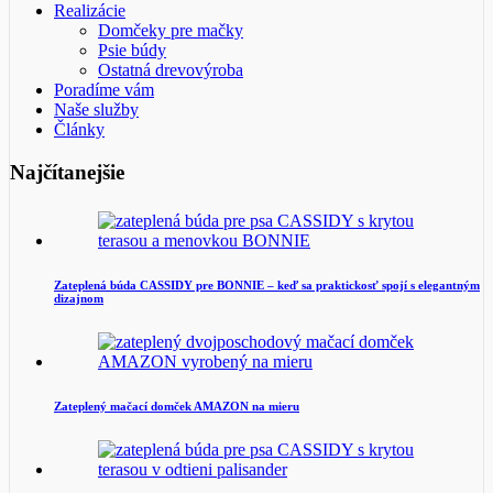
Realizácie
Domčeky pre mačky
Psie búdy
Ostatná drevovýroba
Poradíme vám
Naše služby
Články
Najčítanejšie
Zateplená búda CASSIDY pre BONNIE – keď sa praktickosť spojí s elegantným
dizajnom
Zateplený mačací domček AMAZON na mieru