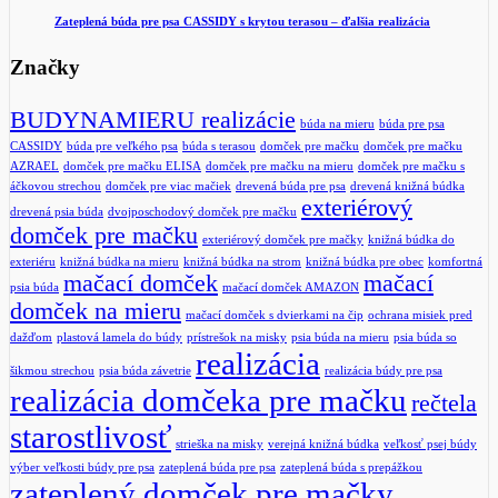
Zateplená búda pre psa CASSIDY s krytou terasou – ďalšia realizácia
Značky
BUDYNAMIERU realizácie
búda na mieru
búda pre psa
CASSIDY
búda pre veľkého psa
búda s terasou
domček pre mačku
domček pre mačku
AZRAEL
domček pre mačku ELISA
domček pre mačku na mieru
domček pre mačku s
áčkovou strechou
domček pre viac mačiek
drevená búda pre psa
drevená knižná búdka
exteriérový
drevená psia búda
dvojposchodový domček pre mačku
domček pre mačku
exteriérový domček pre mačky
knižná búdka do
exteriéru
knižná búdka na mieru
knižná búdka na strom
knižná búdka pre obec
komfortná
mačací domček
mačací
psia búda
mačací domček AMAZON
domček na mieru
mačací domček s dvierkami na čip
ochrana misiek pred
dažďom
plastová lamela do búdy
prístrešok na misky
psia búda na mieru
psia búda so
realizácia
šikmou strechou
psia búda závetrie
realizácia búdy pre psa
realizácia domčeka pre mačku
rečtela
starostlivosť
strieška na misky
verejná knižná búdka
veľkosť psej búdy
výber veľkosti búdy pre psa
zateplená búda pre psa
zateplená búda s prepážkou
zateplený domček pre mačky