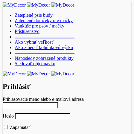
Zateplené psie búdy
Zateplené domčeky pre mačky
Vankúše pre psov / mačky
Príslušenstvo
————————————–
Ako vybrať veľkosť
Ako zmerať kohútikovú výšku
————————————–
Naposledy zobrazené produkty
Sledovať objednávku
Prihlásiť
Prihlasovacie meno alebo e-mailová adresa
Heslo
Zapamätať