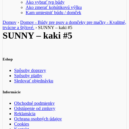
Ako vybrať typ búdy
Ako zmerať kohútikovú výšku
Kam umiestniť búdu / domček
Domov
›
Domov - Búdy pre psov a domčeky pre mačky - Kvalitné,
trvácne a štýlové.
›
SUNNY – kaki #5
SUNNY – kaki #5
Eshop
Spôsoby dopravy
Spôsoby platby
Sledovať objednávku
Informácie
Obchodné podmienky
Odstúpenie od zmluvy
Reklamácia
Ochrana osobných údajov
Cookies