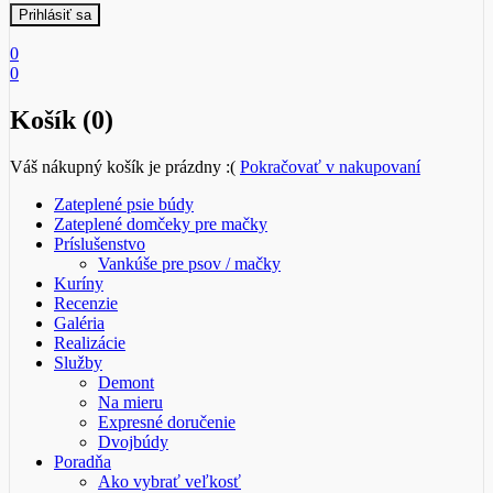
0
0
Košík (0)
Váš nákupný košík je prázdny :(
Pokračovať v nakupovaní
Zateplené psie búdy
Zateplené domčeky pre mačky
Príslušenstvo
Vankúše pre psov / mačky
Kuríny
Recenzie
Galéria
Realizácie
Služby
Demont
Na mieru
Expresné doručenie
Dvojbúdy
Poradňa
Ako vybrať veľkosť