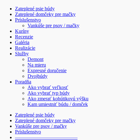
Zateplené psie búdy
Zateplené domčeky pre mačky
Príslušenstvo
Vankúše pre psov / mačky
Kuríny
Recenzie
Galéria
Realizácie
Služby
Demont
Na mieru
Expresné doručenie
Dvojbúdy
Poradňa
Ako vybrať veľkosť
Ako vybrať typ búdy
Ako zmerať kohútikovú výšku
Kam umiestniť búdu / domček
Zateplené psie búdy
Zateplené domčeky pre mačky
Vankúše pre psov / mačky
Príslušenstvo
————————————–