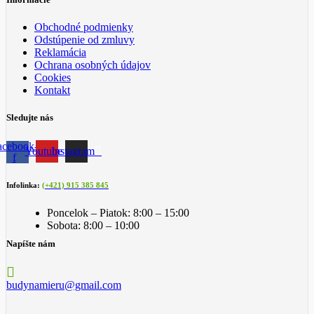
Obchodné podmienky
Odstúpenie od zmluvy
Reklamácia
Ochrana osobných údajov
Cookies
Kontakt
Sledujte nás
acebook-
Youtube
Instagram
f
Infolinka:
(+421) 915 385 845
Poncelok – Piatok: 8:00 – 15:00
Sobota: 8:00 – 10:00
Napíšte nám
budynamieru@gmail.com