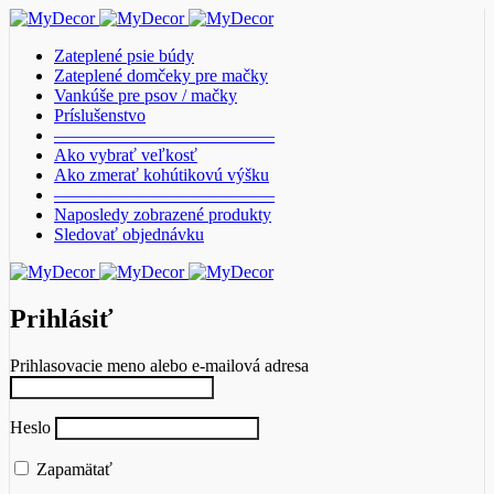
Zateplené psie búdy
Zateplené domčeky pre mačky
Vankúše pre psov / mačky
Príslušenstvo
————————————–
Ako vybrať veľkosť
Ako zmerať kohútikovú výšku
————————————–
Naposledy zobrazené produkty
Sledovať objednávku
Prihlásiť
Prihlasovacie meno alebo e-mailová adresa
Heslo
Zapamätať