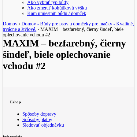
Ako vybrať typ búdy
Ako zmerať kohútikovú výšku
Kam umiestniť búdu / domček
Domov
›
Domov - Búdy pre psov a domčeky pre mačky - Kvalitné,
trvácne a štýlové.
›
MAXIM – bezfarebný, čierny šindeľ, biele
oplechovanie vchodu #2
MAXIM – bezfarebný, čierny
šindeľ, biele oplechovanie
vchodu #2
Eshop
Spôsoby dopravy
Spôsoby platby
Sledovať objednávku
Informácie