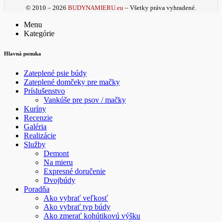
© 2010 – 2026
BUDYNAMIERU.eu
– Všetky práva vyhradené.
Menu
Kategórie
Hlavná ponuka
Zateplené psie búdy
Zateplené domčeky pre mačky
Príslušenstvo
Vankúše pre psov / mačky
Kuríny
Recenzie
Galéria
Realizácie
Služby
Demont
Na mieru
Expresné doručenie
Dvojbúdy
Poradňa
Ako vybrať veľkosť
Ako vybrať typ búdy
Ako zmerať kohútikovú výšku