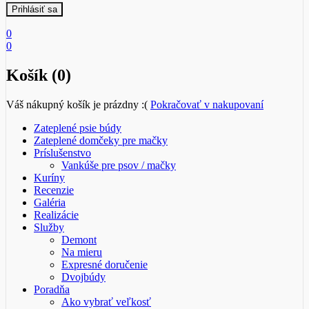
0
0
Košík (0)
Váš nákupný košík je prázdny :(
Pokračovať v nakupovaní
Zateplené psie búdy
Zateplené domčeky pre mačky
Príslušenstvo
Vankúše pre psov / mačky
Kuríny
Recenzie
Galéria
Realizácie
Služby
Demont
Na mieru
Expresné doručenie
Dvojbúdy
Poradňa
Ako vybrať veľkosť