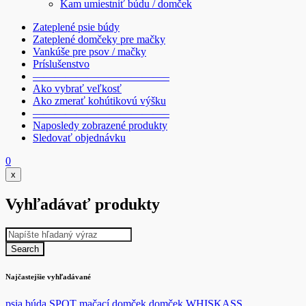
Kam umiestniť búdu / domček
Zateplené psie búdy
Zateplené domčeky pre mačky
Vankúše pre psov / mačky
Príslušenstvo
————————————–
Ako vybrať veľkosť
Ako zmerať kohútikovú výšku
————————————–
Naposledy zobrazené produkty
Sledovať objednávku
0
x
Vyhľadávať produkty
Najčastejšie vyhľadávané
psia búda SPOT
mačací domček
domček WHISKASS