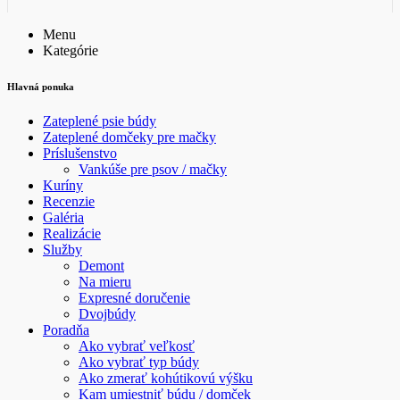
Menu
Kategórie
Hlavná ponuka
Zateplené psie búdy
Zateplené domčeky pre mačky
Príslušenstvo
Vankúše pre psov / mačky
Kuríny
Recenzie
Galéria
Realizácie
Služby
Demont
Na mieru
Expresné doručenie
Dvojbúdy
Poradňa
Ako vybrať veľkosť
Ako vybrať typ búdy
Ako zmerať kohútikovú výšku
Kam umiestniť búdu / domček