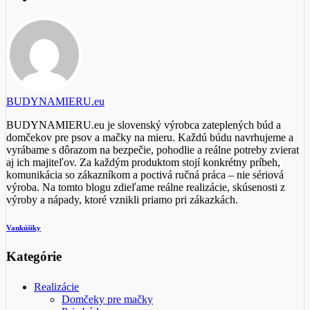
BUDYNAMIERU.eu
BUDYNAMIERU.eu je slovenský výrobca zateplených búd a
domčekov pre psov a mačky na mieru. Každú búdu navrhujeme a
vyrábame s dôrazom na bezpečie, pohodlie a reálne potreby zvierat
aj ich majiteľov. Za každým produktom stojí konkrétny príbeh,
komunikácia so zákazníkom a poctivá ručná práca – nie sériová
výroba. Na tomto blogu zdieľame reálne realizácie, skúsenosti z
výroby a nápady, ktoré vznikli priamo pri zákazkách.
Vankúšiky
Kategórie
Realizácie
Domčeky pre mačky