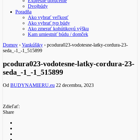
Expresné doručenie
Dvojbúdy
Poradňa
Ako vybrať veľkosť
Ako vybrať typ búdy
Ako zmerať kohútikovú výšku
Kam umiestniť búdu / domček
Domov
›
Vankúšiky
›
pcodura023-vodotesne-latky-cordura-23-
seda_-1_-1_515899
pcodura023-vodotesne-latky-cordura-23-
seda_-1_-1_515899
Od
BUDYNAMIERU.eu
22 decembra, 2023
Zdieľať:
Share