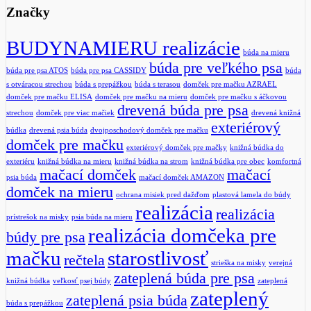
Značky
BUDYNAMIERU realizácie
búda na mieru
búda pre veľkého psa
búda pre psa ATOS
búda pre psa CASSIDY
búda
s otváracou strechou
búda s prepážkou
búda s terasou
domček pre mačku AZRAEL
domček pre mačku ELISA
domček pre mačku na mieru
domček pre mačku s áčkovou
drevená búda pre psa
strechou
domček pre viac mačiek
drevená knižná
exteriérový
búdka
drevená psia búda
dvojposchodový domček pre mačku
domček pre mačku
exteriérový domček pre mačky
knižná búdka do
exteriéru
knižná búdka na mieru
knižná búdka na strom
knižná búdka pre obec
komfortná
mačací domček
mačací
psia búda
mačací domček AMAZON
domček na mieru
ochrana misiek pred dažďom
plastová lamela do búdy
realizácia
realizácia
prístrešok na misky
psia búda na mieru
realizácia domčeka pre
búdy pre psa
mačku
starostlivosť
rečtela
strieška na misky
verejná
zateplená búda pre psa
knižná búdka
veľkosť psej búdy
zateplená
zateplený
zateplená psia búda
búda s prepážkou