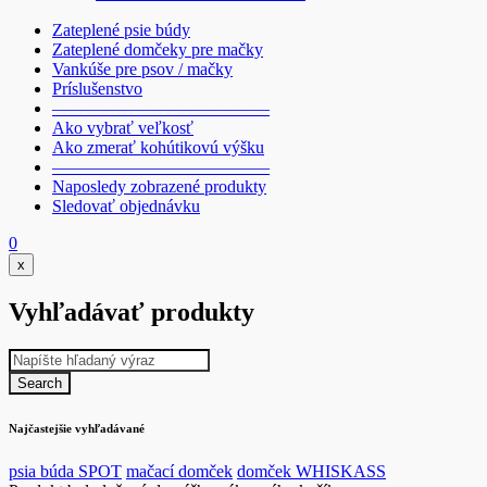
Zateplené psie búdy
Zateplené domčeky pre mačky
Vankúše pre psov / mačky
Príslušenstvo
————————————–
Ako vybrať veľkosť
Ako zmerať kohútikovú výšku
————————————–
Naposledy zobrazené produkty
Sledovať objednávku
0
x
Vyhľadávať produkty
Najčastejšie vyhľadávané
psia búda SPOT
mačací domček
domček WHISKASS