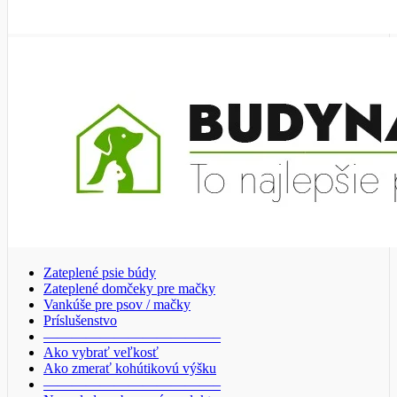
Zateplené psie búdy
Zateplené domčeky pre mačky
Vankúše pre psov / mačky
Príslušenstvo
————————————–
Ako vybrať veľkosť
Ako zmerať kohútikovú výšku
————————————–