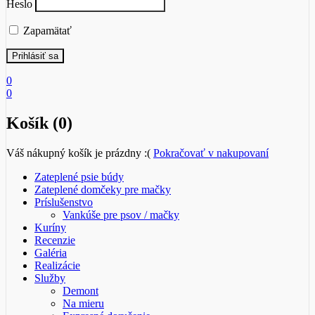
Heslo
Zapamätať
0
0
Košík (0)
Váš nákupný košík je prázdny :(
Pokračovať v nakupovaní
Zateplené psie búdy
Zateplené domčeky pre mačky
Príslušenstvo
Vankúše pre psov / mačky
Kuríny
Recenzie
Galéria
Realizácie
Služby
Demont
Na mieru