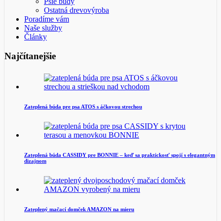
Psie búdy
Ostatná drevovýroba
Poradíme vám
Naše služby
Články
Najčítanejšie
Zateplená búda pre psa ATOS s áčkovou strechou
Zateplená búda CASSIDY pre BONNIE – keď sa praktickosť spojí s elegantným
dizajnom
Zateplený mačací domček AMAZON na mieru