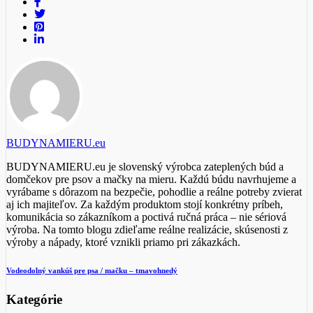
BUDYNAMIERU.eu
BUDYNAMIERU.eu je slovenský výrobca zateplených búd a
domčekov pre psov a mačky na mieru. Každú búdu navrhujeme a
vyrábame s dôrazom na bezpečie, pohodlie a reálne potreby zvierat
aj ich majiteľov. Za každým produktom stojí konkrétny príbeh,
komunikácia so zákazníkom a poctivá ručná práca – nie sériová
výroba. Na tomto blogu zdieľame reálne realizácie, skúsenosti z
výroby a nápady, ktoré vznikli priamo pri zákazkách.
Vodeodolný vankúš pre psa / mačku – tmavohnedý
Kategórie