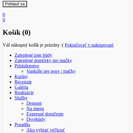
0
0
Košík (0)
Váš nákupný košík je prázdny :(
Pokračovať v nakupovaní
Zateplené psie búdy
Zateplené domčeky pre mačky
Príslušenstvo
Vankúše pre psov / mačky
Kuríny
Recenzie
Galéria
Realizácie
Služby
Demont
Na mieru
Expresné doručenie
Dvojbúdy
Poradňa
Ako vybrať veľkosť