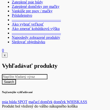
Zateplené psie búdy
Zateplené domčeky pre mačky
Vankúše pre psov / mačky
Príslušenstvo
————————————–
Ako vybrať veľkosť
Ako zmerať kohútikovú výšku
————————————–
Naposledy zobrazené produkty
Sledovať objednávku
0
x
Vyhľadávať produkty
Najčastejšie vyhľadávané
psia búda SPOT
mačací domček
domček WHISKASS
Produkt bol vložený do vášho nákupného košíka