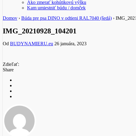
Ako zmerať kohútikovú výšku
Kam umiestniť búdu / domček
Domov
›
Búda pre psa DINO v odtieni RAL7040 (šedá)
›
IMG_2021
IMG_20210928_104201
Od
BUDYNAMIERU.eu
26 januára, 2023
Zdieľať:
Share