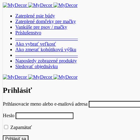
Zateplené psie búdy
Zateplené domčeky pre mačky
Vankúše pre psov / mačky
Príslušenstvo
————————————–
Ako vybrať veľkosť
Ako zmerať kohútikovú výšku
————————————–
Naposledy zobrazené produkty
Sledovať objednávku
Prihlásiť
Prihlasovacie meno alebo e-mailová adresa
Heslo
Zapamätať