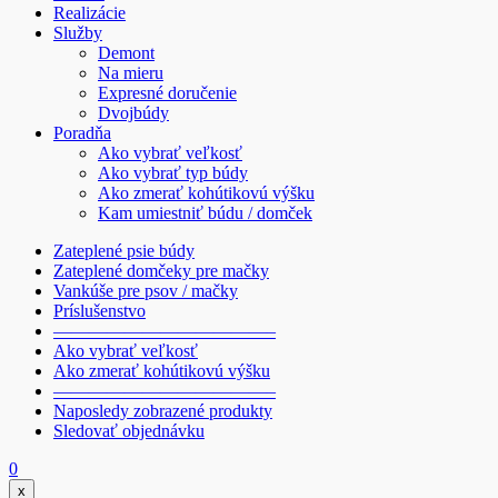
Realizácie
Služby
Demont
Na mieru
Expresné doručenie
Dvojbúdy
Poradňa
Ako vybrať veľkosť
Ako vybrať typ búdy
Ako zmerať kohútikovú výšku
Kam umiestniť búdu / domček
Zateplené psie búdy
Zateplené domčeky pre mačky
Vankúše pre psov / mačky
Príslušenstvo
————————————–
Ako vybrať veľkosť
Ako zmerať kohútikovú výšku
————————————–
Naposledy zobrazené produkty
Sledovať objednávku
0
x