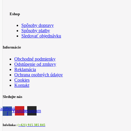
Eshop
Spôsoby dopravy
Spôsoby platby
Sledovať objednávku
Informácie
Obchodné podmienky
Odstúpenie od zmluvy
Reklamácia
Ochrana osobných údajov
Cookies
Kontakt
Sledujte nás
acebook-
Youtube
Instagram
f
Infolinka:
(+421) 915 385 845