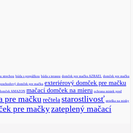
u strechou
búda s prepážkou
búda s terasou
domček pre mačku AZRAEL
domček pre mačku
exteriérový domček pre mačku
poschodový domček pre mačku
mačací domček na mieru
 domček AMAZON
ochrana misiek pred
a pre mačku
starostlivosť
rečtela
strieška na misky
ček pre mačky
zateplený mačací