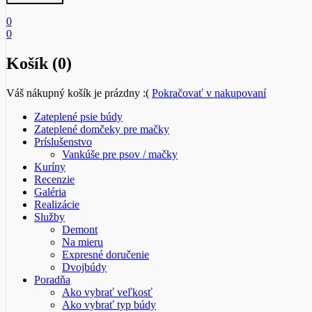
0
0
Košík (0)
Váš nákupný košík je prázdny :(
Pokračovať v nakupovaní
Zateplené psie búdy
Zateplené domčeky pre mačky
Príslušenstvo
Vankúše pre psov / mačky
Kuríny
Recenzie
Galéria
Realizácie
Služby
Demont
Na mieru
Expresné doručenie
Dvojbúdy
Poradňa
Ako vybrať veľkosť
Ako vybrať typ búdy