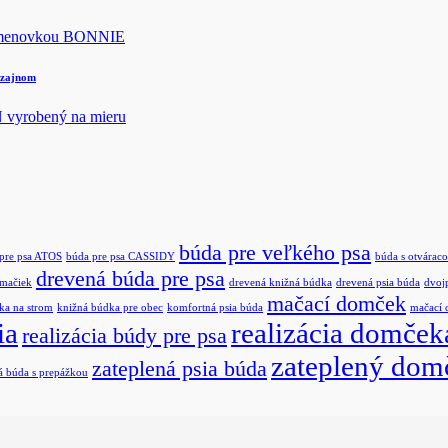
izajnom
búda pre veľkého psa
pre psa ATOS
búda pre psa CASSIDY
búda s otváraco
drevená búda pre psa
 mačiek
drevená knižná búdka
drevená psia búda
dvoj
mačací domček
ka na strom
knižná búdka pre obec
komfortná psia búda
mačací
ia
realizácia domček
realizácia búdy pre psa
zateplený dom
zateplená psia búda
á búda s prepážkou