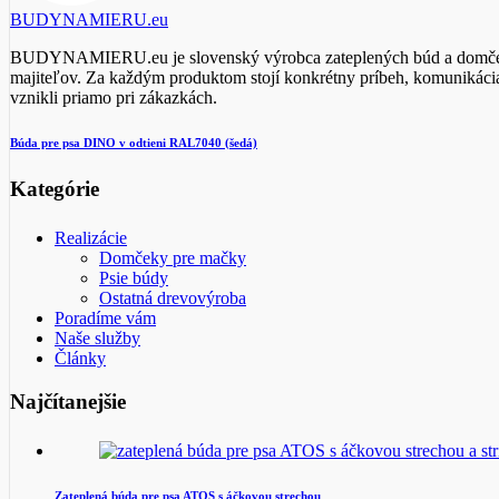
BUDYNAMIERU.eu
BUDYNAMIERU.eu je slovenský výrobca zateplených búd a domčekov 
majiteľov. Za každým produktom stojí konkrétny príbeh, komunikácia 
vznikli priamo pri zákazkách.
Búda pre psa DINO v odtieni RAL7040 (šedá)
Kategórie
Realizácie
Domčeky pre mačky
Psie búdy
Ostatná drevovýroba
Poradíme vám
Naše služby
Články
Najčítanejšie
Zateplená búda pre psa ATOS s áčkovou strechou