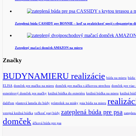
Zateplená búda CASSIDY pre BONNIE – keď sa praktickosť spojí s elegantným d
Zateplený mačací domček AMAZON na mieru
Značky
BUDYNAMIERU realizácie
búda na mieru
búda 
ELISA
domček pre mačku na mieru
domček pre mačku s áčkovou strechou
domček pre viac
exteriérový domček pre mačky
knižná búdka do exteriéru
knižná búdka na mieru
knižná búd
realizác
dažďom
plastová lamela do búdy
prístrešok na misky
psia búda na mieru
zateplená búda pre psa
verejná knižná búdka
veľkosť psej búdy
zateplen
domček
áčková búda pre psa